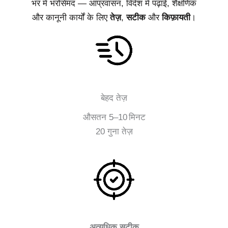
भर में भरोसेमंद — आप्रवासन, विदेश में पढ़ाई, शैक्षणिक
और कानूनी कार्यों के लिए
तेज़
,
सटीक
और
किफ़ायती
।
बेहद तेज़
औसतन 5–10 मिनट
20 गुना तेज़
अत्यधिक सटीक