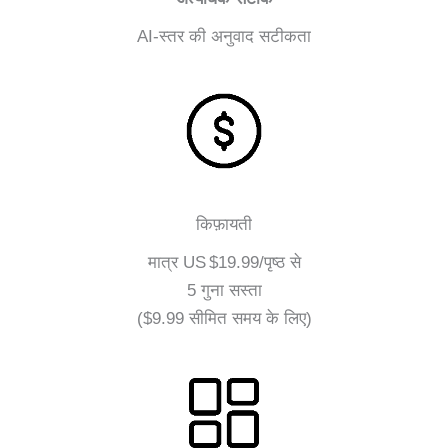
AI‑स्तर की अनुवाद सटीकता
किफ़ायती
मात्र US $19.99/पृष्ठ से
5 गुना सस्ता
($9.99 सीमित समय के लिए)