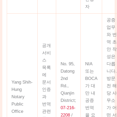
자
공증
업무
와 번
역 초
공개
안 작
서비
성은
스
No. 95,
NIA
다릅
목록
Datong
또는
니다.
에
2nd
BOCA
방문
Yang Shih-
문서
Rd.,
가 대
전 해
Hung
인증
Qianjin
만 내
당 사
Notary
과
District;
공증
무소
Public
번역
07-216-
번역
가 어
Office
관련
2208
/
을 요
떤 서