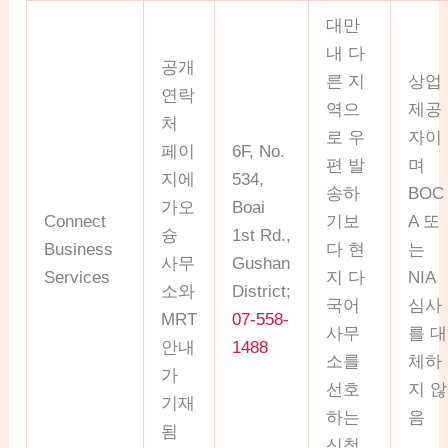
대만
내 다
공개
른 지
상업
연락
역으
제공
처
로 우
자이
페이
6F, No.
편 발
며
지에
534,
송하
BOC
가오
Boai
Connect
기보
A 또
슝
1st Rd.,
Business
다 현
는
사무
Gushan
Services
지 다
NIA
소와
District;
국어
심사
MRT
07-558-
사무
를 대
안내
1488
소를
체하
가
선호
지 않
기재
하는
음
됨
신청