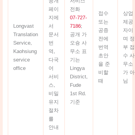
공개
서비스
페이
전화
접수
상업
지에
07-727-
또는
제공
Longvast
서
7186
;
공증
자이
Translation
문서
공개 가
전에
며 정
Service,
번
오슝 사
번역
부 접
Kaohsiung
역,
무소 표
초안
수 사
service
다국
기는
을 준
무소
office
어
Lingya
비할
가 아
서비
District,
때
님
스,
Fude
비밀
1st Rd.
유지
기준
절차
를
안내