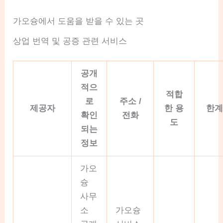
가오슝에서 도움을 받을 수 있는 곳
상업 번역 및 공증 관련 서비스
공개
적으
적합
로
주소 /
제공자
한 용
한
확인
전화
도
되는
정보
가오
슝
사무
소
가오슝