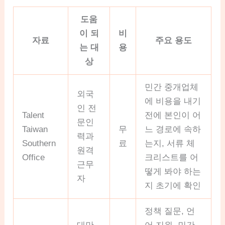
도움
이 되
비
자료
주요 용도
는 대
용
상
민간 중개업체
외국
에 비용을 내기
인 전
Talent
전에 본인이 어
문인
Taiwan
무
느 경로에 속하
력과
Southern
료
는지, 서류 체
원격
Office
크리스트를 어
근무
떻게 봐야 하는
자
지 초기에 확인
정책 질문, 언