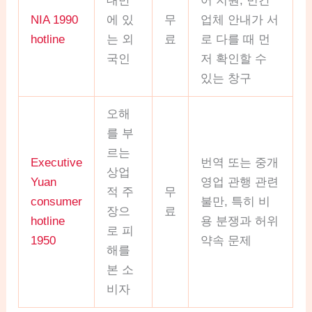
대만
어 지원, 민간
NIA 1990
에 있
무
업체 안내가 서
hotline
는 외
료
로 다를 때 먼
국인
저 확인할 수
있는 창구
오해
를 부
르는
Executive
번역 또는 중개
상업
Yuan
영업 관행 관련
적 주
무
consumer
불만, 특히 비
장으
료
hotline
용 분쟁과 허위
로 피
1950
약속 문제
해를
본 소
비자