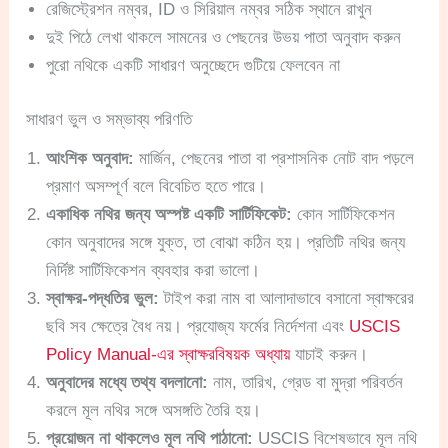
রেজিস্ট্রেশন নম্বর, ID ও সিরিয়াল নম্বর সঠিক স্থানে রাখুন
দুই পিঠে লেখা থাকলে সামনের ও পেছনের উভয় পাতা অনুবাদ করুন
পুরো নথিকে একটি সাধারণ অনুচ্ছেদে গুটিয়ে ফেলবেন না
সাধারণ ভুল ও সম্ভাব্য পরিণতি
আংশিক অনুবাদ:
মার্জিন, পেছনের পাতা বা প্রশাসনিক নোট বাদ পড়লে
প্রমাণ অসম্পূর্ণ বলে বিবেচিত হতে পারে।
একাধিক নথির জন্য অস্পষ্ট একটি সার্টিফিকেট:
কোন সার্টিফিকেশন
কোন অনুবাদের সঙ্গে যুক্ত, তা বোঝা কঠিন হয়। প্রতিটি নথির জন্য
নির্দিষ্ট সার্টিফিকেশন ব্যবহার করা ভালো।
স্বাক্ষর-পদ্ধতির ভুল:
টাইপ করা নাম বা আলাদাভাবে বসানো স্বাক্ষরের
ছবি সব ক্ষেত্রে বৈধ নয়। প্রযোজ্য ফর্মের নির্দেশনা এবং
USCIS
Policy Manual-এর স্বাক্ষরবিষয়ক অধ্যায়
যাচাই করুন।
অনুবাদের মধ্যে তথ্য বদলানো:
নাম, তারিখ, গ্রেড বা মুদ্রা পরিবর্তন
করলে মূল নথির সঙ্গে অসঙ্গতি তৈরি হয়।
প্রয়োজন না থাকলেও মূল নথি পাঠানো:
USCIS বিশেষভাবে মূল নথি