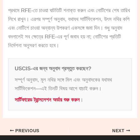
প্রথমে RFE-তে চাওয়া ঘাটতিটি শনাক্ত করুন এবং নোটিশের শেষ তারিখ
লিখে রাখুন। এরপর সম্পূর্ণ অনুবাদ, যথাযথ সার্টিফিকেশন, উৎস নথির কপি
এবং নোটিশে চাওয়া অন্যান্য উপকরণ একসঙ্গে জমা দিন। শুধু অনুবাদ
বদলালেই সব ক্ষেত্রে RFE-এর পূর্ণ জবাব হয় না; নোটিশের প্রতিটি
নির্দেশনা অনুসরণ করতে হবে।
USCIS-এর জন্য অনুবাদ প্রস্তুত করছেন?
সম্পূর্ণ অনুবাদ, মূল নথির সঙ্গে মিল এবং অনুবাদকের যথাযথ
সার্টিফিকেশন—এই তিনটি বিষয় আগে যাচাই করুন।
সার্টিফায়েড ট্রান্সলেশন অর্ডার শুরু করুন
।
PREVIOUS
NEXT