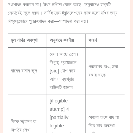
সংশোধন করবেন না। উৎস নথিতে যেমন আছে, অনুবাদেও তথ্যটি
সেভাবেই তুলে ধরুন। সার্টিফায়েড ট্রান্সলেশনের কাজ হলো নথির তথ্য
বিশ্বস্তভাবে পুনরুৎপাদন করা—সম্পাদনা করা নয়।
মূল নথির অবস্থা
অনুবাদে করণীয়
কারণ
যেমন আছে তেমন
লিখুন; প্রয়োজনে
প্রমাণের অখণ্ডতা
নামের বানান ভুল
[sic] যোগ করে
বজায় থাকে
আলাদা ব্যাখ্যায়
অমিলটি জানান
[illegible
stamp] বা
[partially
কোনো অংশ বাদ না
ফিকে স্ট্যাম্প বা
legible
দিয়ে তার অবস্থা
অপাঠ্য লেখা