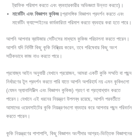
ট্রাফিক পরিমাপ করতে এবং ব্যবহারকারীর অভিজ্ঞতা উন্নত করতে)।
মার্কেটিং এবং বিজ্ঞাপন কুকিজ।
প্রাসঙ্গিক বিজ্ঞাপন প্রদর্শন করতে এবং
মার্কেটিং ক্যাম্পেইনের কার্যকারিতা পরিমাপ করতে ব্যবহার করা হতে পারে।
আপনি আপনার ব্রাউজার সেটিংসের মাধ্যমে কুকিজ পরিচালনা করতে পারেন।
আপনি যদি নির্দিষ্ট কিছু কুকি নিষ্ক্রিয় করেন, তবে পরিষেবার কিছু অংশ
সঠিকভাবে কাজ নাও করতে পারে।
প্রযোজ্য আইন অনুযায়ী যেখানে প্রয়োজন, আমরা একটি কুকি সম্মতি বা পছন্দ
নির্ধারণের টুল প্রদর্শন করতে পারি যাতে আপনি অপরিহার্য নয় এমন কুকিগুলো
(যেমন অ্যানালিটিক্স এবং বিজ্ঞাপন কুকিজ) গ্রহণ বা প্রত্যাখ্যান করতে
পারেন। যেখানে এই ধরনের নিয়ন্ত্রণ উপলব্ধ রয়েছে, আপনি পরবর্তীতে
আমাদের ওয়েবসাইটের কুকি নিয়ন্ত্রণগুলো ব্যবহার করে আপনার পছন্দ পরিবর্তন
করতে পারেন।
কুকি নিয়ন্ত্রণের পাশাপাশি, কিছু বিজ্ঞাপন অংশীদার আগ্রহ-ভিত্তিক বিজ্ঞাপনের