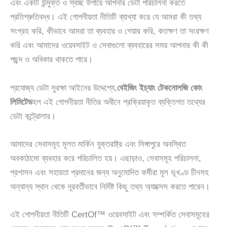
এবং একটি উন্মুক্ত ও স্বচ্ছ উপায়ে আপনার ডেটা পরিচালনা করতে
প্রতিশ্রুতিবদ্ধ। এই গোপনীয়তা নীতিটি ব্যাখ্যা করে যে আমরা কী তথ্য
সংগ্রহ করি, কীভাবে আমরা তা ব্যবহার ও শেয়ার করি, কতক্ষণ তা সংরক্ষণ
করি এবং আমাদের ওয়েবসাইট ও সেবাগুলো ব্যবহারের সময় আপনার কী কী
পছন্দ ও অধিকার থাকতে পারে।
প্রযোজ্য ডেটা সুরক্ষা আইনের উদ্দেশ্যে,
বেইজিং ইচ্যাং টেকনোলজি কোং
লিমিটেড
হল এই গোপনীয়তা নীতির অধীনে প্রক্রিয়াকৃত ব্যক্তিগত তথ্যের
ডেটা কন্ট্রোলার।
আমাদের সেবাসমূহ মূলত মার্কিন যুক্তরাষ্ট্র এবং সিঙ্গাপুরে অবস্থিত
অবকাঠামো ব্যবহার করে পরিচালিত হয়। এছাড়াও, সেবাসমূহ পরিচালনা,
প্রশাসন এবং সহায়তা প্রদানের জন্য অনুমোদিত কর্মীরা মূল ভূখণ্ড চীনসহ
অন্যান্য স্থান থেকে দূরবর্তীভাবে নির্দিষ্ট কিছু তথ্য অ্যাক্সেস করতে পারেন।
এই গোপনীয়তা নীতিটি CertOf™ ওয়েবসাইট এবং সম্পর্কিত সেবাসমূহের