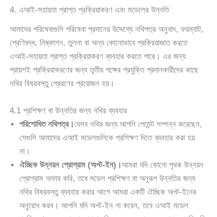
4. এআই-সহায়তা প্রাপ্ত প্রক্রিয়াকরণ এবং মডেলের উন্নতি
আমাদের পরিষেবাগুলি পরিষেবা প্রদানের উদ্দেশ্যে নথিপত্র অনুবাদ, ফরম্যাট,
শ্রেণিবদ্ধ, নিষ্কাশন, তুলনা বা অন্য কোনোভাবে প্রক্রিয়াজাত করতে
এআই-সহায়তা প্রাপ্ত প্রক্রিয়াকরণ ব্যবহার করতে পারে। এর জন্য
প্রায়শই প্রক্রিয়াকরণের জন্য তৃতীয় পক্ষের প্রযুক্তি প্রদানকারীদের কাছে
নথির বিষয়বস্তু প্রেরণের প্রয়োজন হয়।
4.1 প্রশিক্ষণ বা উন্নতির জন্য নথির ব্যবহার
পরিশোধিত নথিপত্র।
যেসব নথির জন্য আপনি পেমেন্ট সম্পন্ন করেছেন,
সেগুলি আমাদের এআই মডেলগুলিকে প্রশিক্ষণ দিতে ব্যবহার করা হয়
না।
ঐচ্ছিক উন্নয়ন প্রোগ্রাম (অপ্ট-ইন)।
আমরা যদি কোনো পৃথক উন্নয়ন
প্রোগ্রাম অফার করি, তবে মডেল প্রশিক্ষণ বা অনুরূপ উন্নতির জন্য
নথির বিষয়বস্তু ব্যবহার করার আগে আমরা একটি ঐচ্ছিক অপ্ট-ইনের
অনুরোধ করব। আপনি যদি অপ্ট-ইন না করেন, তবে এআই মডেল