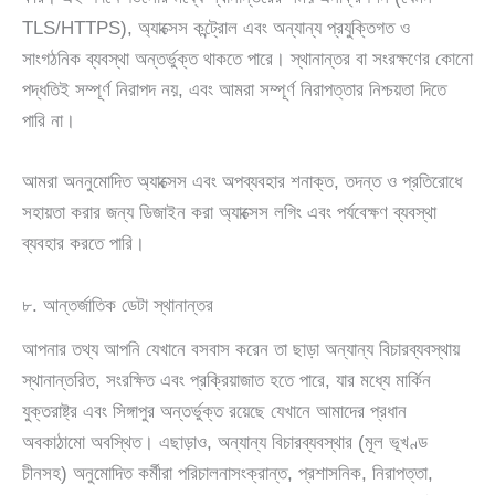
TLS/HTTPS), অ্যাক্সেস কন্ট্রোল এবং অন্যান্য প্রযুক্তিগত ও
সাংগঠনিক ব্যবস্থা অন্তর্ভুক্ত থাকতে পারে। স্থানান্তর বা সংরক্ষণের কোনো
পদ্ধতিই সম্পূর্ণ নিরাপদ নয়, এবং আমরা সম্পূর্ণ নিরাপত্তার নিশ্চয়তা দিতে
পারি না।
আমরা অননুমোদিত অ্যাক্সেস এবং অপব্যবহার শনাক্ত, তদন্ত ও প্রতিরোধে
সহায়তা করার জন্য ডিজাইন করা অ্যাক্সেস লগিং এবং পর্যবেক্ষণ ব্যবস্থা
ব্যবহার করতে পারি।
৮. আন্তর্জাতিক ডেটা স্থানান্তর
আপনার তথ্য আপনি যেখানে বসবাস করেন তা ছাড়া অন্যান্য বিচারব্যবস্থায়
স্থানান্তরিত, সংরক্ষিত এবং প্রক্রিয়াজাত হতে পারে, যার মধ্যে মার্কিন
যুক্তরাষ্ট্র এবং সিঙ্গাপুর অন্তর্ভুক্ত রয়েছে যেখানে আমাদের প্রধান
অবকাঠামো অবস্থিত। এছাড়াও, অন্যান্য বিচারব্যবস্থার (মূল ভূখণ্ড
চীনসহ) অনুমোদিত কর্মীরা পরিচালনাসংক্রান্ত, প্রশাসনিক, নিরাপত্তা,