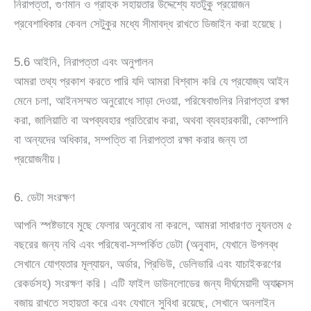
নিরাপত্তা, গুণমান ও গ্রাহক সহায়তার উদ্দেশ্যে যতটুকু প্রয়োজন
প্রবেশাধিকার কেবল সেটুকুর মধ্যে সীমাবদ্ধ রাখতে ডিজাইন করা হয়েছে।
5.6 আইনি, নিরাপত্তা এবং অনুপালন
আমরা তথ্য প্রকাশ করতে পারি যদি আমরা বিশ্বাস করি যে প্রযোজ্য আইন
মেনে চলা, আইনসম্মত অনুরোধে সাড়া দেওয়া, পরিষেবাগুলির নিরাপত্তা রক্ষা
করা, জালিয়াতি বা অপব্যবহার প্রতিরোধ করা, অথবা ব্যবহারকারী, কোম্পানি
বা অন্যদের অধিকার, সম্পত্তি বা নিরাপত্তা রক্ষা করার জন্য তা
প্রয়োজনীয়।
6. ডেটা সংরক্ষণ
আপনি স্পষ্টভাবে মুছে ফেলার অনুরোধ না করলে, আমরা সাধারণত ন্যূনতম ৫
বছরের জন্য নথি এবং পরিষেবা-সম্পর্কিত ডেটা (অনুবাদ, যেখানে উপলব্ধ
সেখানে যোগ্যতার মূল্যায়ন, অর্ডার, প্রিভিউ, ডেলিভারি এবং যাচাইকরণের
রেকর্ডসহ) সংরক্ষণ করি। এটি ফাইল ডাউনলোডের জন্য দীর্ঘমেয়াদী অ্যাক্সেস
বজায় রাখতে সহায়তা করে এবং যেখানে সুবিধা রয়েছে, সেখানে অনলাইন