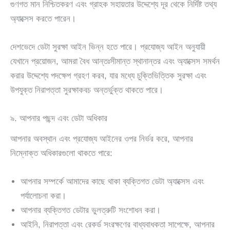
গুণগত মান নিশ্চিতকরণ এবং গ্রাহক সহায়তার উদ্দেশ্যে দূর থেকে নির্দিষ্ট তথ্য
অ্যাক্সেস করতে পারেন।
দেশভেদে ডেটা সুরক্ষা আইন ভিন্ন হতে পারে। প্রযোজ্য আইন অনুযায়ী
যেখানে প্রয়োজন, আমরা বৈধ আন্তঃসীমান্ত স্থানান্তর এবং অ্যাক্সেস সমর্থন
করার উদ্দেশ্যে পদক্ষেপ গ্রহণ করব, যার মধ্যে চুক্তিভিত্তিক সুরক্ষা এবং
উপযুক্ত নিরাপত্তা সুরক্ষাকবচ অন্তর্ভুক্ত থাকতে পারে।
৯. আপনার পছন্দ এবং ডেটা অধিকার
আপনার অবস্থান এবং প্রযোজ্য আইনের ওপর নির্ভর করে, আপনার
নিম্নোক্ত অধিকারগুলো থাকতে পারে:
আপনার সম্পর্কে আমাদের কাছে থাকা ব্যক্তিগত ডেটা অ্যাক্সেস এবং
পর্যালোচনা করা।
আপনার ব্যক্তিগত ডেটার ভুলত্রুটি সংশোধন করা।
আইনি, নিরাপত্তা এবং রেকর্ড সংরক্ষণের বাধ্যবাধকতা সাপেক্ষে, আপনার