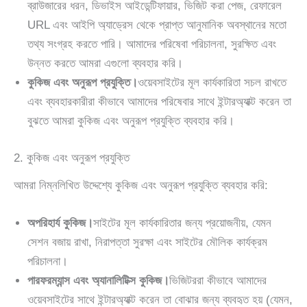
ব্রাউজারের ধরন, ডিভাইস আইডেন্টিফায়ার, ভিজিট করা পেজ, রেফারেল
URL এবং আইপি অ্যাড্রেস থেকে প্রাপ্ত আনুমানিক অবস্থানের মতো
তথ্য সংগ্রহ করতে পারি। আমাদের পরিষেবা পরিচালনা, সুরক্ষিত এবং
উন্নত করতে আমরা এগুলো ব্যবহার করি।
কুকিজ এবং অনুরূপ প্রযুক্তি।
ওয়েবসাইটের মূল কার্যকারিতা সচল রাখতে
এবং ব্যবহারকারীরা কীভাবে আমাদের পরিষেবার সাথে ইন্টারঅ্যাক্ট করেন তা
বুঝতে আমরা কুকিজ এবং অনুরূপ প্রযুক্তি ব্যবহার করি।
2. কুকিজ এবং অনুরূপ প্রযুক্তি
আমরা নিম্নলিখিত উদ্দেশ্যে কুকিজ এবং অনুরূপ প্রযুক্তি ব্যবহার করি:
অপরিহার্য কুকিজ।
সাইটের মূল কার্যকারিতার জন্য প্রয়োজনীয়, যেমন
সেশন বজায় রাখা, নিরাপত্তা সুরক্ষা এবং সাইটের মৌলিক কার্যক্রম
পরিচালনা।
পারফরম্যান্স এবং অ্যানালিটিক্স কুকিজ।
ভিজিটররা কীভাবে আমাদের
ওয়েবসাইটের সাথে ইন্টারঅ্যাক্ট করেন তা বোঝার জন্য ব্যবহৃত হয় (যেমন,