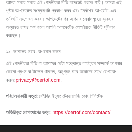
আমরা সময়ে সময়ে এই গোপনীয়তা নীতি আপডেট করতে পারি। আমরা এই
পৃষ্ঠায় আপডেটেড সংস্করণটি প্রকাশ করব এবং “সর্বশেষ আপডেট”-এর
তারিখটি সংশোধন করব। আপডেটের পর আপনার সেবাসমূহের ব্যবহার
অব্যাহত রাখার অর্থ হলো আপনি আপডেটেড গোপনীয়তা নীতিটি স্বীকার
করছেন।
১২. আমাদের সাথে যোগাযোগ করুন
এই গোপনীয়তা নীতি বা আমাদের ডেটা সংক্রান্ত কার্যক্রম সম্পর্কে আপনার
কোনো প্রশ্ন বা উদ্বেগ থাকলে, অনুগ্রহ করে আমাদের সাথে যোগাযোগ
করুন:
privacy@certof.com
.
পরিচালনাকারী সত্তা:
বেইজিং ইচ্যাং টেকনোলজি কোং লিমিটেড
অতিরিক্ত যোগাযোগের তথ্য:
https://certof.com/contact/