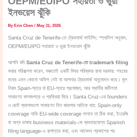
OEPM/EUIPO সহায়তা ও ভুয়া
ইনভয়েস ঝুঁকি
By
Erin Chen
/
May 31, 2026
Santa Cruz de Tenerife-তে ট্রেডমার্ক ফাইলিং: স্প্যানিশ অনুবাদ,
OEPM/EUIPO সহায়তা ও ভুয়া ইনভয়েস ঝুঁকি
আপনি যদি
Santa Cruz de Tenerife-তে trademark filing
করার পরিকল্পনা করেন, শুরুতেই একটি বিষয় পরিষ্কার রাখা দরকার: শহরের
মধ্যে এমন কোনো অফিস নেই যা আপনার ট্রেডমার্ক অনুমোদন করে। মূল
নিয়ম Spain-স্তরে বা EU-স্তরে প্রযোজ্য, আর স্থানীয় জটিলতা
সাধারণত কাগজপত্র ও প্রক্রিয়া ঘিরে। Santa Cruz-এর founders
ও ছোট ব্যবসাগুলো সাধারণত তিন জায়গায় আটকে যায়: Spain-only
coverage নাকি EU-wide coverage লাগবে তা ঠিক করা, ইংরেজি
বা অন্য ভাষার business materials-কে ব্যবহারযোগ্য Spanish
filing language-এ রূপান্তর করা, এবং আবেদন প্রকাশের পর