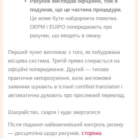
Рахунок виглядав офіційно, тож я
подумав, що це частина процедури.
Це може бути найдорожча помилка.
OEPM і EUIPO попереджають про
рахунки, що вводять в оману.
Перший пункт випливає з того, як побудована
місцева система. Третій прямо спирається на
офіційні попередження. Другий — типове
практичне непорозуміння, коли англомовні
заявники шукають в Іспанії
certified translation
і
автоматично думають про присяжний переклад.
Шахрайство, скарги і куди звертатися
Після подання найважливіший контроль ризику
— дисципліна щодо рахунків.
сторінка