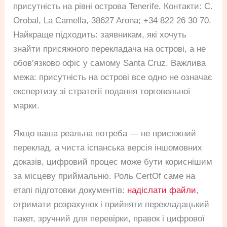
присутність на рівні острова Tenerife. Контакти: C.
Orobal, La Camella, 38627 Arona; +34 822 26 30 70.
Найкраще підходить: заявникам, які хочуть
знайти присяжного перекладача на острові, а не
обов’язково офіс у самому Santa Cruz. Важлива
межа: присутність на острові все одно не означає
експертизу зі стратегії подання торговельної
марки.
Якщо ваша реальна потреба — не присяжний
переклад, а чиста іспанська версія іншомовних
доказів, цифровий процес може бути кориснішим
за місцеву приймальню. Роль CertOf саме на
етапі підготовки документів:
надіслати файли
,
отримати розрахунок і прийняти перекладацький
пакет, зручний для перевірки, правок і цифрової