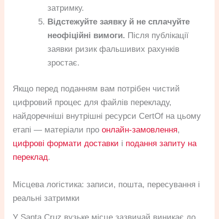
затримку.
Відстежуйте заявку й не сплачуйте
неофіційні вимоги.
Після публікації
заявки ризик фальшивих рахунків
зростає.
Якщо перед поданням вам потрібен чистий
цифровий процес для файлів перекладу,
найдоречніші внутрішні ресурси CertOf на цьому
етапі — матеріали про
онлайн-замовлення
,
цифрові формати доставки
і
подання запиту на
переклад
.
Місцева логістика: записи, пошта, пересування і
реальні затримки
У Santa Cruz вузьке місце зазвичай виникає до