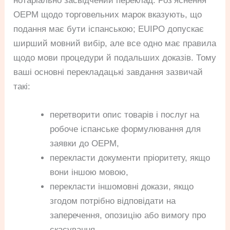
нотаріально засвідчений переклад. Роз’яснення
OEPM щодо торговельних марок вказують, що
подання має бути іспанською; EUIPO допускає
ширший мовний вибір, але все одно має правила
щодо мови процедури й подальших доказів. Тому
ваші основні перекладацькі завдання зазвичай
такі:
перетворити опис товарів і послуг на
робоче іспанське формулювання для
заявки до OEPM,
перекласти документи пріоритету, якщо
вони іншою мовою,
перекласти іншомовні докази, якщо
згодом потрібно відповідати на
заперечення, опозицію або вимогу про
скасування.