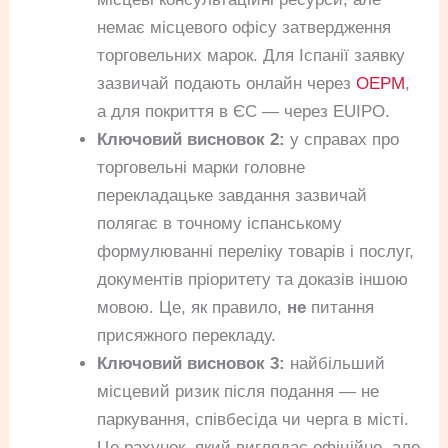
немає місцевого офісу затвердження
торговельних марок. Для Іспанії заявку
зазвичай подають онлайн через
OEPM
,
а для покриття в ЄС — через EUIPO.
Ключовий висновок 2:
у справах про
торговельні марки головне
перекладацьке завдання зазвичай
полягає в точному іспанському
формулюванні переліку товарів і послуг,
документів пріоритету та доказів іншою
мовою. Це, як правило,
не
питання
присяжного перекладу.
Ключовий висновок 3:
найбільший
місцевий ризик після подання — не
паркування, співбесіда чи черга в місті.
Це рахунок, який виглядає офіційно, але