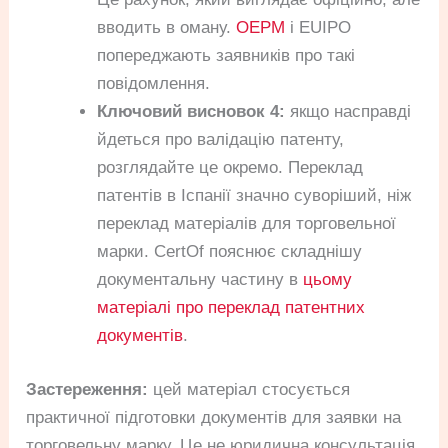
вводить в оману.
OEPM
і EUIPO
попереджають заявників про такі
повідомлення.
Ключовий висновок 4:
якщо насправді
йдеться про валідацію патенту,
розглядайте це окремо. Переклад
патентів в Іспанії значно суворіший, ніж
переклад матеріалів для торговельної
марки. CertOf пояснює складнішу
документальну частину в
цьому
матеріалі про переклад патентних
документів
.
Застереження:
цей матеріал стосується
практичної підготовки документів для заявки на
торговельну марку. Це не юридична консультація