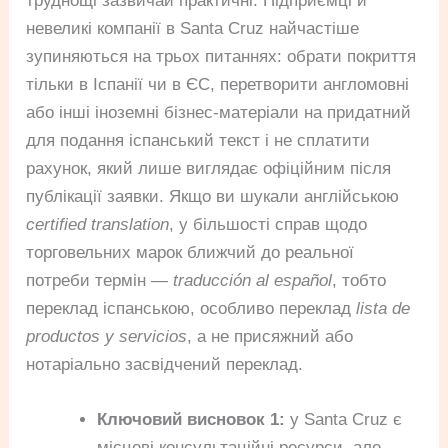
труднощі зазвичай практичні. Підприємці й
невеликі компанії в Santa Cruz найчастіше
зупиняються на трьох питаннях: обрати покриття
тільки в Іспанії чи в ЄС, перетворити англомовні
або інші іноземні бізнес-матеріали на придатний
для подання іспанський текст і не сплатити
рахунок, який лише виглядає офіційним після
публікації заявки. Якщо ви шукали англійською
certified translation
, у більшості справ щодо
торговельних марок ближчий до реальної
потреби термін —
traducción al español
, тобто
переклад іспанською, особливо переклад
lista de
productos y servicios
, а не присяжний або
нотаріально засвідчений переклад.
Ключовий висновок 1:
у Santa Cruz є
місцеві консультаційні ресурси, але