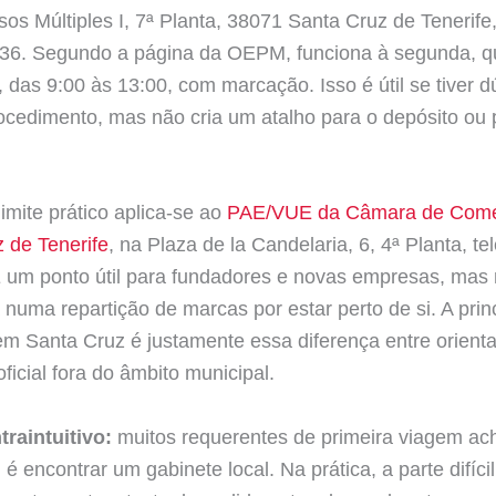
Usos Múltiples I, 7ª Planta, 38071 Santa Cruz de Tenerife,
 36. Segundo a página da OEPM, funciona à segunda, q
a, das 9:00 às 13:00, com marcação. Isso é útil se tiver d
ocedimento, mas não cria um atalho para o depósito ou 
mite prático aplica-se ao
PAE/VUE da Câmara de Comé
 de Tenerife
, na Plaza de la Candelaria, 6, 4ª Planta, t
 um ponto útil para fundadores e novas empresas, mas
 numa repartição de marcas por estar perto de si. A prin
em Santa Cruz é justamente essa diferença entre orienta
ficial fora do âmbito municipal.
raintuitivo:
muitos requerentes de primeira viagem a
il é encontrar um gabinete local. Na prática, a parte difícil