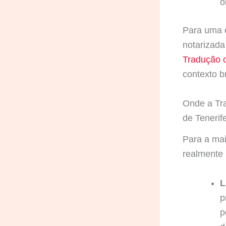
o
Para uma e
notarizada
Tradução c
contexto b
Onde a Tr
de Tenerif
Para a mai
realmente
L
p
p