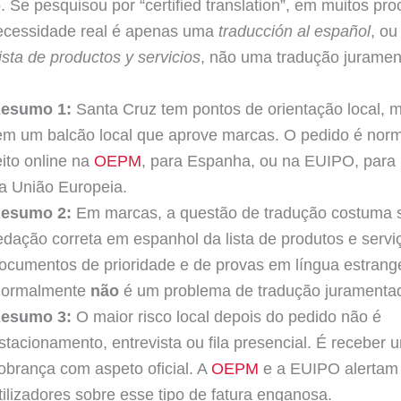
o. Se pesquisou por “certified translation”, em muitos pr
ecessidade real é apenas uma
traducción al español
, ou
lista de productos y servicios
, não uma tradução juramen
esumo 1:
Santa Cruz tem pontos de orientação local, 
em um balcão local que aprove marcas. O pedido é nor
eito online na
OEPM
, para Espanha, ou na EUIPO, para
a União Europeia.
esumo 2:
Em marcas, a questão de tradução costuma s
edação correta em espanhol da lista de produtos e servi
ocumentos de prioridade e de provas em língua estrange
ormalmente
não
é um problema de tradução juramenta
esumo 3:
O maior risco local depois do pedido não é
stacionamento, entrevista ou fila presencial. É receber 
obrança com aspeto oficial. A
OEPM
e a EUIPO alertam
tilizadores sobre esse tipo de fatura enganosa.