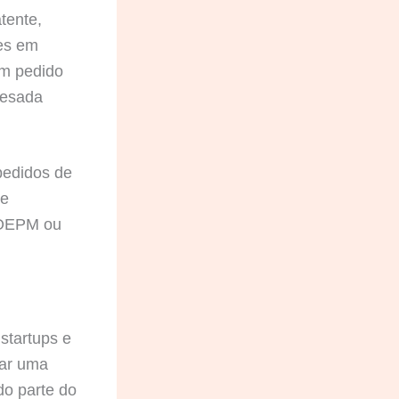
tente,
tes em
um pedido
pesada
pedidos de
de
a OEPM ou
startups e
tar uma
o parte do