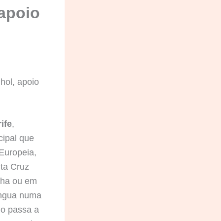
 apoio
hol, apoio
ife
,
cipal que
Europeia,
nta Cruz
nha ou em
língua numa
do passa a