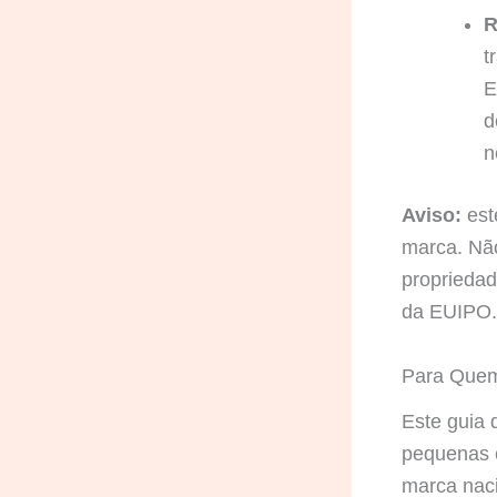
R
t
E
d
n
Aviso:
est
marca. Não
propriedad
da EUIPO.
Para Quem 
Este guia 
pequenas 
marca nac