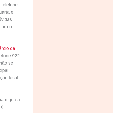
 telefone
uarta e
úvidas
para o
rcio de
elefone 922
 não se
cipal
ção local
cham que a
 é