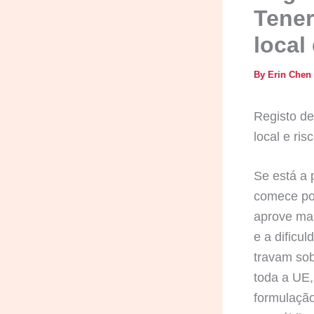
Tener
local
By
Erin Chen
Registo de
local e ris
Se está a
comece por
aprove mar
e a dificu
travam sob
toda a UE,
formulação