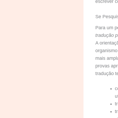
escrever c
Se Pesqui
Para um p
tradução p
A orienta
organismo 
mais ampl
provas apr
tradução t
c
u
t
t