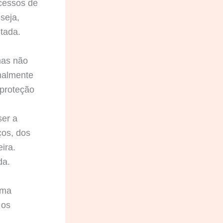
ocessos de
 seja,
tada.
mas não
malmente
 proteção
er a
ços, dos
ira.
da.
uma
 os