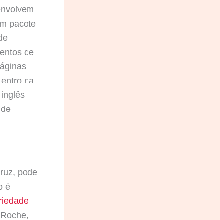
 envolvem
Um pacote
 de
mentos de
páginas
 entro na
 inglês
 de
Cruz, pode
o é
riedade
 Roche,