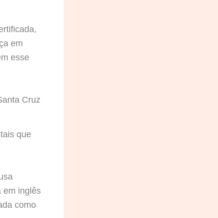
tificada,
nça em
ém esse
Santa Cruz
tais que
usa
a em inglês
uada como