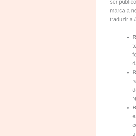
ser públic
marca a n
traduzir a
R
t
f
d
R
r
d
N
R
e
c
u