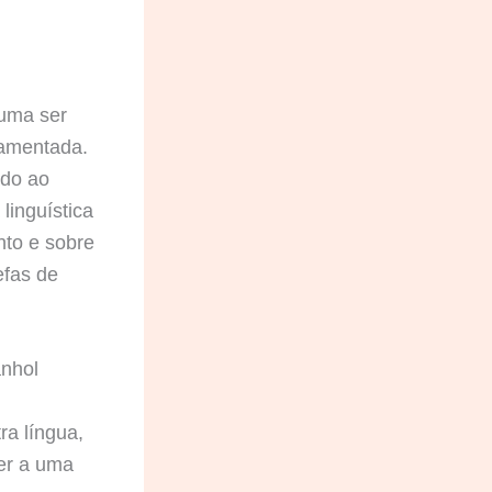
tuma ser
ramentada.
ado ao
linguística
to e sobre
efas de
anhol
ra língua,
der a uma