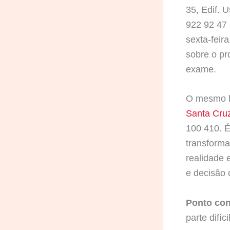
35, Edif. 
922 92 47
sexta-feir
sobre o pr
exame.
O mesmo li
Santa Cruz
100 410. É
transforma
realidade 
e decisão o
Ponto cont
parte difíc