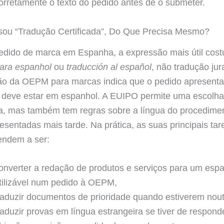
orretamente o texto do pedido antes de o submeter.
sou “Tradução Certificada”, Do Que Precisa Mesmo?
edido de marca em Espanha, a expressão mais útil cos
ara espanhol
ou
traducción al español
, não tradução ju
ção da OEPM para marcas indica que o pedido apresent
deve estar em espanhol. A EUIPO permite uma escolha 
a, mas também tem regras sobre a língua do procedimen
esentadas mais tarde. Na prática, as suas principais tar
endem a ser:
onverter a redação de produtos e serviços para um esp
tilizável num pedido à OEPM,
raduzir documentos de prioridade quando estiverem nout
raduzir provas em língua estrangeira se tiver de respon