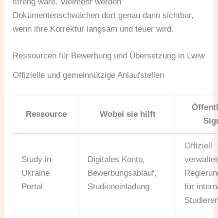
streng wäre. Vielmehr werden
Dokumentenschwächen dort genau dann sichtbar,
wenn ihre Korrektur langsam und teuer wird.
Ressourcen für Bewerbung und Übersetzung in Lwiw
Offizielle und gemeinnützige Anlaufstellen
Öffent
Ressource
Wobei sie hilft
Sig
Offiziell
Study in
Digitales Konto,
verwalte
Ukraine
Bewerbungsablauf,
Regierun
Portal
Studieneinladung
für inter
Studiere