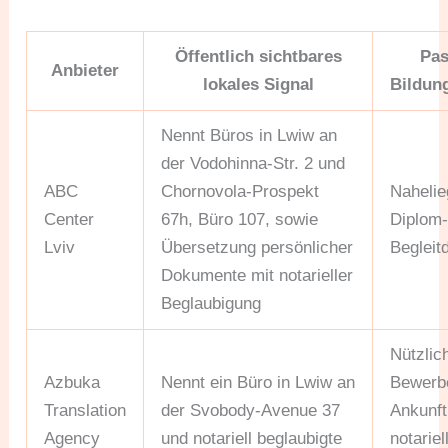
Öffentlich sichtbares
Pas
Anbieter
lokales Signal
Bildun
Nennt Büros in Lwiw an
der Vodohinna-Str. 2 und
ABC
Chornovola-Prospekt
Nahelie
Center
67h, Büro 107, sowie
Diplom-
Lviv
Übersetzung persönlicher
Beglei
Dokumente mit notarieller
Beglaubigung
Nützlich
Azbuka
Nennt ein Büro in Lwiw an
Bewerbe
Translation
der Svobody-Avenue 37
Ankunft
Agency
und notariell beglaubigte
notariel