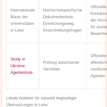
Offizielle
Internationale
Hochschulspezifische
Kontakts
Büros der
Dokumentenliste,
der Hoch
Universitäten
Einreichungsweg,
für ausl
in Lwiw
Einschreibungsfragen
Bewerbe
Offizielle
Study in
Prüfung autorisierter
öffentlic
Ukraine:
Vermittler
zertifizie
Agentenliste
Agenten
Lokale Anbieter für notariell beglaubigte
Übersetzungen in Lwiw