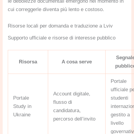
le debolezze documentali emergono nel momento in
cui correggerle diventa più lento e costoso.
Risorse locali per domanda e traduzione a Lviv
Supporto ufficiale e risorse di interesse pubblico
Segnal
Risorsa
A cosa serve
pubblic
Portale
ufficiale p
Account digitale,
Portale
studenti
flusso di
Study in
internazion
candidatura,
Ukraine
gestito a
percorso dell’invito
livello
governati