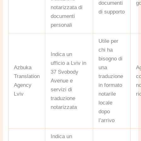
documenti
go
notarizzata di
di supporto
documenti
personali
Utile per
chi ha
Indica un
bisogno di
ufficio a Lviv in
Azbuka
una
A
37 Svobody
Translation
traduzione
c
Avenue e
Agency
in formato
no
servizi di
Lviv
notarile
r
traduzione
locale
notarizzata
dopo
l’arrivo
Indica un