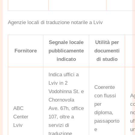
Agenzie locali di traduzione notarile a Lviv
Segnale locale
Utilità per
Fornitore
pubblicamente
documenti
indicato
di studio
Indica uffici a
Lviv in 2
Coerente
Vodohinna St. e
con flussi
A
Chornovola
per
c
ABC
Ave. 67h, office
diploma,
n
Center
107, oltre a
passaporto
uf
Lviv
servizi di
e
un
traduzione