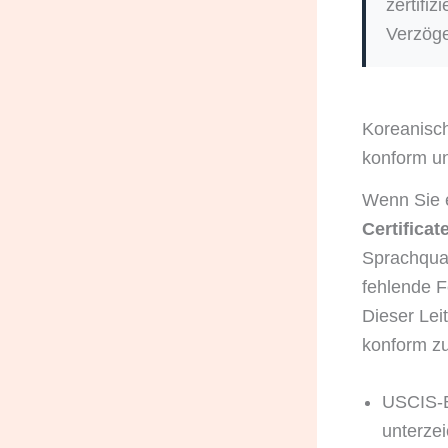
zertifi
Verzöge
Koreanisch
konform u
Wenn Sie 
Certificat
Sprachqual
fehlende F
Dieser Lei
konform zu
USCIS-Ba
unterzei