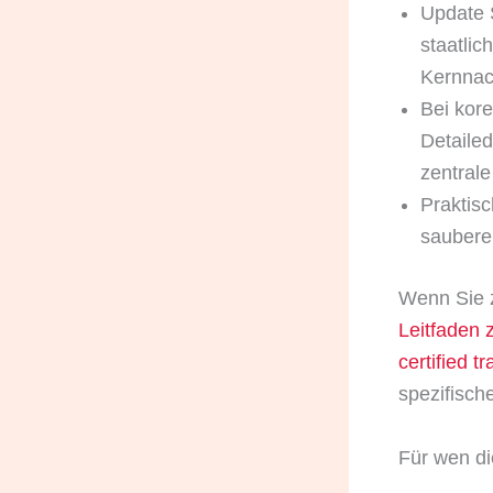
Update 
staatlic
Kernnac
Bei kor
Detaile
zentrale
Praktisc
saubere
Wenn Sie 
Leitfaden 
certified t
spezifische
Für wen di