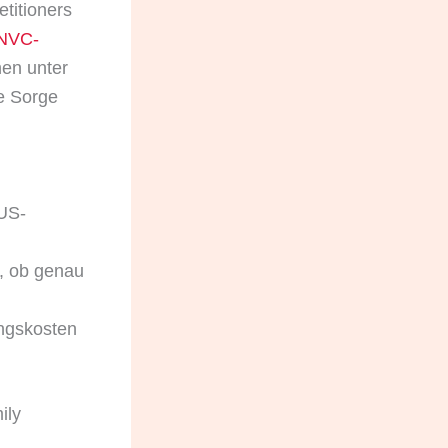
titioners
NVC-
hen unter
e Sorge
 US-
r, ob genau
ungskosten
ily