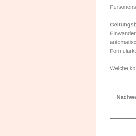
Personens
Geltungsb
Einwanderu
automatisc
Formularko
Welche ko
Nachwe