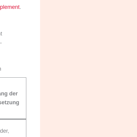
plement
.
t
-
n
ng der
setzung
der,