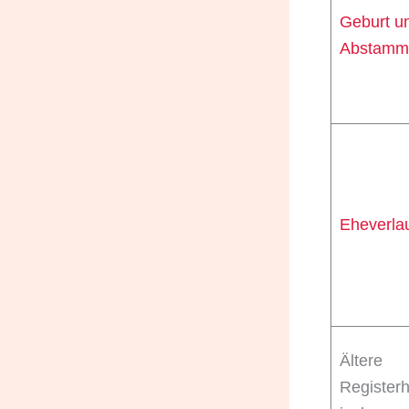
Geburt u
Abstamm
Eheverla
Ältere
Registerh