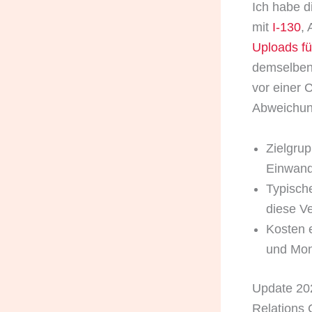
Ich habe d
mit
I-130
, 
Uploads f
demselben 
vor einer
Abweichun
Zielgrup
Einwand
Typische
diese Ve
Kosten 
und Mon
Update 20
Relations C