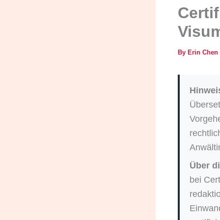
Certi
Visum
By
Erin Chen
Hinwei
Überset
Vorgehe
rechtli
Anwälti
Über di
bei Cer
redakti
Einwand