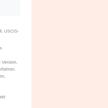
ll, USCIS-
n
 Version,
rfahren.
en,
ekt