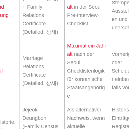
Stempe
nd
+ Family
alt
in der Seoul
Ausstel
ung
Relations
Pre-Interview-
en und
Certificate
Checklist
überse
(Detailed, 상세)
Maximal ein Jahr
alt
nach der
Vorheri
Marriage
Seoul-
oder
Relations
uf
Checklistenlogik
Scheid
Certificate
für koreanische
r einbe
(Detailed, 상세)
Staatsangehörig
falls v
e
Jejeok
Als alternativer
Histori
Deungbon
Nachweis, wenn
Einträg
istorie,
(Family Census
aktuelle
Regist