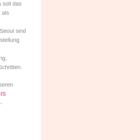
 soll das
 als
Seoul sind
stellung
ng,
chritten.
seren
IS
-