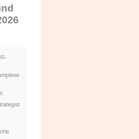
und
2026
IS-
komplexe
t.
trategist
-
iche