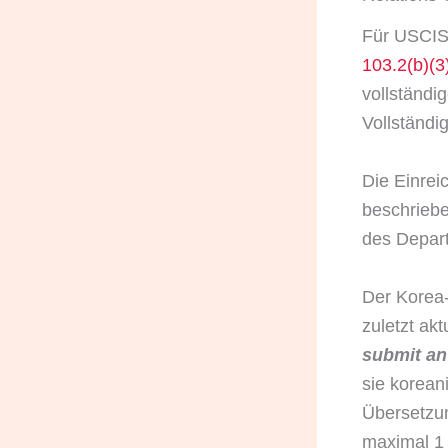
Für USCIS
103.2(b)(3
vollständi
Vollständi
Die Einrei
beschriebe
des Depart
Der Korea-
zuletzt akt
submit an 
sie korean
Übersetzun
maximal 1 