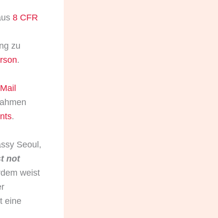
aus
8 CFR
ung zu
rson
.
 Mail
 Rahmen
nts
.
assy Seoul,
t not
dem weist
er
t eine