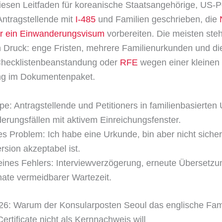
iesen Leitfaden für koreanische Staatsangehörige, US-Pe
Antragstellende mit
I-485
und Familien geschrieben, die
ür ein Einwanderungsvisum
vorbereiten. Die meisten ste
Druck: enge Fristen, mehrere Familienurkunden und di
 Checklistenbeanstandung oder
RFE
wegen einer kleinen
g im Dokumentenpaket.
pe: Antragstellende und Petitioners in familienbasierten
erungsfällen mit aktivem Einreichungsfenster.
s Problem: Ich habe eine Urkunde, bin aber nicht siche
rsion akzeptabel ist.
eines Fehlers: Interviewverzögerung, erneute Übersetz
ate vermeidbarer Wartezeit.
26: Warum der Konsularposten Seoul das englische Fam
ertificate nicht als Kernnachweis will