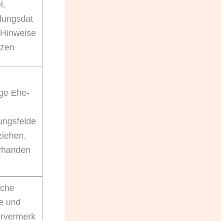
l,
lungsdat
 Hinweise
tzen
ge Ehe-
ungsfelde
ziehen,
orhanden
sche
e und
ervermerk