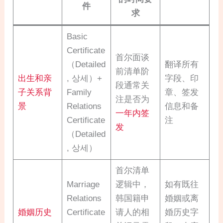
件
求
Basic
Certificate
首尔面谈
（Detailed
翻译所有
前清单阶
出生和亲
, 상세）+
字段、印
段通常关
子关系背
Family
章、签发
注是否为
景
Relations
信息和备
一年内签
Certificate
注
发
（Detailed
, 상세）
首尔清单
Marriage
逻辑中，
如有既往
Relations
韩国籍申
婚姻或离
婚姻历史
Certificate
请人的相
婚历史字