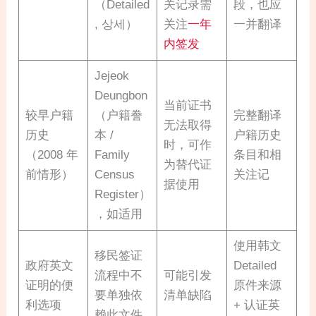
（Detailed
关记录需
段，也应
, 상세）
关注
一年
一并翻译
内签发
Jejeok
Deungbon
当前证书
较早户籍
（户籍誊
完整翻译
无法取得
历史
本 /
户籍历史
时，可作
（2008 年
Family
条目和相
为替代证
前情形）
Census
关注记
据使用
Register）
，如适用
使用韩文
移民签证
政府英文
Detailed
流程中不
可能引发
证明的便
原件来源
要单独依
清单缺陷
利选项
+ 认证英
赖此文件