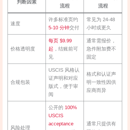
判断因素
流程
流程
许多标准页约
常见为 24-48
速度
5-10 分钟
交付
小时或更久
每页 $9.99
通常需报价，
价格透明度
起
，结账前可
急件附加费不
见
固定
USCIS 风格认
格式和认证声
证声明和对应
合规包装
明一致性因供
版式，便于审
应商而异
阅
公开的
100%
USCIS
acceptance
通常只提供有
风险处理