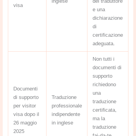
inglese
del traduttore
visa
e una
dichiarazione
di
certificazione
adeguata.
Non tutti i
documenti di
supporto
richiedono
Documenti
una
di supporto
Traduzione
traduzione
per visitor
professionale
certificata,
visa dopo il
indipendente
ma la
26 maggio
in inglese
traduzione
2025
fai-da-te