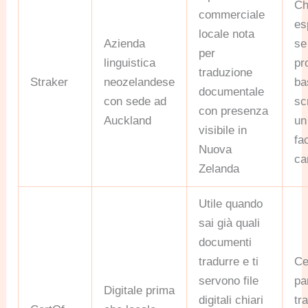
Ch
commerciale
es
locale nota
Azienda
se
per
linguistica
pr
traduzione
Straker
neozelandese
ba
documentale
con sede ad
sc
con presenza
Auckland
un
visibile in
fa
Nuova
ca
Zelanda
Utile quando
sai già quali
documenti
tradurre e ti
Ce
servono file
pa
Digitale prima
digitali chiari
tr