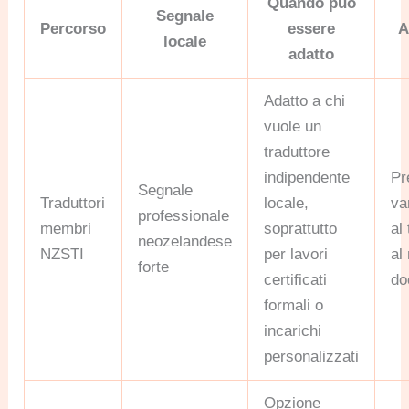
Quando può
Segnale
Percorso
essere
A
locale
adatto
Adatto a chi
vuole un
traduttore
indipendente
Pr
Segnale
Traduttori
locale,
va
professionale
membri
soprattutto
al
neozelandese
NZSTI
per lavori
al
forte
certificati
do
formali o
incarichi
personalizzati
Opzione