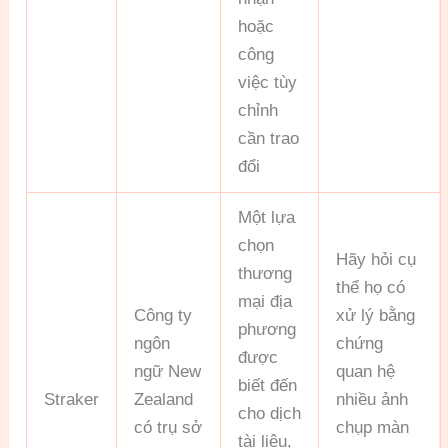
hoặc
công
việc tùy
chỉnh
cần trao
đổi
Một lựa
chọn
Hãy hỏi cụ
thương
thể họ có
mại địa
Công ty
xử lý bằng
phương
ngôn
chứng
được
ngữ New
quan hệ
biết đến
Straker
Zealand
nhiều ảnh
cho dịch
có trụ sở
chụp màn
tài liệu,