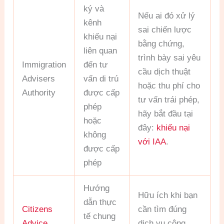
ký và
Nếu ai đó xử lý
kênh
sai chiến lược
khiếu nại
bằng chứng,
liên quan
trình bày sai yêu
Immigration
đến tư
cầu dịch thuật
Advisers
vấn di trú
hoặc thu phí cho
Authority
được cấp
tư vấn trái phép,
phép
hãy bắt đầu tại
hoặc
đây:
khiếu nại
không
với IAA
.
được cấp
phép
Hướng
Hữu ích khi bạn
dẫn thực
Citizens
cần tìm đúng
tế chung
Advice
dịch vụ công