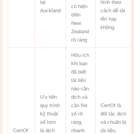
tại
hình theo
có hiện
Auckland
cách dễ tải
diện
lên hay
New
không.
Zealand
rõ ràng
Hữu ích
khi bạn
đã biết
tài liệu
nào cần
Ưu tiên
dịch và
quy trình
cần file
CertOf là
kỹ thuật
số rõ
đối tác dịch
số hơn
ràng,
và chuẩn bị
CertOf
là dịch
nhanh
tài liệu,