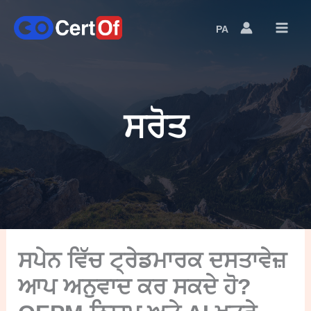
PA
Language
Switcher
ਸਰੋਤ
ਸਪੇਨ ਵਿੱਚ ਟ੍ਰੇਡਮਾਰਕ ਦਸਤਾਵੇਜ਼
ਆਪ ਅਨੁਵਾਦ ਕਰ ਸਕਦੇ ਹੋ?