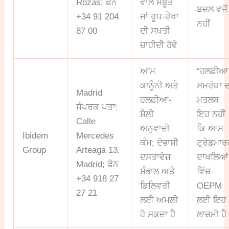
Rozas; ਫੋਨ
ਵਾਲੇ ਸਬੂਤ
ਬਦਲ ਵਜੋਂ
+34 91 204
ਜਾਂ ਰੂਪ-ਰੇਖਾ
ਨਹੀਂ
87 00
ਦੀ ਸਖ਼ਤੀ
ਚਾਹੀਦੀ ਹੋਵੇ
ਆਮ
“ਹਲਫ਼ੀਆ
ਕਾਨੂੰਨੀ ਅਤੇ
ਸਮਰੱਥਾ ਦ
Madrid
ਹਲਫ਼ੀਆ-
ਮਤਲਬ
ਸੰਪਰਕ ਪਤਾ:
ਸ਼ੈਲੀ
ਇਹ ਨਹੀਂ
Calle
ਅਨੁਵਾਦੀ
ਕਿ ਆਮ
Ibidem
Mercedes
ਕੰਮ; ਦੋਭਾਸ਼ੀ
ਟ੍ਰੇਡਮਾ
Group
Arteaga 13,
ਦਸਤਾਵੇਜ਼
ਦਾਖਲਿਆਂ
Madrid; ਫੋਨ
ਸੰਭਾਲ ਅਤੇ
ਵਿੱਚ
+34 918 27
ਡਿਲਿਵਰੀ
OEPM
27 21
ਲਈ ਅਮਲੀ
ਲਈ ਇਹ
ਹੋ ਸਕਦਾ ਹੈ
ਲਾਜ਼ਮੀ ਹੈ