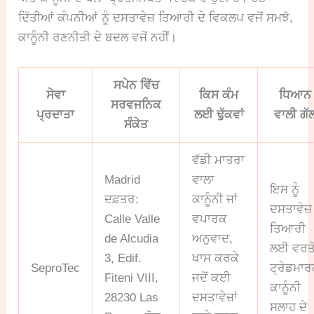
ਦਿੱਤੀਆਂ ਕੰਪਨੀਆਂ ਨੂੰ ਦਸਤਾਵੇਜ਼ ਤਿਆਰੀ ਦੇ ਵਿਕਲਪ ਵਜੋਂ ਸਮਝੋ,
ਕਾਨੂੰਨੀ ਰਣਨੀਤੀ ਦੇ ਬਦਲ ਵਜੋਂ ਨਹੀਂ।
ਸਪੇਨ ਵਿੱਚ
ਸੇਵਾ
ਕਿਸ ਕੰਮ
ਧਿਆਨ
ਸਰਵਜਨਿਕ
ਪ੍ਰਦਾਤਾ
ਲਈ ਢੁੱਕਵਾਂ
ਵਾਲੀ ਗੱ
ਸੰਕੇਤ
ਵੱਡੀ ਮਾਤਰਾ
Madrid
ਵਾਲਾ
ਇਸ ਨੂੰ
ਦਫ਼ਤਰ:
ਕਾਨੂੰਨੀ ਜਾਂ
ਦਸਤਾਵੇਜ਼
Calle Valle
ਵਪਾਰਕ
ਤਿਆਰੀ
de Alcudia
ਅਨੁਵਾਦ,
ਲਈ ਵਰਤੋ
3, Edif.
ਖਾਸ ਕਰਕੇ
SeproTec
ਟ੍ਰੇਡਮਾ
Fiteni VIII,
ਜਦੋਂ ਕਈ
ਕਾਨੂੰਨੀ
28230 Las
ਦਸਤਾਵੇਜ਼ਾਂ
ਸਲਾਹ ਦੇ