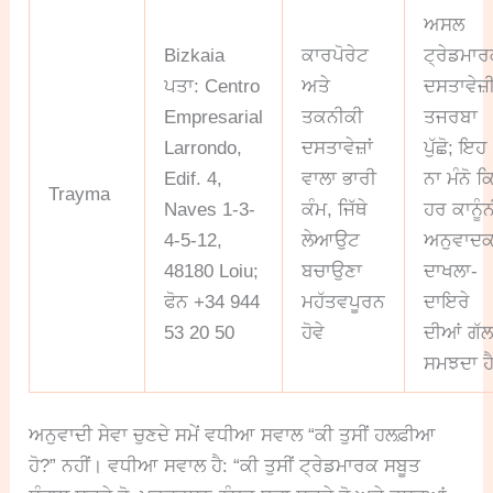
ਅਸਲ
Bizkaia
ਕਾਰਪੋਰੇਟ
ਟ੍ਰੇਡਮਾ
ਪਤਾ: Centro
ਅਤੇ
ਦਸਤਾਵੇਜ਼
Empresarial
ਤਕਨੀਕੀ
ਤਜਰਬਾ
Larrondo,
ਦਸਤਾਵੇਜ਼ਾਂ
ਪੁੱਛੋ; ਇਹ
Edif. 4,
ਵਾਲਾ ਭਾਰੀ
ਨਾ ਮੰਨੋ ਕ
Trayma
Naves 1-3-
ਕੰਮ, ਜਿੱਥੇ
ਹਰ ਕਾਨੂੰ
4-5-12,
ਲੇਆਉਟ
ਅਨੁਵਾਦ
48180 Loiu;
ਬਚਾਉਣਾ
ਦਾਖਲਾ-
ਫੋਨ +34 944
ਮਹੱਤਵਪੂਰਨ
ਦਾਇਰੇ
53 20 50
ਹੋਵੇ
ਦੀਆਂ ਗੱਲਾ
ਸਮਝਦਾ ਹ
ਅਨੁਵਾਦੀ ਸੇਵਾ ਚੁਣਦੇ ਸਮੇਂ ਵਧੀਆ ਸਵਾਲ “ਕੀ ਤੁਸੀਂ ਹਲਫ਼ੀਆ
ਹੋ?” ਨਹੀਂ। ਵਧੀਆ ਸਵਾਲ ਹੈ: “ਕੀ ਤੁਸੀਂ ਟ੍ਰੇਡਮਾਰਕ ਸਬੂਤ