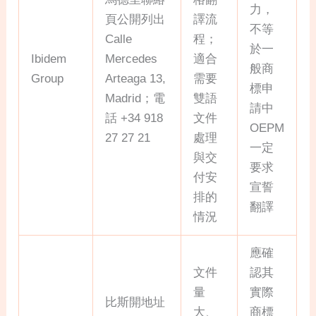
力，
頁公開列出
譯流
不等
Calle
程；
於一
Ibidem
Mercedes
適合
般商
Group
Arteaga 13,
需要
標申
Madrid；電
雙語
請中
話 +34 918
文件
OEPM
27 27 21
處理
一定
與交
要求
付安
宣誓
排的
翻譯
情況
應確
文件
認其
量
實際
比斯開地址
大、
商標