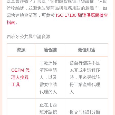
是宣誓譯者？」而是「你們能否處理商標證據、保留
證物編號，並避免改變商品與服務用語的意義？」如
需快速檢查清單，可參考
ISO 17100 翻譯供應商檢查
指南
。
西班牙公共與申請資源
資源
適合誰
最佳用途
非歐洲經
當自行翻譯不足
OEPM 代
濟區申請
以完成申請程序
理人搜尋
人，以及
時，用來尋找註
工具
需要申請
冊工業產權代理
代理的人
人
正在用西
班牙語撰
提交前核對分類