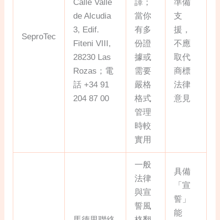
Calle Valle
譯；
準備
de Alcudia
當你
支
3, Edif.
有多
援，
SeproTec
Fiteni VIII,
份證
不應
28230 Las
據或
取代
Rozas；電
需要
商標
話 +34 91
嚴格
法律
204 87 00
格式
意見
管理
時較
實用
一般
具備
法律
「宣
與宣
誓」
誓風
能
馬德里聯絡
格翻