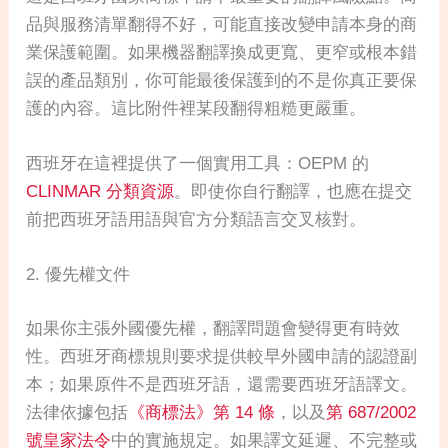
品與服務清單翻得不好，可能直接改變申請本身的商
業保護範圍。如果機器翻譯換成更寬、更窄或根本錯
誤的產品類別，你可能最後保護到的不是你真正要保
護的內容。這比附件裡某段翻得粗糙更嚴重。
西班牙在這裡提供了一個實用工具：OEPM 的
CLINMAR 分類資源
。即使你自行翻譯，也應在提交
前把西班牙語用語與官方分類語言交叉核對。
2. 優先權文件
如果你主張外國優先權，翻譯問題會變得更有時效
性。西班牙商標規則要求提供較早外國申請的認證副
本；如果原件不是西班牙語，還需要西班牙語譯文。
法律依據包括
《商標法》第 14 條
，以及
第 687/2002
號皇家法令
中的實施規定。如果譯文延遲、不完整或