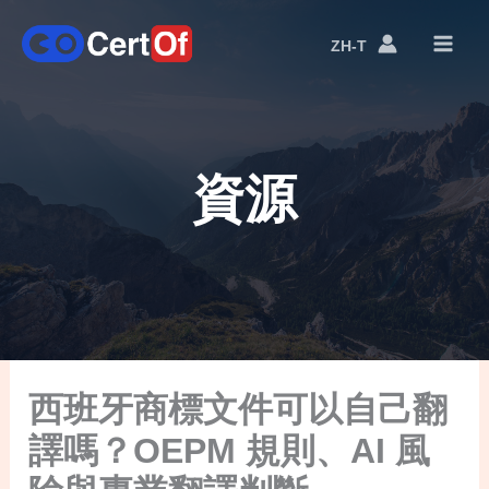
ZH-T
語
言
切
換
資源
西班牙商標文件可以自己翻
譯嗎？OEPM 規則、AI 風