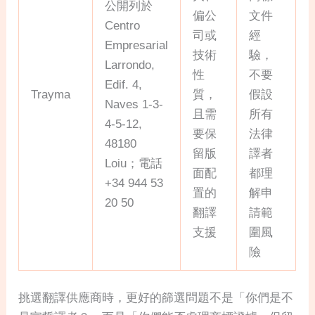
公開列於
偏公
文件
Centro
司或
經
Empresarial
技術
驗，
Larrondo,
性
不要
Edif. 4,
Trayma
質，
假設
Naves 1-3-
且需
所有
4-5-12,
要保
法律
48180
留版
譯者
Loiu；電話
面配
都理
+34 944 53
置的
解申
20 50
翻譯
請範
支援
圍風
險
挑選翻譯供應商時，更好的篩選問題不是「你們是不