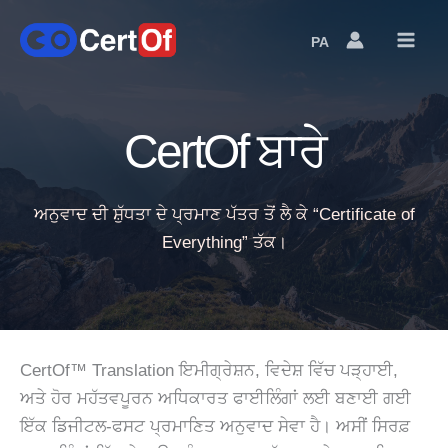
PA
Language
Switcher
CertOf ਬਾਰੇ
ਅਨੁਵਾਦ ਦੀ ਸ਼ੁੱਧਤਾ ਦੇ ਪ੍ਰਮਾਣ ਪੱਤਰ ਤੋਂ ਲੈ ਕੇ “Certificate of
Everything” ਤੱਕ।
CertOf™ Translation ਇਮੀਗ੍ਰੇਸ਼ਨ, ਵਿਦੇਸ਼ ਵਿੱਚ ਪੜ੍ਹਾਈ,
ਅਤੇ ਹੋਰ ਮਹੱਤਵਪੂਰਨ ਅਧਿਕਾਰਤ ਫਾਈਲਿੰਗਾਂ ਲਈ ਬਣਾਈ ਗਈ
ਇੱਕ ਡਿਜੀਟਲ-ਫਸਟ ਪ੍ਰਮਾਣਿਤ ਅਨੁਵਾਦ ਸੇਵਾ ਹੈ। ਅਸੀਂ ਸਿਰਫ਼