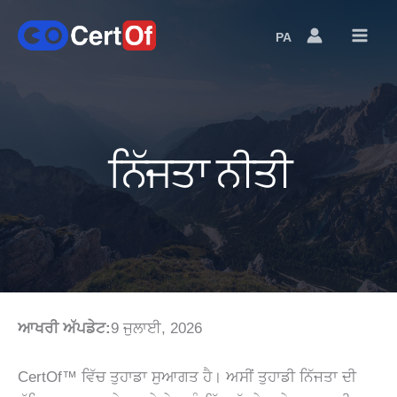
PA
Language
Switcher
ਨਿੱਜਤਾ ਨੀਤੀ
ਆਖਰੀ ਅੱਪਡੇਟ:
9 ਜੁਲਾਈ, 2026
CertOf™ ਵਿੱਚ ਤੁਹਾਡਾ ਸੁਆਗਤ ਹੈ। ਅਸੀਂ ਤੁਹਾਡੀ ਨਿੱਜਤਾ ਦੀ