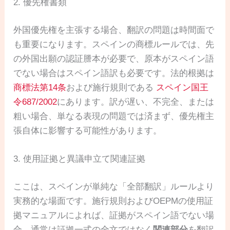
2. 優先権書類
外国優先権を主張する場合、翻訳の問題は時間面で
も重要になります。スペインの商標ルールでは、先
の外国出願の認証謄本が必要で、原本がスペイン語
でない場合はスペイン語訳も必要です。法的根拠は
商標法第14条
および施行規則である
スペイン国王
令687/2002
にあります。訳が遅い、不完全、または
粗い場合、単なる表現の問題では済まず、優先権主
張自体に影響する可能性があります。
3. 使用証拠と異議申立て関連証拠
ここは、スペインが単純な「全部翻訳」ルールより
実務的な場面です。施行規則およびOEPMの使用証
拠マニュアルによれば、証拠がスペイン語でない場
合、通常は証拠一式の全文ではなく
関連部分
を翻訳