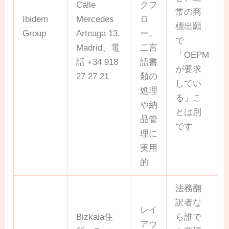
Calle
クフ
常の商
Ibidem
Mercedes
ロ
標出願
Group
Arteaga 13,
ー。
で
Madrid、電
二言
「OEPM
話 +34 918
語書
が要求
27 27 21
類の
してい
処理
る」こ
や納
とは別
品管
です
理に
実用
的
法務翻
訳者な
レイ
Bizkaia住
ら誰で
アウ