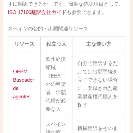
ずに翻訳できるか」です。簡単な確認項目として、
ISO 17100翻訳会社ガイド
も参照できます。
スペインの公的・出願関連リソース
リソース
役立つ人
主な使い方
欧州経済
自分で翻訳するだ
領域
OEPM
けでは出願手続を
（EEA）
Buscador
完了できない場合
外の申請
de
に、登録された産
者、出願
agentes
業財産権代理人を
代理が必
探す
要な人
スペイン
機械翻訳をそのま
語で商