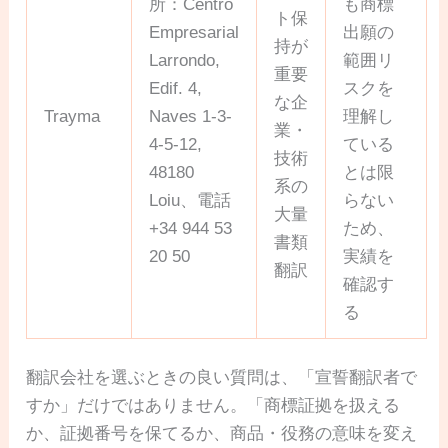
所：Centro
も商標
ト保
Empresarial
出願の
持が
Larrondo,
範囲リ
重要
Edif. 4,
スクを
な企
Trayma
Naves 1-3-
理解し
業・
4-5-12,
ている
技術
48180
とは限
系の
Loiu、電話
らない
大量
+34 944 53
ため、
書類
20 50
実績を
翻訳
確認す
る
翻訳会社を選ぶときの良い質問は、「宣誓翻訳者で
すか」だけではありません。「商標証拠を扱える
か、証拠番号を保てるか、商品・役務の意味を変え