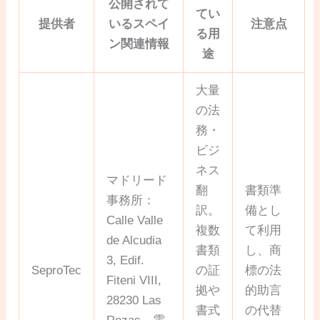
公開されて
てい
提供者
いるスペイ
注意点
る用
ン関連情報
途
大量
の法
務・
ビジ
ネス
マドリード
翻
書類準
事務所：
訳。
備とし
Calle Valle
複数
て利用
de Alcudia
書類
し、商
3, Edif.
SeproTec
の証
標の法
Fiteni VIII,
拠や
的助言
28230 Las
書式
の代替