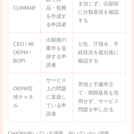
ま信じず、出願前
CLINMAR
品・役務
に分類表現を確認
を作成す
する
る申請者
出願後の
CEO / Mi
公告、庁指令、手
案件を追
OEPM /
続状況を提出後に
跡する申
BOPI
確認する
請者
サービス
苦情と不服申立
OEPM苦
上の問題
て・期限延長を混
情チャネ
に直面し
同せず、サービス
ル
ている申
問題を申し出る
請者
CertOfが向いている場面、向いていない場面