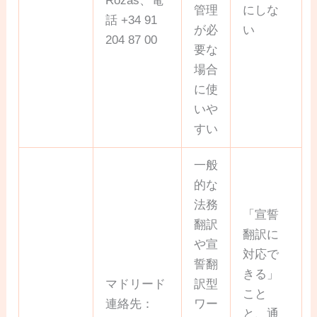
Rozas、電
管理
にしな
話 +34 91
が必
い
204 87 00
要な
場合
に使
いや
すい
一般
的な
法務
「宣誓
翻訳
翻訳に
や宣
対応で
誓翻
きる」
マドリード
訳型
こと
連絡先：
ワー
と、通