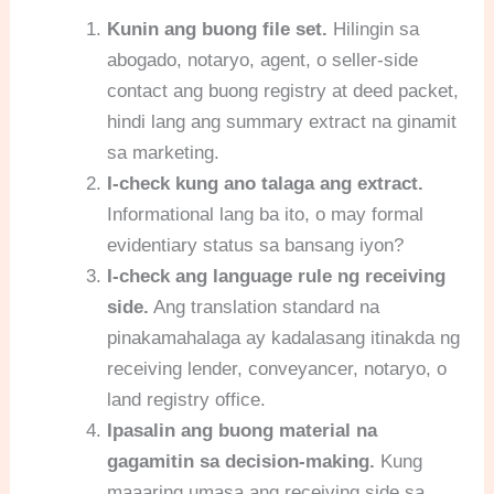
Kunin ang buong file set.
Hilingin sa
abogado, notaryo, agent, o seller-side
contact ang buong registry at deed packet,
hindi lang ang summary extract na ginamit
sa marketing.
I-check kung ano talaga ang extract.
Informational lang ba ito, o may formal
evidentiary status sa bansang iyon?
I-check ang language rule ng receiving
side.
Ang translation standard na
pinakamahalaga ay kadalasang itinakda ng
receiving lender, conveyancer, notaryo, o
land registry office.
Ipasalin ang buong material na
gagamitin sa decision-making.
Kung
maaaring umasa ang receiving side sa