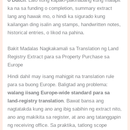
o Dutch
. Lalo itong kapaki-pakinabang kung malapit
ka na sa funding o completion, summary extract
lang ang hawak mo, o hindi ka sigurado kung
kailangan ding isalin ang stamps, handwritten notes,
historical entries, o likod na pahina.
Bakit Madalas Nagkakamali sa Translation ng Land
Registry Extract para sa Property Purchase sa
Europe
Hindi dahil may isang mahigpit na translation rule
para sa buong Europe. Baligtad ang problema:
walang iisang Europe-wide standard para sa
land-registry translation
. Bawat bansa ang
nagtatakda kung ano ang ibig sabihin ng extract nito,
ano ang makikita sa register, at ano ang tatanggapin
ng receiving office. Sa praktika, tatlong scope