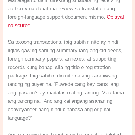
Mahalaga ito dahil direktang sinasabi ng receiving
authority na dapat ma-review sa translation ang
foreign-language support document mismo.
Opisyal
na source
Sa totoong transactions, ibig sabihin nito ay hindi
ligtas gawing sariling summary lang ang old deeds,
foreign company papers, annexes, at supporting
records kung bahagi sila ng title o registration
package. Ibig sabihin din nito na ang karaniwang
tanong ng buyer na, ‘Puwede bang key parts lang
ang ipasalin?’ ay madalas maling tanong. Mas tama
ang tanong na, ‘Ano ang kailangang asahan ng
conveyancer nang hindi binabasa ang original
language?’
Austria: puwedeng baguhin ng historical at deleted