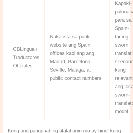
Kapaki-
pakinab
para sa
Spain-
Nakalista sa public
facing
website ang Spain
sworn
CBLingua /
offices kabilang ang
translat
Traductores
Madrid, Barcelona,
scenari
Oficiales
Seville, Malaga, at
kung
public contact numbers
relevant
ang loca
sworn-
translat
model
Kung ang pangunahing alalahanin mo ay hindi kung