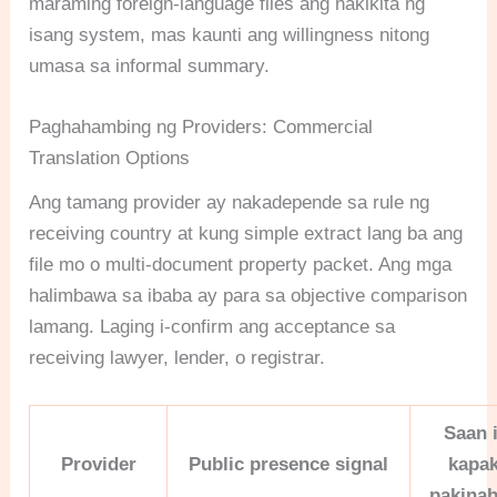
maraming foreign-language files ang nakikita ng
isang system, mas kaunti ang willingness nitong
umasa sa informal summary.
Paghahambing ng Providers: Commercial
Translation Options
Ang tamang provider ay nakadepende sa rule ng
receiving country at kung simple extract lang ba ang
file mo o multi-document property packet. Ang mga
halimbawa sa ibaba ay para sa objective comparison
lamang. Laging i-confirm ang acceptance sa
receiving lawyer, lender, o registrar.
Saan 
Provider
Public presence signal
kapak
pakina