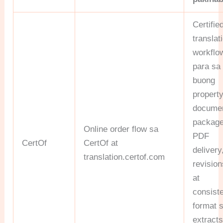
Certifie
translat
workflo
para sa
buong
property
docume
package
Online order flow sa
PDF
CertOf
CertOf at
delivery
translation.certof.com
revision
at
consist
format 
extracts