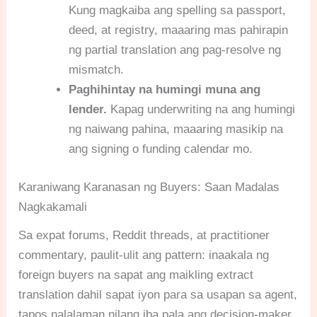
Kung magkaiba ang spelling sa passport,
deed, at registry, maaaring mas pahirapin
ng partial translation ang pag-resolve ng
mismatch.
Paghihintay na humingi muna ang
lender.
Kapag underwriting na ang humingi
ng naiwang pahina, maaaring masikip na
ang signing o funding calendar mo.
Karaniwang Karanasan ng Buyers: Saan Madalas
Nagkakamali
Sa expat forums, Reddit threads, at practitioner
commentary, paulit-ulit ang pattern: inaakala ng
foreign buyers na sapat ang maikling extract
translation dahil sapat iyon para sa usapan sa agent,
tapos nalalaman nilang iba pala ang decision-maker.