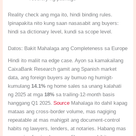
Reality check ang mga ito, hindi binding rules.
Ipinapakita nito kung saan nasasabit ang buyers:
hindi sa dictionary level, kundi sa scope level.
Datos: Bakit Mahalaga ang Completeness sa Europe
Hindi ito maliit na edge case. Ayon sa kamakailang
CaixaBank Research gamit ang Spanish market
data, ang foreign buyers ay bumuo ng humigit-
kumulang
14.1%
ng home sales sa unang kalahati
ng 2025 at mga
18%
sa trailing-12-month basis
hanggang Q1 2025.
Source
Mahalaga ito dahil kapag
mataas ang cross-border volume, mas nagiging
repeatable at mas mahigpit ang document-control
habits ng lawyers, lenders, at notaries. Habang mas