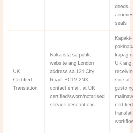
deeds,
annexes
seals
Kapaki-
pakinab
Nakalista sa public
kapag n
website ang London
UK ang
UK
address sa 124 City
receivin
Certified
Road, EC1V 2NX,
side at
Translation
contact email, at UK
gusto n
certified/sworn/notarised
malinaw
service descriptions
certified
translat
workflo