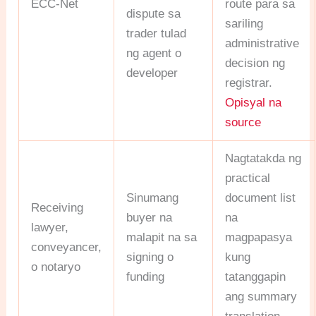
ECC-Net
route para sa
dispute sa
sariling
trader tulad
administrative
ng agent o
decision ng
developer
registrar.
Opisyal na
source
Nagtatakda ng
practical
Sinumang
document list
Receiving
buyer na
na
lawyer,
malapit na sa
magpapasya
conveyancer,
signing o
kung
o notaryo
funding
tatanggapin
ang summary