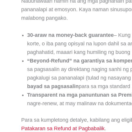
Nauunawaan namin na ang mga paghahain para 
pananalapi at emosyon. Kaya naman sinusupor
malabong pangako.
30-araw na money-back guarantee
– Kung 
korte, o iba pang opisyal na lupon dahil sa
paghahatid, maaari kang humiling ng buong
“Beyond-Refund” na garantiya sa komp
sa pagsasalin ay direktang naging sanhi n
pagkalugi sa pananalapi (tulad ng nasayan
bayad sa pagsasalin
para sa mga standard
Transparent na mga panuntunan sa Pre
nagre-renew, at may malinaw na dokumentad
Para sa kumpletong detalye, kabilang ang elig
Patakaran sa Refund at Pagbabalik
.