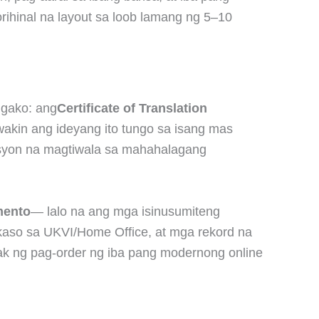
rihinal na layout sa loob lamang ng 5–10
ngako: ang
Certificate of Translation
awakin ang ideyang ito tungo sa isang mas
tusyon na magtiwala sa mahahalagang
mento
— lalo na ang mga isinusumiteng
kaso sa UKVI/Home Office, at mga rekord na
yak ng pag-order ng iba pang modernong online