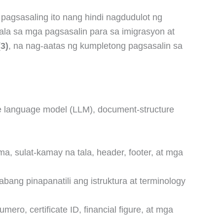
pagsasaling ito nang hindi nagdudulot ng
la sa mga pagsasalin para sa imigrasyon at
3)
, na nag-aatas ng kumpletong pagsasalin sa
e language model (LLM), document-structure
a, sulat-kamay na tala, header, footer, at mga
g pinapanatili ang istruktura at terminology
ro, certificate ID, financial figure, at mga