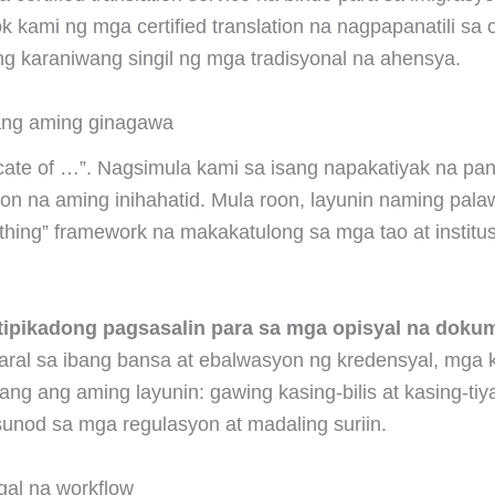
kami ng mga certified translation na nagpapanatili sa o
ng karaniwang singil ng mga tradisyonal na ahensya.
 ang aming ginagawa
icate of …”. Nagsimula kami sa isang napakatiyak na pa
ation na aming inihahatid. Mula roon, layunin naming pal
rything” framework na makakatulong sa mga tao at insti
tipikadong pagsasalin para sa mga opisyal na doku
ral sa ibang bansa at ebalwasyon ng kredensyal, mga 
g ang aming layunin: gawing kasing-bilis at kasing-ti
unod sa mga regulasyon at madaling suriin.
gal na workflow