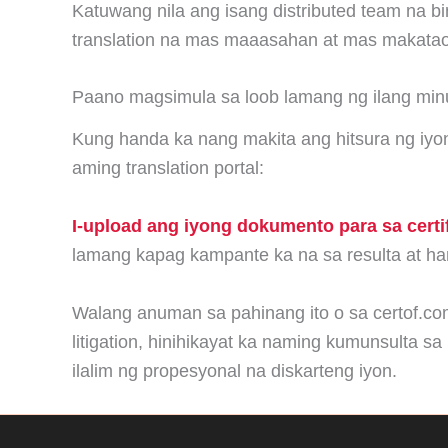
Katuwang nila ang isang distributed team na b
translation na mas maaasahan at mas makatao
Paano magsimula sa loob lamang ng ilang min
Kung handa ka nang makita ang hitsura ng iyon
aming translation portal:
I-upload ang iyong dokumento para sa certif
lamang kapag kampante ka na sa resulta at han
Walang anuman sa pahinang ito o sa certof.com
litigation, hinihikayat ka naming kumunsulta s
ilalim ng propesyonal na diskarteng iyon.