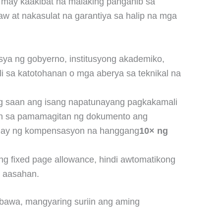
 may kaakibat na malaking panganib sa
 at nakasulat na garantiya sa halip na mga
sya ng gobyerno, institusyong akademiko,
li sa katotohanan o mga aberya sa teknikal na
g saan ang isang napatunayang pagkakamali
yan sa pamamagitan ng dokumento ang
bigay ng kompensasyon na hanggang
10× ng
 fixed page allowance, hindi awtomatikong
g aasahan.
mbawa, mangyaring suriin ang aming