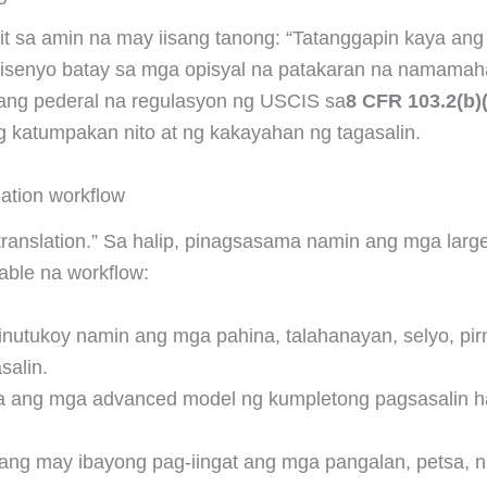
 sa amin na may iisang tanong: “Tatanggapin kaya ang 
isenyo batay sa mga opisyal na patakaran na namamaha
ang pederal na regulasyon ng USCIS sa
8 CFR 103.2(b)(
g katumpakan nito at ng kakayahan ng tagasalin.
ation workflow
ranslation.” Sa halip, pinagsasama namin ang mga larg
able na workflow:
inutukoy namin ang mga pahina, talahanayan, selyo, pirm
salin.
ang mga advanced model ng kumpletong pagsasalin haban
ang may ibayong pag-iingat ang mga pangalan, petsa, nume