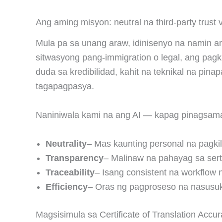
Ang aming misyon: neutral na third-party trust v
Mula pa sa unang araw, idinisenyo na namin a
sitwasyong pang-immigration o legal, ang pag
duda sa kredibilidad, kahit na teknikal na pin
tagapagpasya.
Naniniwala kami na ang AI — kapag pinagsam
Neutrality
– Mas kaunting personal na pagkili
Transparency
– Malinaw na pahayag sa serti
Traceability
– Isang consistent na workflo
Efficiency
– Oras ng pagproseso na nasusuka
Magsisimula sa Certificate of Translation Acc