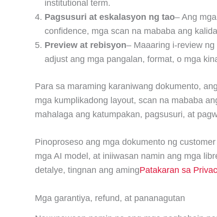
institutional term.
Pagsusuri at eskalasyon ng tao
– Ang mga 
confidence, mga scan na mababa ang kalidad,
Preview at rebisyon
– Maaaring i-review ng
adjust ang mga pangalan, format, o mga kin
Para sa maraming karaniwang dokumento, ang 
mga kumplikadong layout, scan na mababa ang 
mahalaga ang katumpakan, pagsusuri, at pagwa
Pinoproseso ang mga dokumento ng customer s
mga AI model, at iniiwasan namin ang mga libr
detalye, tingnan ang aming
Patakaran sa Priva
Mga garantiya, refund, at pananagutan