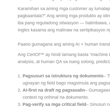
Karamihan sa aming mga customer ay lumalapit
pagkaantala?” Ang aming mga produkto ay idin
iba pang reguladong sitwasyon — halimbawa, 
Ingles kasama ang malinaw na sertipikasyon n
Paano gumagana ang aming AI + human transl
Ang CertOf™ ay hindi lamang basta “machine t
analysis, at human QA sa isang solong, predict
Pagsusuri sa istruktura ng dokumento
– T
ugnayan ng field bago magsimula ang pagsa
AI-first na draft ng pagsasalin
– Gumagawa 
context ng orihinal na dokumento.
Pag-verify sa mga critical field
– Sinusuri n