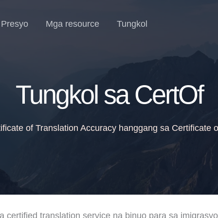
Presyo
Mga resource
Tungkol
Tungkol sa CertOf
ificate of Translation Accuracy hanggang sa Certificate o
na certified translation service na binuo para sa imigras