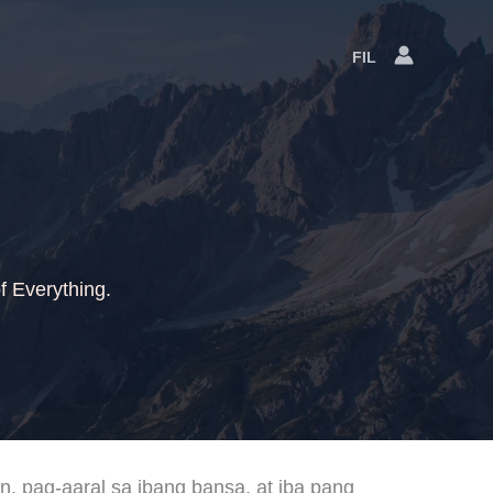
FIL
Language
Switcher
f Everything.
yon, pag-aaral sa ibang bansa, at iba pang