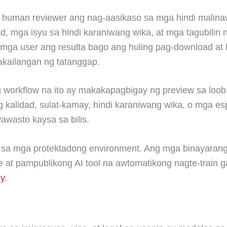
human reviewer ang nag-aasikaso sa mga hindi malina
 mga isyu sa hindi karaniwang wika, at mga tagubilin n
 mga user ang resulta bago ang huling pag-download at
akailangan ng tatanggap.
workflow na ito ay makakapagbigay ng preview sa loob
kalidad, sulat-kamay, hindi karaniwang wika, o mga es
wasto kaysa sa bilis.
a mga protektadong environment. Ang mga binayarang d
e at pampublikong AI tool na awtomatikong nagte-train 
cy
.