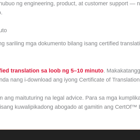
inubuo ng engineering, product, at customer support — n
.
uto
g sariling mga dokumento bilang isang certified transla
ied translation sa loob ng 5–10 minuto
. Makakatang
da nang i-download ang iyong Certificate of Translation
 ang maituturing na legal advice. Para sa mga kumplikad
a isang kuwalipikadong abogado at gamitin ang CertOf™ b