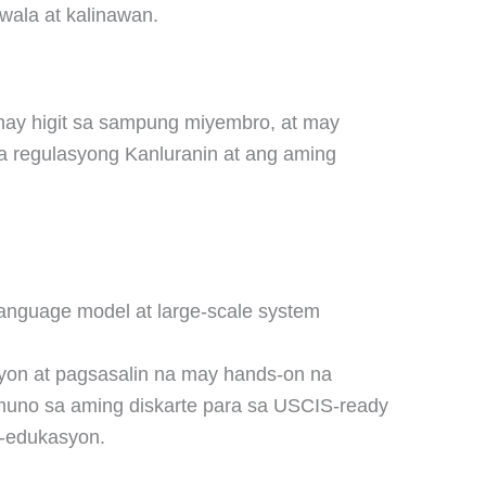
wala at kalinawan.
may higit sa sampung miyembro, at may
a regulasyong Kanluranin at ang aming
language model at large-scale system
asyon at pagsasalin na may hands-on na
mumuno sa aming diskarte para sa USCIS-ready
g-edukasyon.