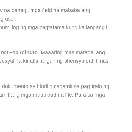
w na bahagi, mga field na mababa ang
g user.
 humiling ng mga pagtatama kung kailangang i-
 ng
5–10 minuto
. Maaaring mas matagal ang
pesyal na kinakailangan ng ahensya dahil mas
okumento ay hindi ginagamit sa pag-train ng
gamit ang mga na-upload na file. Para sa mga