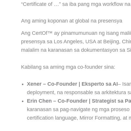
“Certificate of …” sa iba pang mga workflow 
Ang aming koponan at global na presensya
Ang CertOf™ ay pinamumunuan ng isang maliit
presensya sa Los Angeles, USA at Beijing, Ch
malalim na karanasan sa dokumentasyon sa Si
Kabilang sa aming mga co-founder sina:
Xener – Co-Founder | Eksperto sa AI
– Isa
deployment, na responsable sa arkitektura sa 
Erin Chen – Co-Founder | Strategist sa P
karanasan sa pag-navigate ng mga proseso s
certification language, Mirror Formatting, 