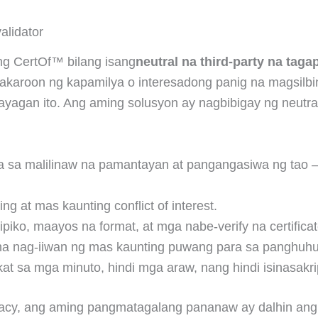
alidator
ng CertOf™ bilang isang
neutral na third-party na tag
kakaroon ng kapamilya o interesadong panig na magsilb
apayagan ito. Ang aming solusyon ay nagbibigay ng neutr
a sa malilinaw na pamantayan at pangangasiwa ng tao
ng at mas kaunting conflict of interest.
piko, maayos na format, at mga nabe-verify na certificat
w na nag-iiwan ng mas kaunting puwang para sa panghu
t sa mga minuto, hindi mga araw, nang hindi isinasakri
uracy, ang aming pangmatagalang pananaw ay dalhin ang 