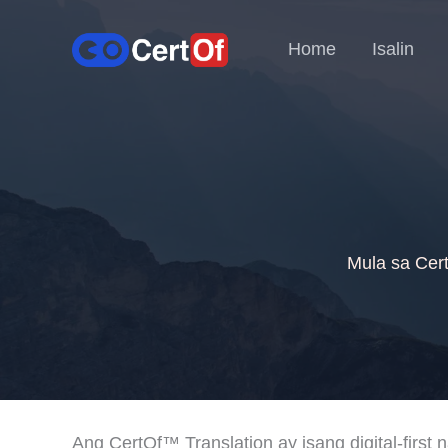
Home
Isalin
Mula sa Cert
Ang CertOf™ Translation ay isang digital-first 