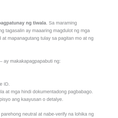
apagpatunay ng tiwala
. Sa maraming
ing tagasalin ay maaaring magdulot ng mga
al at mapanagutang tulay sa pagitan mo at ng
 — ay makakapagpapabuti ng:
e ID.
hula at mga hindi dokumentadong pagbabago.
pisyo ang kaayusan o detalye.
parehong neutral at nabe-verify na lohika ng