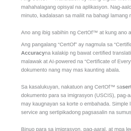
mahahalagang opisyal na aplikasyon. Nag-aalok 
minuto, kadalasan sa maliit na bahagi lamang 
Ano ang ibig sabihin ng CertOf™ at kung ano
Ang pangalang “CertOf” ay nagmula sa “Certif
Accuracy
na kalakip ng bawat certified transl
malawak at AI-powered na “Certificate of Eve
dokumento nang may mas kaunting abala.
Sa kasalukuyan, nakatuon ang CertOf™ sa
ser
dokumento para sa imigrasyon (USCIS), pag-aa
may kaugnayan sa korte o embahada. Simple lan
service ang sertipikadong pagsasalin na sumus
Binuo para sa imigrasyon, pag-aaral, at mga le