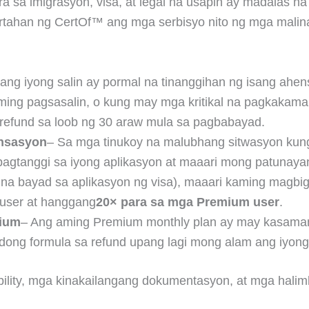
sa imigrasyon, visa, at legal na usapin ay madalas na
tahan ng CertOf™ ang mga serbisyo nito ng mga malinaw
ang iyong salin ay pormal na tinanggihan ng isang ahen
 aming pagsasalin, o kung may mga kritikal na pagkakama
 refund sa loob ng 30 araw mula sa pagbabayad.
ensasyon
– Sa mga tinukoy na malubhang sitwasyon kun
g pagtanggi sa iyong aplikasyon at maaari mong patuna
g na bayad sa aplikasyon ng visa), maaari kaming mag
 user at hanggang
20× para sa mga Premium user
.
mium
– Ang aming Premium monthly plan ay may kasamang
ong formula sa refund upang lagi mong alam ang iyon
ibility, mga kinakailangang dokumentasyon, at mga hali