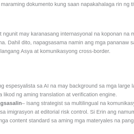
na maraming dokumento kung saan napakahalaga rin ng ti
 ngunit may karanasang internasyonal na koponan na 
ina. Dahil dito, napagsasama namin ang mga pananaw s
langang Asya at komunikasyong cross-border.
ng espesyalista sa AI na may background sa mga large 
likod ng aming translation at verification engine.
agsasalin
– Isang strategist sa multilingual na komunik
a imigrasyon at editorial risk control. Si Erin ang na
at mga content standard sa aming mga materyales na pan