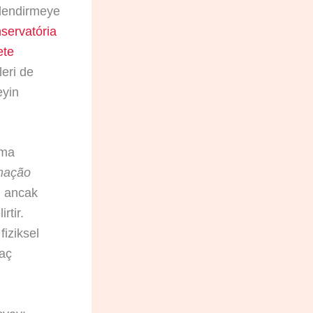
nlendirmeye
servatória
ete
leri de
eyin
ama
mação
; ancak
rtir.
 fiziksel
yaç