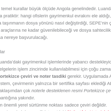
temel kurallar büyük ölçüde Angola genelindedir. Luand
a pratiktir: hangi ofislerin gayrimenkul evrakını ele aldığı,
a taşınmanın dosya yönünü nasıl değiştirdiği, SEPE’nin ç
araçlarına ne kadar güvenilebileceği ve dosya sahtecilik 
sa nereye başvurulacağı.
lar
uanda’daki gayrimenkul işlemlerinde yabancı destekleyic
elgelerin işlem zincirinde kullanılabilmesi için çoğu zam
ortekizce çeviri ve noter tasdiki
gerekir. Uygulamada A
istem, çevirmenin yalnızca bir sertifika sayfası eklediği A
aklaşımdan çok
noterle desteklenen resmi Portekizce çev
antığına yakındır.
n önemli yerel sürtünme noktası sadece çeviri değildir.