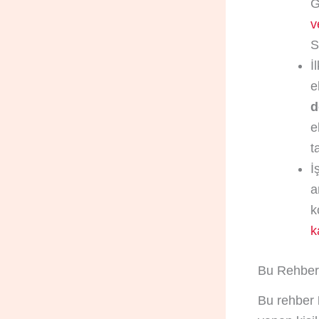
G
v
S
İ
e
d
e
t
İ
a
k
k
Bu Rehber 
Bu rehber