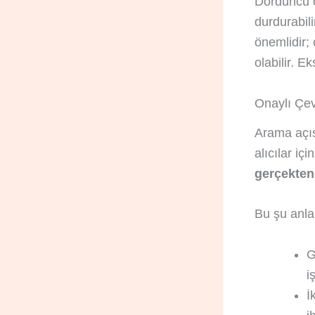
Dördüncü o
durdurabil
önemlidir; 
olabilir. E
Onaylı Çev
Arama açısı
alıcılar iç
gerçekten 
Bu şu anla
G
i
İ