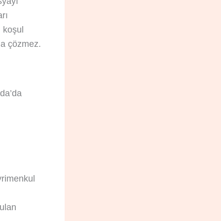
syayı
rı
n koşul
şına çözmez.
nda’da
ayrimenkul
yulan