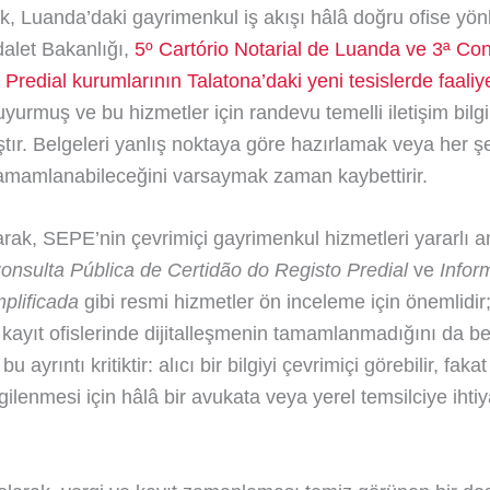
rak, Luanda’daki gayrimenkul iş akışı hâlâ doğru ofise yö
dalet Bakanlığı,
5º Cartório Notarial de Luanda ve 3ª Con
Predial kurumlarının Talatona’daki yeni tesislerde faaliy
yurmuş ve bu hizmetler için randevu temelli iletişim bilgi
tır. Belgeleri yanlış noktaya göre hazırlamak veya her ş
tamamlanabileceğini varsaymak zaman kaybettirir.
rak, SEPE’nin çevrimiçi gayrimenkul hizmetleri yararlı 
onsulta Pública de Certidão do Registo Predial
ve
Infor
mplificada
gibi resmi hizmetler ön inceleme için önemlidir
ayıt ofislerinde dijitalleşmenin tamamlanmadığını da beli
 ayrıntı kritiktir: alıcı bir bilgiyi çevrimiçi görebilir, fakat
gilenmesi için hâlâ bir avukata veya yerel temsilciye ihti