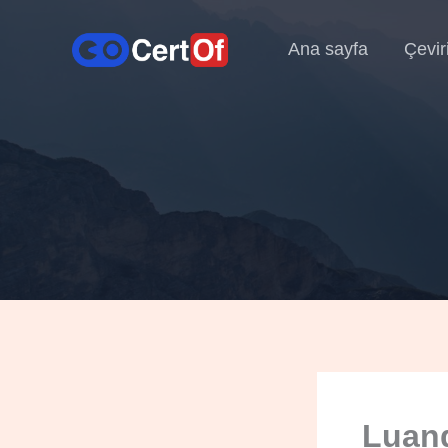
Ana sayfa
Çevir
Luand