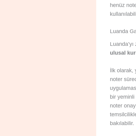
henüz noter
kullanılabi
Luanda Ga
Luanda’yı z
ulusal kur
İlk olarak
noter sürec
uygulaması
bir yeminl
noter onay
temsilcili
bakılabilir.