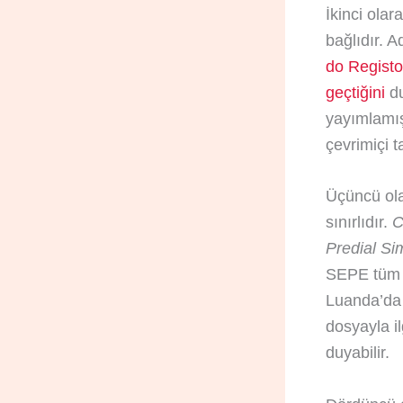
İkinci ola
bağlıdır. A
do Registo 
geçtiğini
du
yayımlamış
çevrimiçi 
Üçüncü ola
sınırlıdır.
C
Predial Si
SEPE tüm k
Luanda’da bu
dosyayla il
duyabilir.