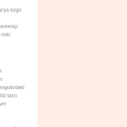
a’ya özgü
evrimiçi
riski
i
an
ngola’daki
BD tarzı
iri