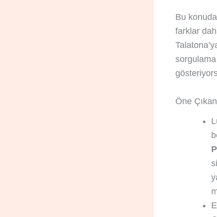
Bu konuda 
farklar dah
Talatona’y
sorgulama 
gösteriyor
Öne Çıkan
L
b
P
s
y
m
E