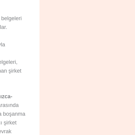
 belgeleri
lar.
yla
lgeleri,
nan şirket
ızca-
 arasında
eya boşanma
 şirket
 evrak