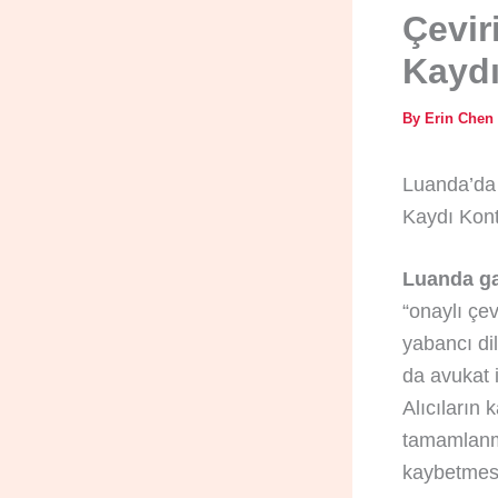
Çevir
Kaydı
By
Erin Chen
Luanda’da 
Kaydı Kontr
Luanda ga
“onaylı çev
yabancı dil
da avukat i
Alıcıların
tamamlanma
kaybetmesi