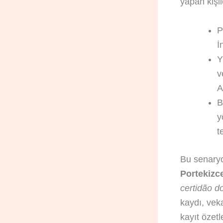
yapan kişil
P
İ
Y
v
A
B
y
t
Bu senaryod
Portekizc
certidão do
kaydı, vek
kayıt özetl