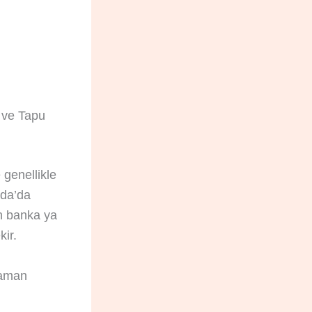
r ve Tapu
 genellikle
nda’da
en banka ya
kir.
zaman