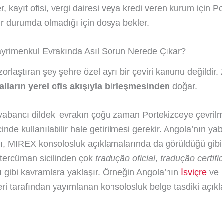
, kayıt ofisi, vergi dairesi veya kredi veren kurum için P
lir durumda olmadığı için dosya bekler.
yrimenkul Evrakında Asıl Sorun Nerede Çıkar?
orlaştıran şey şehre özel ayrı bir çeviri kanunu değildir. 
alların yerel ofis akışıyla birleşmesinden
doğar.
, yabancı dildeki evrakın çoğu zaman Portekizceye çevril
inde kullanılabilir hale getirilmesi gerekir. Angola’nın y
, MIREX konsolosluk açıklamalarında da görüldüğü gibi
i tercüman sicilinden çok
tradução oficial
,
tradução certif
ı gibi kavramlara yaklaşır. Örneğin Angola’nın
İsviçre
ve
kleri tarafından yayımlanan konsolosluk belge tasdiki açık