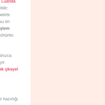
de Luanda
ilir;
irtir.
usu ön
işlem
ühürler,
alnızca
yıt
ik şikayet
 hazırlığı