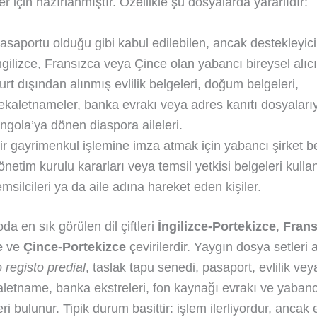
er için hazırlanmıştır. Özellikle şu dosyalarda yararlıdır:
asaportu olduğu gibi kabul edilebilen, ancak destekleyici
ngilizce, Fransızca veya Çince olan yabancı bireysel alıcı
urt dışından alınmış evlilik belgeleri, doğum belgeleri,
ekaletnameler, banka evrakı veya adres kanıtı dosyaları
ngola’ya dönen diaspora aileleri.
ir gayrimenkul işlemine imza atmak için yabancı şirket be
önetim kurulu kararları veya temsil yetkisi belgeleri kulla
emsilcileri ya da aile adına hareket eden kişiler.
a en sık görülen dil çiftleri
İngilizce-Portekizce
,
Frans
e
ve
Çince-Portekizce
çevirilerdir. Yaygın dosya setleri
 registo predial
, taslak tapu senedi, pasaport, evlilik v
aletname, banka ekstreleri, fon kaynağı evrakı ve yabancı
eri bulunur. Tipik durum basittir: işlem ilerliyordur, ancak