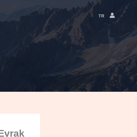
TR
Language
Switcher
Evrak