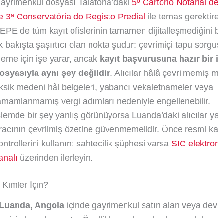
ayrimenkul dosyası Talatona’daki
5º Cartório Notarial 
e 3ª Conservatória do Registo Predial
ile temas gerektireb
EPE de tüm kayıt ofislerinin tamamen dijitalleşmediğini bel
lk bakışta şaşırtıcı olan nokta şudur: çevrimiçi tapu sorg
leme için işe yarar, ancak
kayıt başvurusuna hazır bir 
osyasıyla aynı şey değildir
. Alıcılar hâlâ çevrilmemiş m
ksik medeni hâl belgeleri, yabancı vekaletnameler veya
amamlanmamış vergi adımları nedeniyle engellenebilir.
şlemde bir şey yanlış görünüyorsa Luanda’daki alıcılar y
racının çevrilmiş özetine güvenmemelidir. Önce resmi ka
ontrollerini kullanın; sahtecilik şüphesi varsa
SIC elektron
analı
üzerinden ilerleyin.
Kimler İçin?
Luanda, Angola
içinde gayrimenkul satın alan veya devir