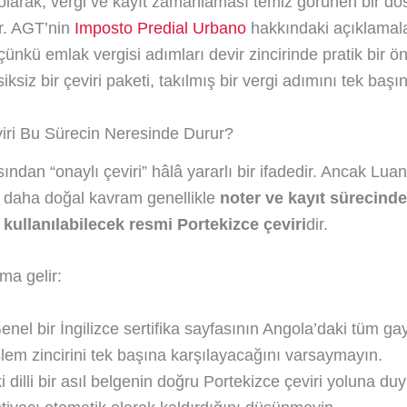
larak, vergi ve kayıt zamanlaması temiz görünen bir do
ir. AGT’nin
Imposto Predial Urbano
hakkındaki açıklamala
çünkü emlak vergisi adımları devir zincirinde pratik bir ö
ksiksiz bir çeviri paketi, takılmış bir vergi adımını tek ba
iri Bu Sürecin Neresinde Durur?
ndan “onaylı çeviri” hâlâ yararlı bir ifadedir. Ancak Lua
in daha doğal kavram genellikle
noter ve kayıt sürecinde
kullanılabilecek resmi Portekizce çeviri
dir.
ma gelir:
enel bir İngilizce sertifika sayfasının Angola’daki tüm g
şlem zincirini tek başına karşılayacağını varsaymayın.
ki dilli bir asıl belgenin doğru Portekizce çeviri yoluna du