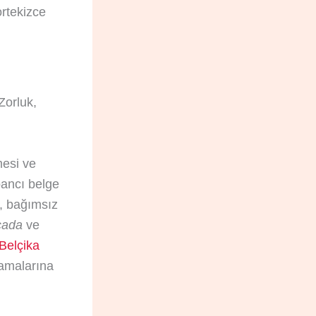
ortekizce
Zorluk,
mesi ve
abancı belge
, bağımsız
icada
ve
Belçika
lamalarına