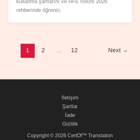
kullanma şartlarını ve RFE riskini 2026
rehberinde öğrenin.
1
2
…
12
Next
→
İletişim
Şartlar
İade
Gizlilik
Copyright © 2026 CertOf™ Translation