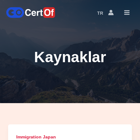
TR
Language
Switcher
Kaynaklar
Immigration Japan