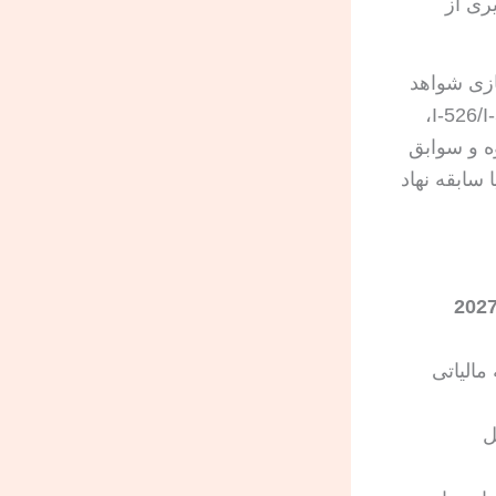
 و پیشگیری از
ازی شواهد
دانست، نه فقط ترجمه متن از یک زبان به زبان دیگر. در پرونده‌های I-526/I-526E،
ه و سوابق
 سابقه نهاد
بقه مالیاتی
ل