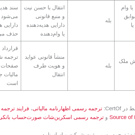
یا وام
انتقال با حسن نیت
سند هدیه
وابق
و منبع قانونی
می‌شود ا
بله
یا
دارایی هدیه‌دهنده
دارایی هد
یا وام‌دهنده
حذف می
قرارداد
منشأ قانونی عواید
ترجمه شد
ش ملک
بله
و هویت طرف
صفحات م
انتقال
مالیات جا
است
CertOf:
ترجمه رسمی اظهارنامه مالیاتی
،
فرایند ترجمه 
و
ترجمه رسمی اسکرین‌شات صورت‌حساب بانکی
: ترجمه رسمی ثبت شرکت و اساسنامه