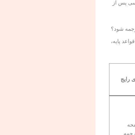
سی پس از
واعد پایه،
 رایج
حه
رجمه