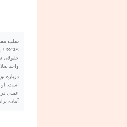
سلب مسئ
IS
حقوقی نی
واجد صلا
درباره نو
است. او ب
عملی در 
آماده برای USCIS را طوری آماده کنند که تأخیرهای قابل پیشگی