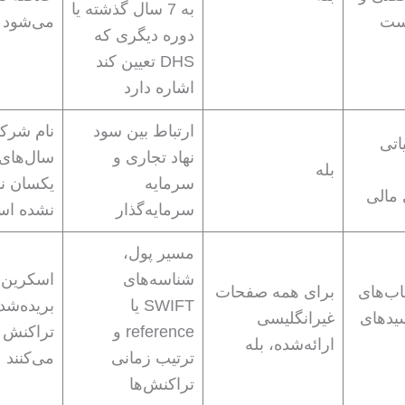
به 7 سال گذشته یا
ست
می‌شود
دوره دیگری که
DHS تعیین کند
اشاره دارد
ارتباط بین سود
نام شرک
اتی
نهاد تجاری و
سال‌های
بله
سرمایه
یکسان ن
مالی
سرمایه‌گذار
نشده ا
مسیر پول،
شناسه‌های
اسکرین‌
ب‌های
برای همه صفحات
SWIFT یا
بریده‌شد
یدهای
غیرانگلیسی
reference و
تراکنش ر
ارائه‌شده، بله
ترتیب زمانی
می‌کنند
تراکنش‌ها