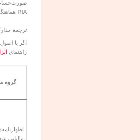
صورت‌حساب ب
RIA هماهنگ نیستند.
ترجمه مدارک Source of Funds یا منبع سرمایه: چه چیزهایی باید کا
اگر با اصول 
راهنمای
الزا
گروه م
اظهارنامه‌
مالیاتی ش