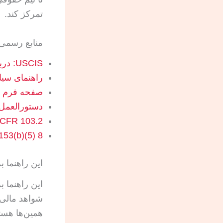
تمرکز کند.
منابع رسمی 
USCIS: درباره طبقه‌بندی ویزای EB-5
راهنمای سیاست USCIS، جلد 6، 
صفحه فرم I-526E در USCIS
دستورالعمل فرم I-526E از
eCFR 8 CFR 103.2 درباره تر
8 U.S.C. 1153(b)(5)، شامل قواعد حفاظتی بند (S)
این راهنما 
شواهد مالی 
همین‌ها هست