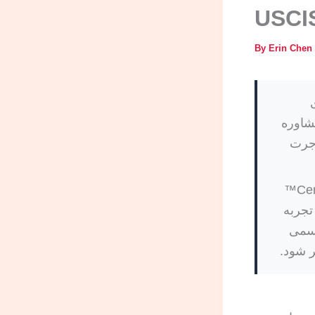
By
Erin Chen
مشاوره
اجرت
هم‌بنیان‌گذار و استراتژیست ترجمه در CertOf™
تجربه
رسمی