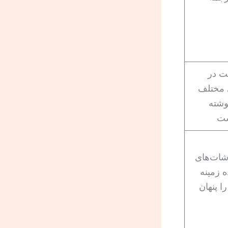
ت در
 مختلف
وشته
ست
شات‌های
ه زمینه
ا پنهان