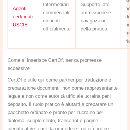
se
Intermediari
Supporto lato
Agenti
ne
commerciali
ammissione e
certificati
d
elencati
navigazione
USCIE
no
ufficialmente
della pratica
me
r
Come si inserisce CertOf, senza promesse
eccessive
CertOf è utile qui come partner per traduzione e
preparazione documenti, non come rappresentante
legale e non come autorità ufficiale ucraina per il
deposito. Il ruolo pratico è aiutarti a preparare un
pacchetto ordinato e pronto per l’ucraino per
diploma, supplemento, transcript e pagine
identificative, così da procedere con più ordine