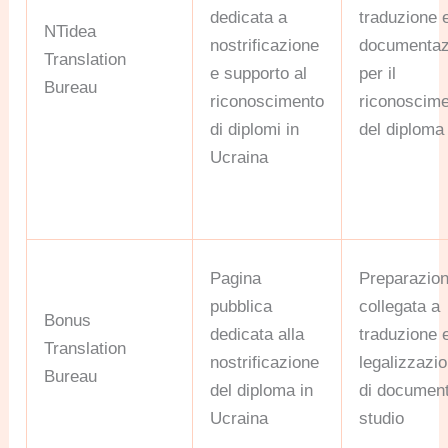
dedicata a
traduzione 
NTidea
nostrificazione
documentaz
Translation
e supporto al
per il
Bureau
riconoscimento
riconoscim
di diplomi in
del diploma
Ucraina
Pagina
Preparazio
pubblica
collegata a
Bonus
dedicata alla
traduzione 
Translation
nostrificazione
legalizzazi
Bureau
del diploma in
di document
Ucraina
studio