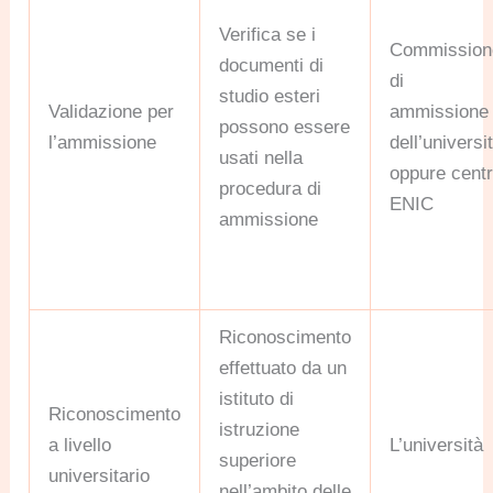
Verifica se i
Commission
documenti di
di
studio esteri
Validazione per
ammissione
possono essere
l’ammissione
dell’universi
usati nella
oppure cent
procedura di
ENIC
ammissione
Riconoscimento
effettuato da un
istituto di
Riconoscimento
istruzione
a livello
L’università
superiore
universitario
nell’ambito delle