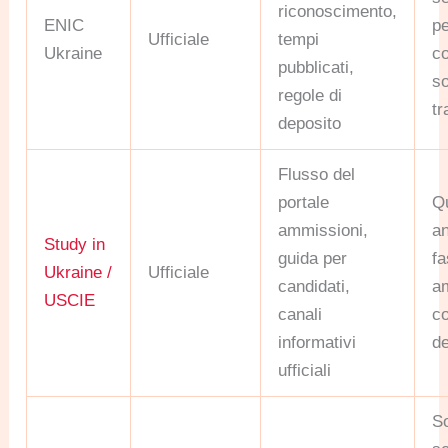
riconoscimento,
ENIC
p
Ufficiale
tempi
Ukraine
co
pubblicati,
so
regole di
tr
deposito
Flusso del
portale
Q
ammissioni,
an
Study in
guida per
fa
Ukraine /
Ufficiale
candidati,
a
USCIE
canali
co
informativi
de
ufficiali
So