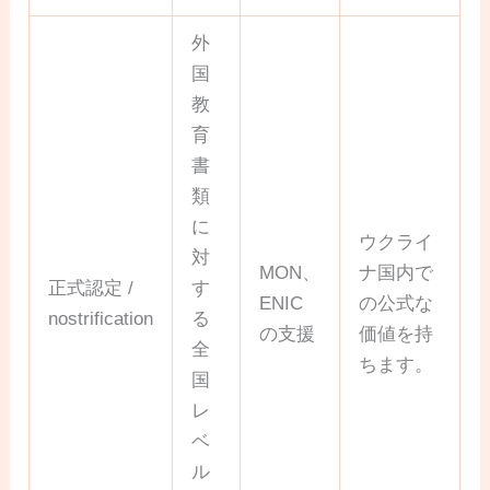
外
国
教
育
書
類
に
ウクライ
対
MON、
ナ国内で
正式認定 /
す
ENIC
の公式な
nostrification
る
の支援
価値を持
全
ちます。
国
レ
ベ
ル