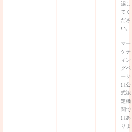
認し
てく
ださ
い。
マー
ケテ
ィン
グペ
ージ
は公
式認
定機
関で
はあ
りま