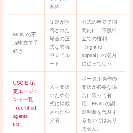
案内
認定が拒
公式の申立て期
否された
間内に、不服申
MON の不
場合の正
立ての権利
服申立て手
式な異議
（right to
続き
申立てル
appeal）の案内
ート
に従って使う
ポータル操作の
USCIE 認
入学支援
支援が必要な場
定エージェ
のため公
合に限って有
ント一覧
式に掲載
用。ENIC の認
（certified
された仲
定判断を代替す
agents
介者
るものではあり
list）
ません。