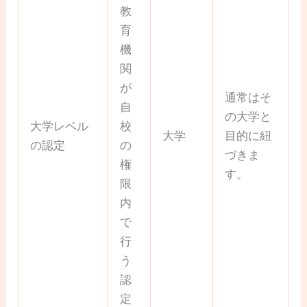
教
育
機
関
が
通常はそ
自
の大学と
大学レベル
校
大学
目的に紐
の認定
の
づきま
権
す。
限
内
で
行
う
認
定