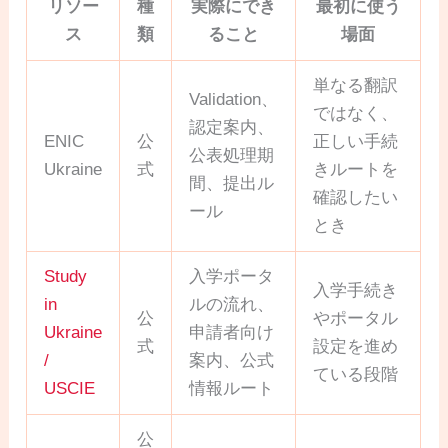
リソー
種
実際にでき
最初に使う
ス
類
ること
場面
単なる翻訳
Validation、
ではなく、
認定案内、
ENIC
公
正しい手続
公表処理期
Ukraine
式
きルートを
間、提出ル
確認したい
ール
とき
Study
入学ポータ
入学手続き
in
ルの流れ、
公
やポータル
Ukraine
申請者向け
式
設定を進め
/
案内、公式
ている段階
USCIE
情報ルート
公