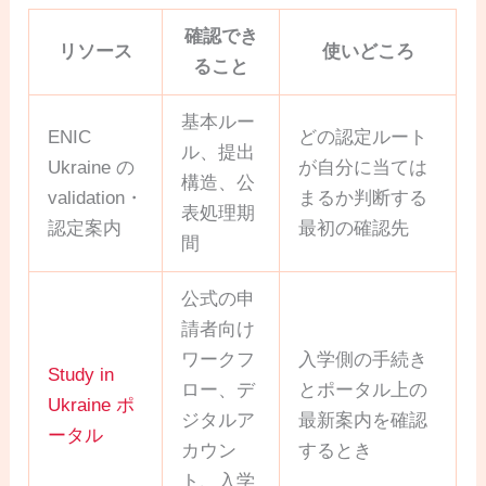
確認でき
リソース
使いどころ
ること
基本ルー
ENIC
どの認定ルート
ル、提出
Ukraine の
が自分に当ては
構造、公
validation・
まるか判断する
表処理期
認定案内
最初の確認先
間
公式の申
請者向け
ワークフ
入学側の手続き
Study in
ロー、デ
とポータル上の
Ukraine ポ
ジタルア
最新案内を確認
ータル
カウン
するとき
ト、入学