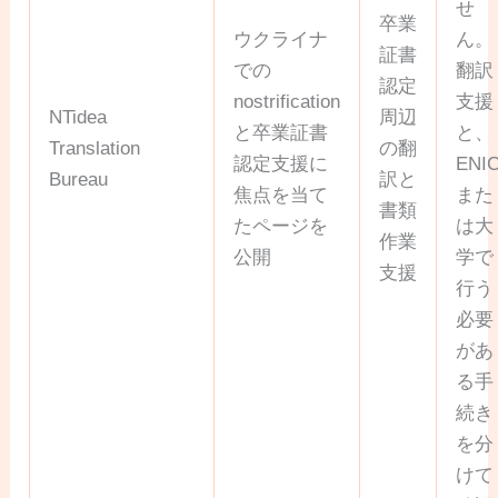
せ
卒業
ウクライナ
ん。
証書
での
翻訳
認定
nostrification
支援
NTidea
周辺
と卒業証書
と、
Translation
の翻
認定支援に
ENI
Bureau
訳と
焦点を当て
また
書類
たページを
は大
作業
公開
学で
支援
行う
必要
があ
る手
続き
を分
けて