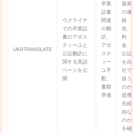
卒業
最新
証書
の連
ウクライナ
関連
絡
での卒業証
の翻
先、
書のアポス
訳、
料
ティーユと
アポ
金、
UKRTRANSLATE
公証翻訳に
ステ
公証
関する英語
ィー
を自
ページを公
ユ手
社で
開
配、
扱う
書類
のか
準備
提携
先経
由な
のか
を確