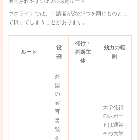
混同されやすい3つの認定ルート
ウクライナでは、申請者が次の3つを同じものとし
て扱ってしまうことがあります。
発行・
役
効力の範
ルート
判断主
割
囲
体
外
国
の
教
大学発行
育
のレポー
書
トは通常
類
その大学
を