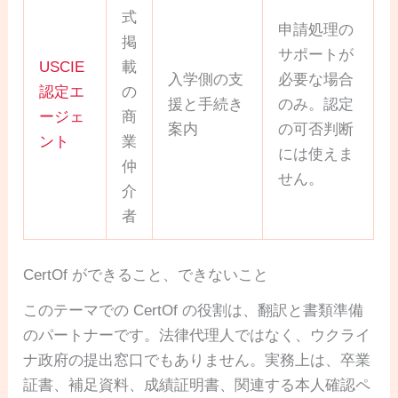
式
申請処理の
掲
サポートが
USCIE
載
入学側の支
必要な場合
認定エ
の
援と手続き
のみ。認定
ージェ
商
案内
の可否判断
ント
業
には使えま
仲
せん。
介
者
CertOf ができること、できないこと
このテーマでの CertOf の役割は、翻訳と書類準備
のパートナーです。法律代理人ではなく、ウクライ
ナ政府の提出窓口でもありません。実務上は、卒業
証書、補足資料、成績証明書、関連する本人確認ペ