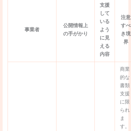
支援
して
注意
いる
公開情報上
すべ
事業者
よう
の手がかり
き境
に見
界
える
内容
商業
的な
書類
支援
に限
られ
ま
す。