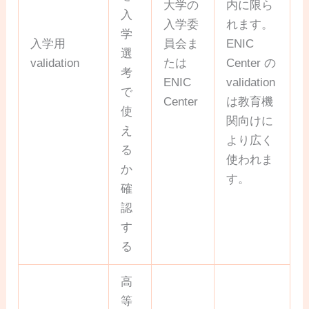
大学の
内に限ら
入
入学委
れます。
学
入学用
員会ま
ENIC
選
validation
たは
Center の
考
ENIC
validation
で
Center
は教育機
使
関向けに
え
より広く
る
使われま
か
す。
確
認
す
る
高
等