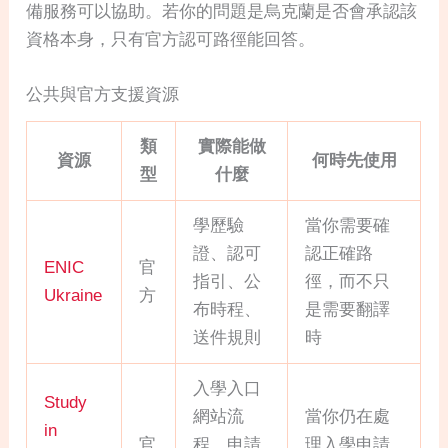
備服務可以協助。若你的問題是烏克蘭是否會承認該
資格本身，只有官方認可路徑能回答。
公共與官方支援資源
類
實際能做
資源
何時先使用
型
什麼
學歷驗
當你需要確
證、認可
認正確路
ENIC
官
指引、公
徑，而不只
Ukraine
方
布時程、
是需要翻譯
送件規則
時
入學入口
Study
網站流
當你仍在處
in
官
程、申請
理入學申請