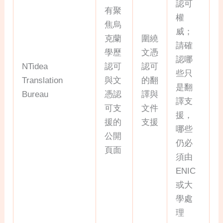
認可
有聚
權
焦烏
威；
克蘭
圍繞
請確
學歷
文憑
認哪
NTidea
認可
認可
些只
Translation
與文
的翻
是翻
Bureau
憑認
譯與
譯支
可支
文件
援，
援的
支援
哪些
公開
仍必
頁面
須由
ENIC
或大
學處
理