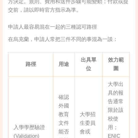
方決定。規則、費用和送件步驟可能變動；付款或提
交前，請以即時官方指示為準。
申請人最容易混在一起的三種認可路徑
在烏克蘭，申請人常把三件不同的事混為一談：
出具單
效力範
路徑
用途
位
圍
大學出
具的報
確認
告通常
外國
限於該
教育
大學招
校使
文件
生委員
入學學歷驗證
用；
能否
會或
(Validation)
ENIC