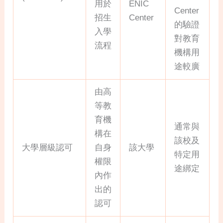
用於
ENIC
Center
招生
Center
的驗證
入學
對教育
流程
機構用
途較廣
由高
等教
育機
通常與
構在
該校及
大學層級認可
自身
該大學
特定用
權限
途綁定
內作
出的
認可