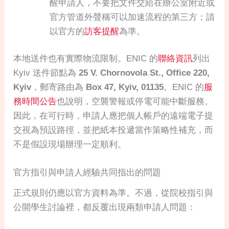
醒申請人，不要把文件交給在辦公室附近或
官方管道外聲稱可以加速流程的第三方；請
以官方的
訪客提醒
為準。
本地送件也有實際物流限制。ENIC 的
聯絡資訊
列出
Kyiv 送件節點為
25 V. Chornovola St., Office 220,
Kyiv
，郵寄路由為
Box 47, Kyiv, 01135
。ENIC 的
服
務時間公告
也說明，空襲警報或停電可能中斷服務。
因此，在可行時，申請人應把個人帳戶的遠端電子提
交視為預設路徑，並把紙本投遞當作策略性補充，而
不是假設現場辦理一定順利。
官方指引與申請人經驗共同指出的問題
正式規則仍應以官方資料為準。不過，從院校指引與
公開學生討論裡，都反覆出現兩類申請人問題：