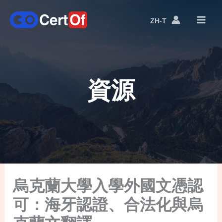
ZH-T
語
言
切
換
資源
烏克蘭大學入學外國文憑認
可：海牙認證、合法化與烏