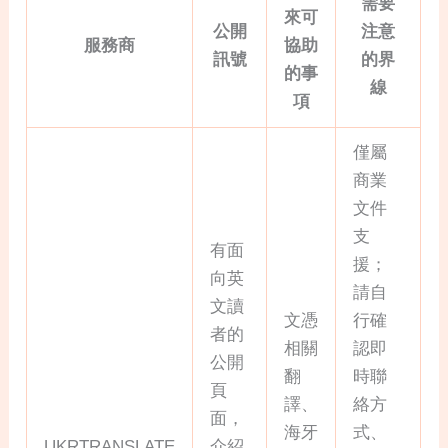
需要
來可
公開
注意
服務商
協助
訊號
的界
的事
線
項
僅屬
商業
文件
支
有面
援；
向英
請自
文讀
文憑
行確
者的
相關
認即
公開
翻
時聯
頁
譯、
絡方
面，
海牙
式、
UKRTRANSLATE
介紹