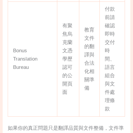
付款
前請
有聚
確認
教育
焦烏
即時
文件
克蘭
交付
的翻
Bonus
文憑
時
譯與
Translation
學歷
間、
合法
Bureau
認可
語言
化相
的公
組合
關準
開頁
與文
備
面
件處
理條
款
如果你的真正問題只是翻譯品質與文件整備，文件準