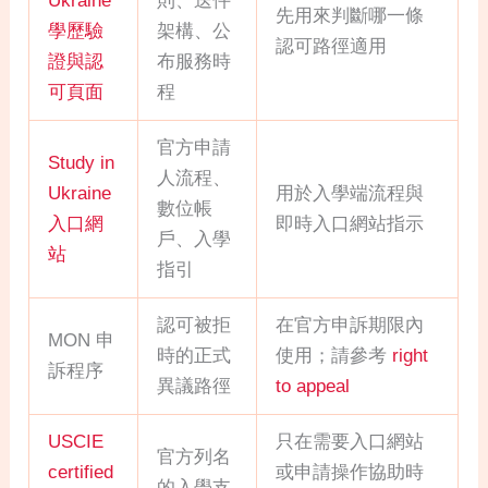
Ukraine
則、送件
先用來判斷哪一條
學歷驗
架構、公
認可路徑適用
證與認
布服務時
可頁面
程
官方申請
Study in
人流程、
Ukraine
用於入學端流程與
數位帳
入口網
即時入口網站指示
戶、入學
站
指引
認可被拒
在官方申訴期限內
MON 申
時的正式
使用；請參考
right
訴程序
異議路徑
to appeal
USCIE
只在需要入口網站
官方列名
certified
或申請操作協助時
的入學支