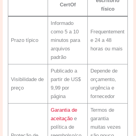
escritório
CertOf
físico
Informado
como 5 a 10
Frequentement
Prazo típico
minutos para
e 24 a 48
arquivos
horas ou mais
padrão
Publicado a
Depende de
Visibilidade de
partir de US$
orçamento,
preço
9,99 por
urgência e
página
fornecedor
Garantia de
Termos de
aceitação
e
garantia
política de
muitas vezes
Proteção de
reembolso/co
são pouco