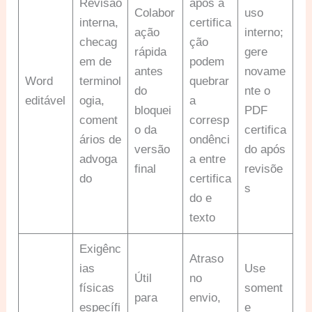
Revisão
após a
Colabor
uso
interna,
certifica
ação
interno;
checag
ção
rápida
gere
em de
podem
antes
novame
Word
terminol
quebrar
do
nte o
editável
ogia,
a
bloquei
PDF
coment
corresp
o da
certifica
ários de
ondênci
versão
do após
advoga
a entre
final
revisõe
do
certifica
s
do e
texto
Exigênc
Atraso
ias
Use
Útil
no
físicas
soment
para
envio,
específi
e