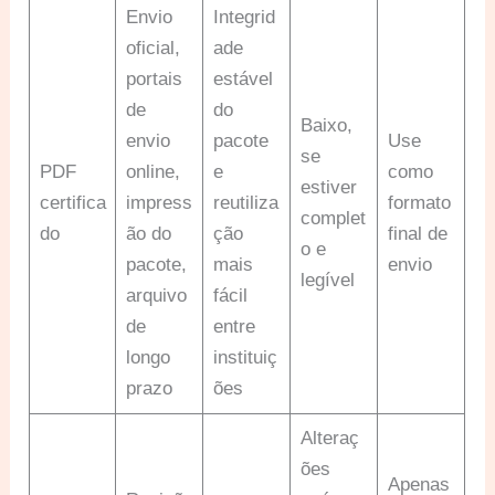
Envio
Integrid
oficial,
ade
portais
estável
de
do
Baixo,
envio
pacote
Use
se
PDF
online,
e
como
estiver
certifica
impress
reutiliza
formato
complet
do
ão do
ção
final de
o e
pacote,
mais
envio
legível
arquivo
fácil
de
entre
longo
instituiç
prazo
ões
Alteraç
ões
Apenas