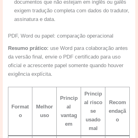
documentos que não estejam em inglês ou galês
exigem tradução completa com dados do tradutor,
assinatura e data.
PDF, Word ou papel: comparação operacional
Resumo prático:
use Word para colaboração antes
da versão final, envie o PDF certificado para uso
oficial e acrescente papel somente quando houver
exigência explícita.
Princip
Princip
al risco
Recom
Format
Melhor
al
se
endaçã
o
uso
vantag
usado
o
em
mal