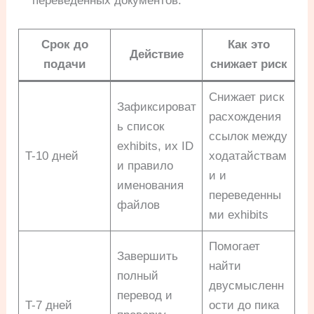
переведенных документов.
Срок до
Как это
Действие
подачи
снижает риск
Снижает риск
Зафиксироват
расхождения
ь список
ссылок между
exhibits, их ID
T-10 дней
ходатайствам
и правило
и и
именования
переведенны
файлов
ми exhibits
Помогает
Завершить
найти
полный
двусмысленн
перевод и
T-7 дней
ости до пика