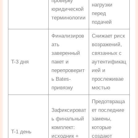
проверку
нагрузки
юридической
перед
терминологии
подачей
Финализиров
Снижает риск
ать
возражений,
заверенный
связанных с
T-3 дня
пакет и
аутентификац
перепроверит
ией и
ь Bates-
прослеживае
привязку
мостью
Предотвраща
Зафиксироват
ет последние
ь финальный
замены,
комплект:
которые
T-1 день
исходник +
создают