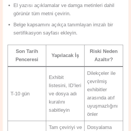
El yazısı açıklamalar ve damga metinleri dahil
görünür tüm metni çevirin.
Belge kapsamını açıkça tanımlayan imzalı bir
sertifikasyon sayfası ekleyin.
Son Tarih
Riski Neden
Yapılacak İş
Penceresi
Azaltır?
Dilekçeler ile
Exhibit
çevrilmiş
listesini, ID’leri
exhibitler
T-10 gün
ve dosya adı
arasında atıf
kuralını
uyuşmazlığını
sabitleyin
önler
Tam çeviriyi ve
Dosyalama