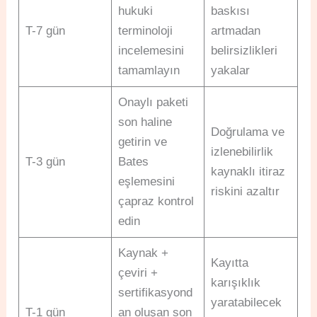
hukuki
baskısı
T-7 gün
terminoloji
artmadan
incelemesini
belirsizlikleri
tamamlayın
yakalar
Onaylı paketi
son haline
Doğrulama ve
getirin ve
izlenebilirlik
T-3 gün
Bates
kaynaklı itiraz
eşlemesini
riskini azaltır
çapraz kontrol
edin
Kaynak +
Kayıtta
çeviri +
karışıklık
sertifikasyond
yaratabilecek
T-1 gün
an oluşan son