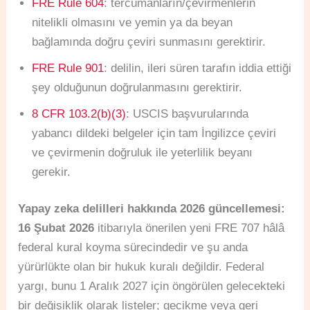
FRE Rule 604
: tercümanların/çevirmenlerin
nitelikli olmasını ve yemin ya da beyan
bağlamında doğru çeviri sunmasını gerektirir.
FRE Rule 901
: delilin, ileri süren tarafın iddia ettiği
şey olduğunun doğrulanmasını gerektirir.
8 CFR 103.2(b)(3)
: USCIS başvurularında
yabancı dildeki belgeler için tam İngilizce çeviri
ve çevirmenin doğruluk ile yeterlilik beyanı
gerekir.
Yapay zeka delilleri hakkında 2026 güncellemesi:
16 Şubat 2026
itibarıyla önerilen yeni FRE 707 hâlâ
federal kural koyma sürecindedir ve şu anda
yürürlükte olan bir hukuk kuralı değildir. Federal
yargı, bunu 1 Aralık 2027 için öngörülen gelecekteki
bir değişiklik olarak listeler; gecikme veya geri