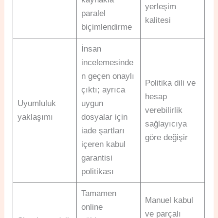
yerleşim
paralel
kalitesi
biçimlendirme
İnsan
incelemesinde
n geçen onaylı
Politika dili ve
çıktı; ayrıca
hesap
Uyumluluk
uygun
verebilirlik
yaklaşımı
dosyalar için
sağlayıcıya
iade şartları
göre değişir
içeren kabul
garantisi
politikası
Tamamen
Manuel kabul
online
ve parçalı