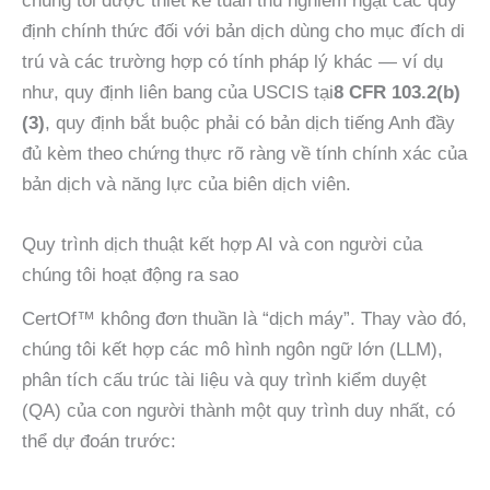
chúng tôi được thiết kế tuân thủ nghiêm ngặt các quy
định chính thức đối với bản dịch dùng cho mục đích di
trú và các trường hợp có tính pháp lý khác — ví dụ
như, quy định liên bang của USCIS tại
8 CFR 103.2(b)
(3)
, quy định bắt buộc phải có bản dịch tiếng Anh đầy
đủ kèm theo chứng thực rõ ràng về tính chính xác của
bản dịch và năng lực của biên dịch viên.
Quy trình dịch thuật kết hợp AI và con người của
chúng tôi hoạt động ra sao
CertOf™ không đơn thuần là “dịch máy”. Thay vào đó,
chúng tôi kết hợp các mô hình ngôn ngữ lớn (LLM),
phân tích cấu trúc tài liệu và quy trình kiểm duyệt
(QA) của con người thành một quy trình duy nhất, có
thể dự đoán trước: