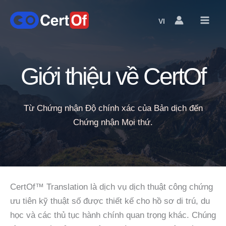
VI
Language
Switcher
Giới thiệu về CertOf
Từ Chứng nhận Độ chính xác của Bản dịch đến
Chứng nhận Mọi thứ.
CertOf™ Translation là dịch vụ dịch thuật công chứng
ưu tiên kỹ thuật số được thiết kế cho hồ sơ di trú, du
học và các thủ tục hành chính quan trọng khác. Chúng