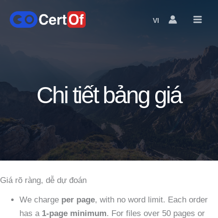
VI
Language
Switcher
Chi tiết bảng giá
Giá rõ ràng, dễ dự đoán
We charge
per page
, with no word limit. Each order
has a
1-page minimum
. For files over 50 pages or