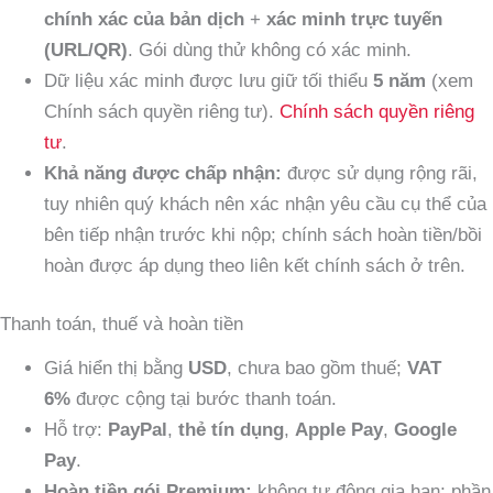
chính xác của bản dịch
+
xác minh trực tuyến
(URL/QR)
. Gói dùng thử không có xác minh.
Dữ liệu xác minh được lưu giữ tối thiểu
5 năm
(xem
Chính sách quyền riêng tư).
Chính sách quyền riêng
tư
.
Khả năng được chấp nhận:
được sử dụng rộng rãi,
tuy nhiên quý khách nên xác nhận yêu cầu cụ thể của
bên tiếp nhận trước khi nộp; chính sách hoàn tiền/bồi
hoàn được áp dụng theo liên kết chính sách ở trên.
Thanh toán, thuế và hoàn tiền
Giá hiển thị bằng
USD
, chưa bao gồm thuế;
VAT
6%
được cộng tại bước thanh toán.
Hỗ trợ:
PayPal
,
thẻ tín dụng
,
Apple Pay
,
Google
Pay
.
Hoàn tiền gói Premium:
không tự động gia hạn; phần