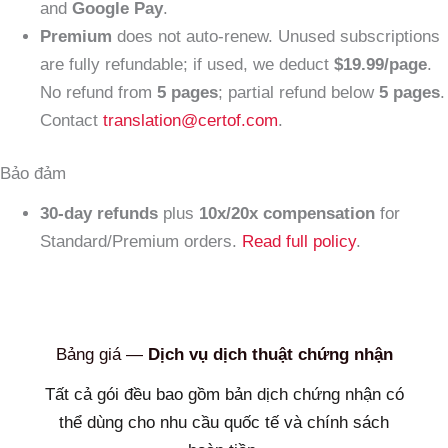
and
Google Pay
.
Premium
does not auto-renew. Unused subscriptions
are fully refundable; if used, we deduct
$19.99/page
.
No refund from
5 pages
; partial refund below
5 pages
.
Contact
translation@certof.com
.
Bảo đảm
30-day refunds
plus
10x/20x compensation
for
Standard/Premium orders.
Read full policy
.
Bảng giá —
Dịch vụ dịch thuật chứng nhận
Tất cả gói đều bao gồm bản dịch chứng nhận có
thể dùng cho nhu cầu quốc tế và chính sách