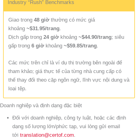
Industry “Rush” Benchmarks
Giao trong
48 giờ
thường có mức giá
khoảng
~$31.95/trang
.
Dịch gấp trong
24 giờ
khoảng
~$44.90/trang
; siêu
gấp trong
6 giờ
khoảng
~$59.85/trang
.
Các mức trên chỉ là ví dụ thị trường bên ngoài để
tham khảo; giá thực tế của từng nhà cung cấp có
thể thay đổi theo cặp ngôn ngữ, lĩnh vực nội dung và
loại tệp.
Doanh nghiệp và định dạng đặc biệt
Đối với doanh nghiệp, công ty luật, hoặc các định
dạng số lượng lớn/phức tạp, vui lòng gửi email
tới
translation@certof.com
.