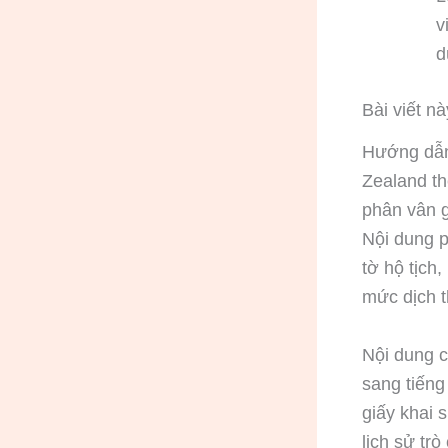
v
d
Bài viết n
Hướng dẫn
Zealand th
phân vân gi
Nội dung p
tờ hộ tịch
mức dịch t
Nội dung c
sang tiến
giấy khai 
lịch sử tr