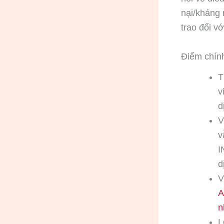
nại/kháng 
trao đổi v
Điểm chín
v
d
V
v
I
d
V
A
n
L