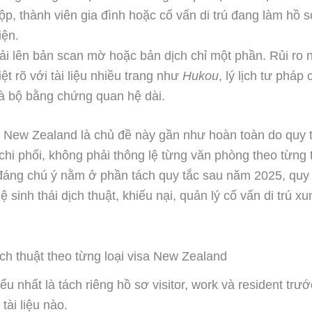
ộp, thành viên gia đình hoặc cố vấn di trú đang làm hồ 
iện.
ải lên bản scan mờ hoặc bản dịch chỉ một phần. Rủi ro 
iệt rõ với tài liệu nhiều trang như
Hukou
, lý lịch tư pháp
à bộ bằng chứng quan hệ dài.
i New Zealand là chủ đề này gần như hoàn toàn do quy 
chi phối, không phải thông lệ từng văn phòng theo từng 
đáng chú ý nằm ở phần tách quy tắc sau năm 2025, quy 
ệ sinh thái dịch thuật, khiếu nại, quản lý cố vấn di trú 
ch thuật theo từng loại visa New Zealand
u nhất là tách riêng hồ sơ visitor, work và resident trướ
 tài liệu nào.