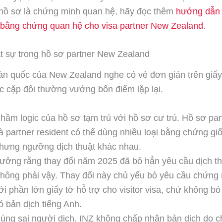
 hồ sơ là chứng minh quan hệ, hãy đọc thêm
hướng dẫn
h bằng chứng quan hệ cho visa partner New Zealand
.
t sự trong hồ sơ partner New Zealand
àn quốc của New Zealand nghe có vẻ đơn giản trên giấy
ác cặp đôi thường vướng bốn điểm lặp lại.
hầm logic của hồ sơ tạm trú với hồ sơ cư trú. Hồ sơ part
à partner resident có thể dùng nhiều loại bằng chứng gi
hưng ngưỡng dịch thuật khác nhau.
ưởng rằng thay đổi năm 2025 đã bỏ hẳn yêu cầu dịch th
hông phải vậy. Thay đổi này chủ yếu bỏ yêu cầu chứng 
ới phần lớn giấy tờ hỗ trợ cho visitor visa, chứ không b
ó bản dịch tiếng Anh.
ùng sai người dịch. INZ không chấp nhận bản dịch do c