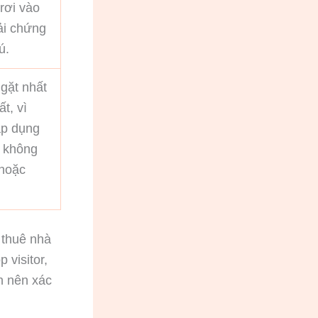
rơi vào
hải chứng
ú.
gặt nhất
t, vì
áp dụng
, không
 hoặc
 thuê nhà
 visitor,
n nên xác