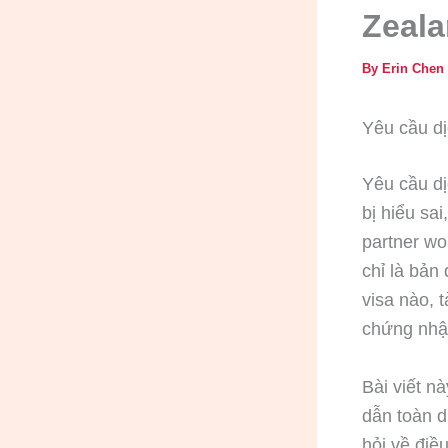
Zeala
By
Erin Chen
Yêu cầu dị
Yêu cầu dị
bị hiểu sa
partner wo
chỉ là bản
visa nào, 
chứng nhận
Bài viết n
dẫn toàn d
hỏi về điề