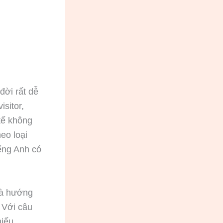
đời rất dễ
isitor,
tế không
eo loại
iếng Anh có
là hướng
. Với câu
hiếu