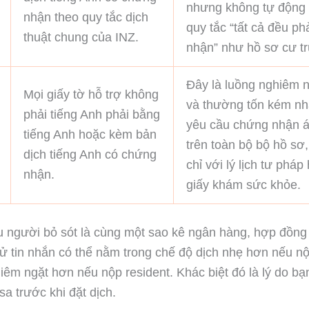
nhưng không tự động 
nhận theo quy tắc dịch
quy tắc “tất cả đều p
thuật chung của INZ.
nhận” như hồ sơ cư tr
Đây là luồng nghiêm n
Mọi giấy tờ hỗ trợ không
và thường tốn kém nhấ
phải tiếng Anh phải bằng
yêu cầu chứng nhận 
tiếng Anh hoặc kèm bản
trên toàn bộ bộ hồ sơ
dịch tiếng Anh có chứng
chỉ với lý lịch tư pháp
nhận.
giấy khám sức khỏe.
 người bỏ sót là cùng một sao kê ngân hàng, hợp đồng
sử tin nhắn có thể nằm trong chế độ dịch nhẹ hơn nếu nộp
êm ngặt hơn nếu nộp resident. Khác biệt đó là lý do bạ
isa trước khi đặt dịch.