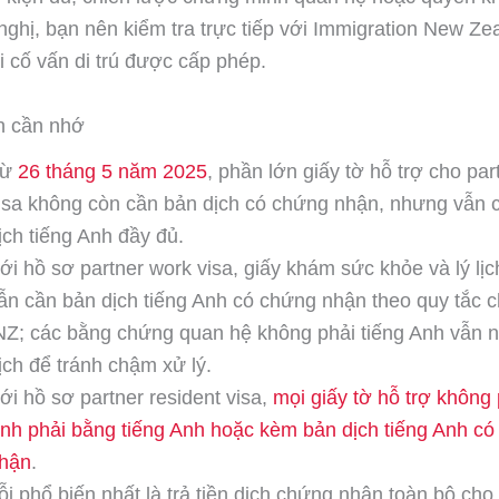
nghị, bạn nên kiểm tra trực tiếp với Immigration New Ze
ới cố vấn di trú được cấp phép.
h cần nhớ
Từ
26 tháng 5 năm 2025
, phần lớn giấy tờ hỗ trợ cho part
isa không còn cần bản dịch có chứng nhận, nhưng vẫn 
ịch tiếng Anh đầy đủ.
ới hồ sơ partner work visa, giấy khám sức khỏe và lý lị
ẫn cần bản dịch tiếng Anh có chứng nhận theo quy tắc 
NZ; các bằng chứng quan hệ không phải tiếng Anh vẫn 
ịch để tránh chậm xử lý.
ới hồ sơ partner resident visa,
mọi giấy tờ hỗ trợ không 
nh phải bằng tiếng Anh hoặc kèm bản dịch tiếng Anh c
hận
.
ỗi phổ biến nhất là trả tiền dịch chứng nhận toàn bộ cho