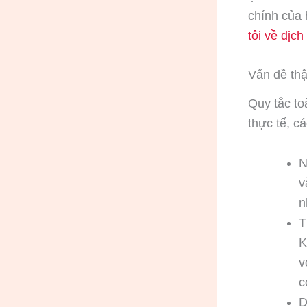
chính của
tôi về dịc
Vấn đề thậ
Quy tắc to
thực tế, c
N
v
n
T
K
v
c
D