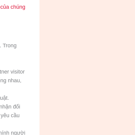
 của chúng
. Trong
ner visitor
ống nhau,
uật.
nhận đối
ỏ yêu cầu
hính người