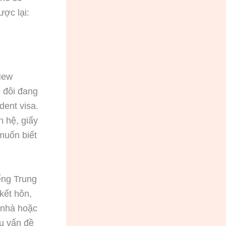
ược lại:
New
 đôi đang
dent visa.
 hệ, giấy
 muốn biết
iếng Trung
kết hôn,
ê nhà hoặc
ếu vấn đề