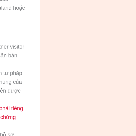
aland hoặc
ner visitor
cần bản
ch tư pháp
chung của
nên được
phải tiếng
ó chứng
 hồ sơ