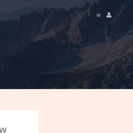
VI
Language
Switcher
ew