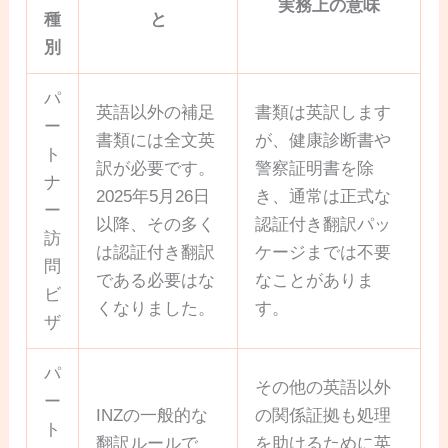
実務上の意味
種
と
別
パ
英語以外の補足
書類は英訳します
ー
書類には全文英
が、健康診断書や
ト
訳が必要です。
警察証明書を除
ナ
2025年5月26日
き、通常は正式な
ー
以降、その多く
認証付き翻訳パッ
訪
は認証付き翻訳
ケージまでは不要
問
である必要はな
なことがありま
ビ
くなりました。
す。
ザ
パ
その他の英語以外
ー
INZの一般的な
の関係証拠も処理
ト
翻訳ルールで
を助けるために英