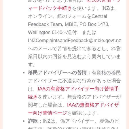
題があったと思う場合は、
公式の苦情・フ
ィードバック手続き
を使います。INZは、
オンライン、紙のフォームをCentral
Feedback Team, MBIE, PO Box 1473,
Wellington 6140へ送付、または
INZComplaintsandFeedback@mbie.govt.nz
へのメールで苦情を提出できるとし、25営
業日以内の回答を見込むよう案内していま
す。
移民アドバイザーへの苦情：
有資格の移民
アドバイザーに不適切な行為があった場合
は、
IAAの有資格アドバイザー向け苦情手
続き
を使います。無資格のアドバイザーが
関与した場合は、
IAAの無資格アドバイザ
ー向け苦情ページ
を確認します。
詐欺：
INZは、偽アドバイザー、虚偽のビ