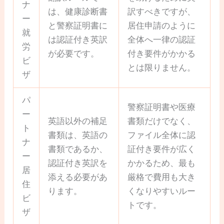
ナ
は、健康診断書
訳すべきですが、
ー
と警察証明書に
居住申請のように
就
は認証付き英訳
全体へ一律の認証
労
が必要です。
付き要件がかかる
ビ
とは限りません。
ザ
パ
警察証明書や医療
ー
英語以外の補足
書類だけでなく、
ト
書類は、英語の
ファイル全体に認
ナ
書類であるか、
証付き要件が広く
ー
認証付き英訳を
かかるため、最も
居
添える必要があ
厳格で費用も大き
住
ります。
くなりやすいルー
ビ
トです。
ザ