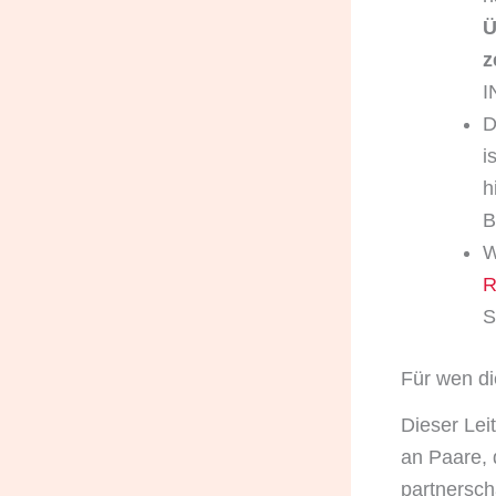
Ü
z
I
D
i
h
B
W
R
S
Für wen di
Dieser Lei
an Paare, 
partnersch