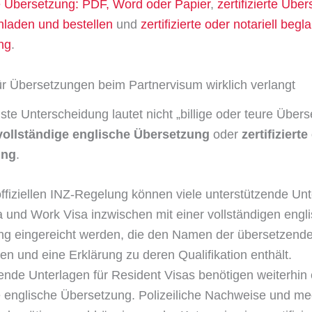
rte Übersetzung: PDF, Word oder Papier
,
zertifizierte Übe
hladen und bestellen
und
zertifizierte oder notariell begl
ng
.
r Übersetzungen beim Partnervisum wirklich verlangt
gste Unterscheidung lautet nicht „billige oder teure Übers
vollständige englische Übersetzung
oder
zertifiziert
ung
.
ffiziellen INZ-Regelung können viele unterstützende Unt
sa und Work Visa inzwischen mit einer vollständigen engl
ng eingereicht werden, die den Namen der übersetzend
en und eine Erklärung zu deren Qualifikation enthält.
ende Unterlagen für Resident Visas benötigen weiterhin 
rte englische Übersetzung. Polizeiliche Nachweise und me