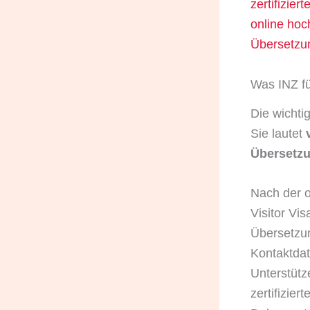
zertifizie
online hoc
Übersetzu
Was INZ fü
Die wichti
Sie lautet
Übersetz
Nach der o
Visitor Vi
Übersetzu
Kontaktdat
Unterstütz
zertifizie