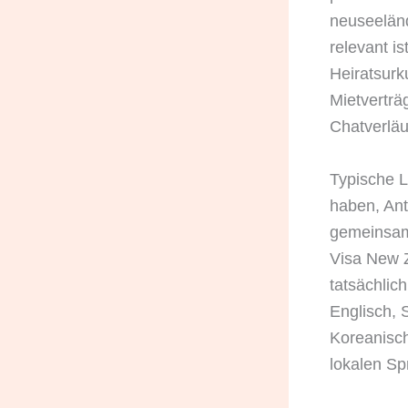
neuseeländ
relevant is
Heiratsurk
Mietverträ
Chatverläu
Typische L
haben, Ant
gemeinsam
Visa New 
tatsächlic
Englisch, 
Koreanisch
lokalen Sp