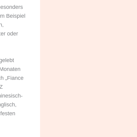
Besonders
um Beispiel
n,
ter oder
gelebt
f Monaten
h „Fiance
NZ
hinesisch-
glisch,
 festen