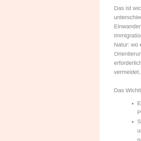
Das ist wi
unterschie
Einwander
Immigratio
Natur: wo 
Orientieru
erforderli
vermeidet,
Das Wichti
E
P
S
u
n