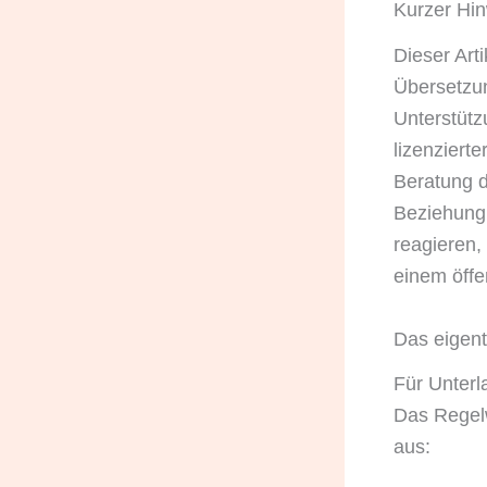
Kurzer Hi
Dieser Art
Übersetzun
Unterstütz
lizenziert
Beratung d
Beziehung
reagieren,
einem öffe
Das eigent
Für Unterl
Das Regelw
aus: