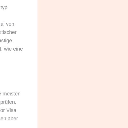
mtyp
al von
ktischer
stige
, wie eine
e meisten
prüfen.
tor Visa
sen aber