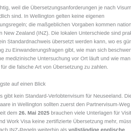
chtig, weil die Übersetzungsanforderungen je nach Visu
dlich sind. In Wellington gelten keine eigenen
ungsregeln; die maßgeblichen Vorgaben kommen nation
n New Zealand (INZ). Die lokalen Unterschiede sind pra
ein Standardnachweis übersetzt werden kann, wo es gün
ng zu Einwanderungsfragen gibt, wie man sich beschwert
che medizinische Untersuchung vor Ort läuft und wie man
 für die falsche Art von Übersetzung zu zahlen.
gste auf einen Blick
s gibt kein Standard-Verlobtenvisum für Neuseeland. Di
aare in Wellington sollten zuerst den Partnervisum-Weg 
eit dem
26. Mai 2025
brauchen viele Unterlagen für Visi
nd Work Visa keine zertifizierte Übersetzung mehr, müs
ach INZ-Regeln weiterhin als
vollständige englische