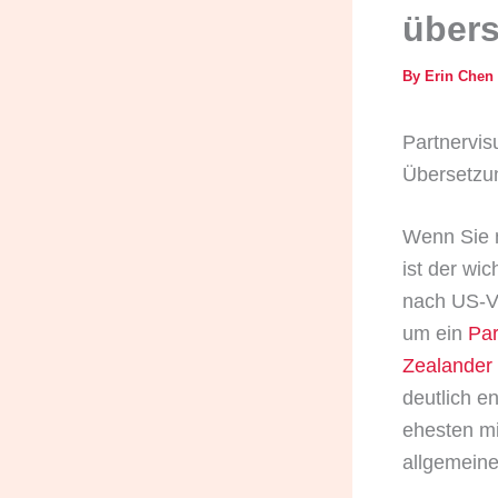
übers
By
Erin Chen
Partnervis
Übersetzu
Wenn Sie
ist der wi
nach US-Vo
um ein
Par
Zealander
deutlich e
ehesten mi
allgemeine