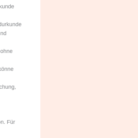
rkunde
rdurkunde
und
 ohne
 könne
uchung,
on. Für