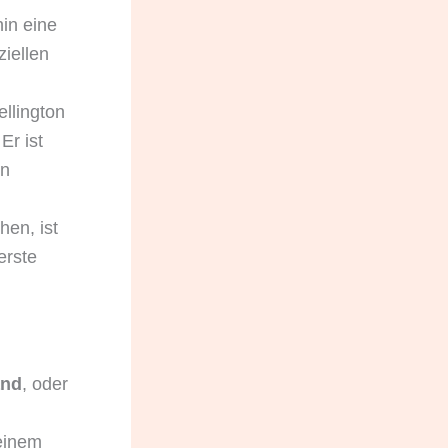
hin eine
ziellen
ellington
 Er ist
on
hen, ist
erste
and
, oder
einem