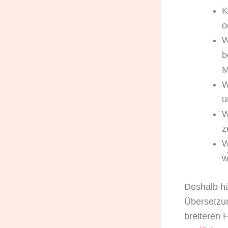
K
o
W
b
M
W
u
W
z
W
w
Deshalb häl
Übersetzun
breiteren 