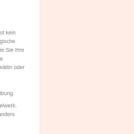
st kein
egische
e Sie Ihre
ma
ältin oder
eibung
elwerk.
anders