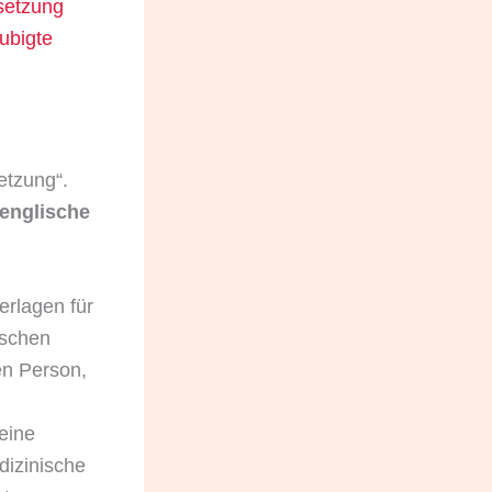
rsetzung
aubigte
etzung“.
e englische
erlagen für
ischen
en Person,
eine
dizinische