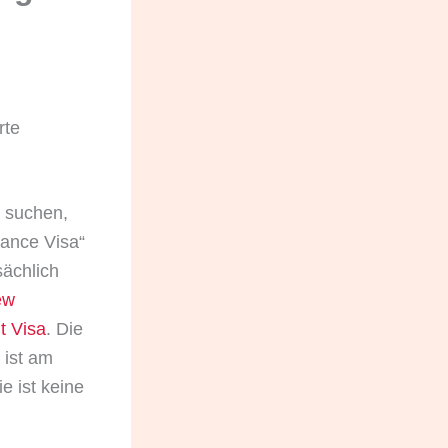
rte
suchen,
iance Visa“
sächlich
ew
t Visa
. Die
ist am
e ist keine