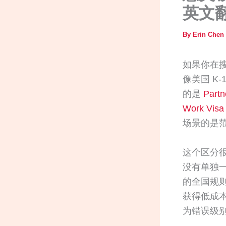
英文
By
Erin Chen
如果你在
像美国 K
的是
Partn
Work Visa
场景的是
这个区分
没有单独一套
的全国规
获得低成
为错误级