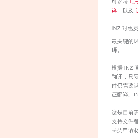
可参考
电
译
，以及
INZ 对
最关键的区
译
。
根据 IN
翻译，只
件仍需要
证翻译。I
这是目前
支持文件都
民类申请