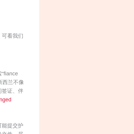
，可看我们
ance
新西兰不像
问签证、伴
anged
可能提交护