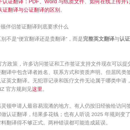
子认证翻译：PDF、Word 与纸质文件
、
如何在线上传并
认证翻译与公证翻译的区别
。
惠灵顿伴侣签证翻译到底要求什么
别不是“便宜翻译还是贵翻译”，而是
完整英文翻译
与
认证
Z 官方政策，许多访问签证和工作签证支持文件现在可以提
要翻译中包含译者姓名、联系方式和资质声明。但居民类
认证英文翻译。无犯罪记录和医疗文件无论属于哪类申请
NZ 官方规则见
这里
。
惠灵顿申请人最容易混淆的地方。有人仍按旧经验给访问
做认证翻译，结果多花钱；也有人听说 2025 年规则变
材料翻译得不够正式。两种错误都可能造成延误。