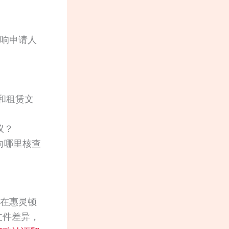
影响申请人
录和租赁文
议？
向哪里核查
放在惠灵顿
文件差异，