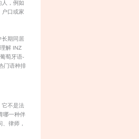
的人，例如
、户口或家
中长期同居
解 INZ
葡萄牙语-
顿热门语种排
。它不是法
申请哪一种伴
问、律师，