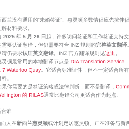
新西兰没有通用的“未婚签证”。惠灵顿多数情侣应先按伴
理解材料要求。
自
2025 年 5 月 26 日
起，许多访问签证和工作签证支持文
定需要认证翻译，但仍需要符合 INZ 规则的
完整英文翻译
申请仍要求
认证英文翻译
。INZ 官方翻译规则见
这里
。
惠灵顿最常用的本地翻译节点是
DIA Translation Servic
, 7 Waterloo Quay
。它适合标准证件，但不一定适合所有
材料。
如果你需要的是签证策略或法律判断，而不是翻译，
Comm
ellington 的 RILAS
通常比翻译公司更适合作为起点。
适合谁
面向人在
新西兰惠灵顿
或计划定居惠灵顿、正在准备与新