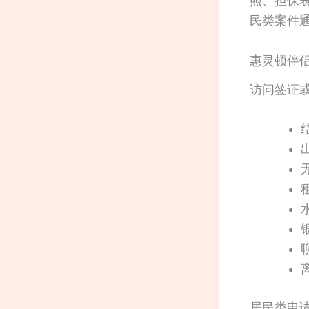
照、担保
民类案件
惠灵顿伴
访问签证
居民类申