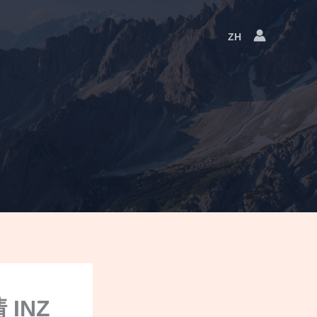
ZH
语
言
切
换
INZ