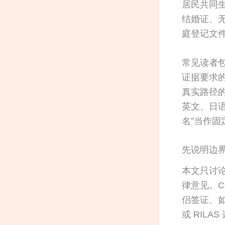
居民共同
结婚证、
庭登记文
常见读者
证据要求的
真实路径的
英文、日语
名”当作固
先说明边
本文只讨
律意见。C
侣签证、如
或 RIL