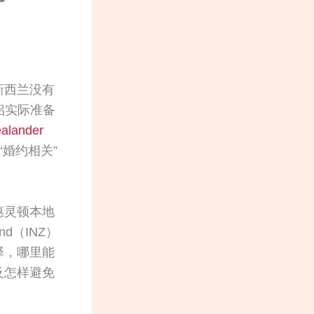
新西兰没有
情侣实际准备
ealander
“婚约相关”
惠灵顿本地
nd（INZ）
译，哪里能
及怎样避免