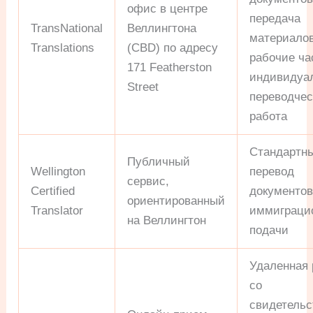
офис в центре
передача
TransNational
Веллингтона
материалов
Translations
(CBD) по адресу
рабочие ча
171 Featherston
индивидуа
Street
переводчес
работа
Стандартн
Публичный
Wellington
перевод
сервис,
Certified
документов
ориентированный
Translator
иммиграци
на Веллингтон
подачи
Удаленная 
со
свидетельс