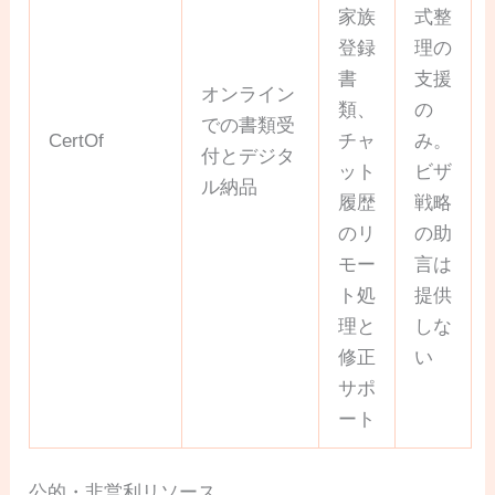
家族
式整
登録
理の
書
支援
オンライン
類、
の
での書類受
CertOf
チャ
み。
付とデジタ
ット
ビザ
ル納品
履歴
戦略
のリ
の助
モー
言は
ト処
提供
理と
しな
修正
い
サポ
ート
公的・非営利リソース