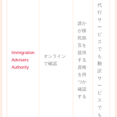
代
行
サ
誰か
ー
が移
ビ
民助
ス
言を
で
Immigration
提供
オンライン
も
Advisers
する
で確認
翻
Authority
資格
訳
を持
サ
つか
ー
確認
ビ
する
ス
で
も