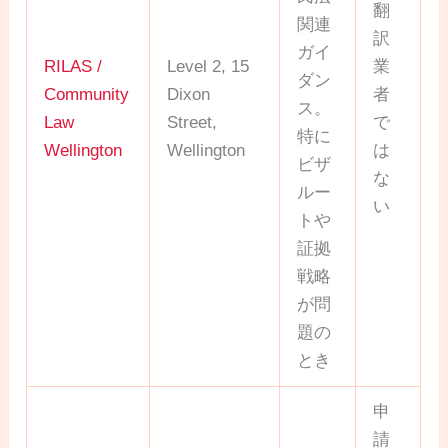
翻
関連
訳
ガイ
RILAS /
Level 2, 15
業
ダン
Community
Dixon
者
ス。
Law
Street,
で
特に
Wellington
Wellington
は
ビザ
な
ルー
い
トや
証拠
戦略
が問
題の
とき
申
請