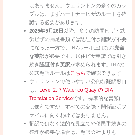
はありません。ウェリントンの多くのカッ
プルは、まずパートナービザのルートを確
認する必要があります。
2025年5月26日
以降、多くの訪問ビザ・就
労ビザの補足書類では認証付き翻訳が不要
になった一方で、INZルール上はなお
完全
な英訳
が必要です。居住ビザ申請では引き
続き
認証付き英訳
が求められます。INZの
公式翻訳ルールは
こちら
で確認できます。
ウェリントンで使いやすい公的な翻訳窓口
は、
Level 2, 7 Waterloo Quay の DIA
Translation Service
です。標準的な書類に
は便利ですが、すべての交際・関係証明フ
ァイルに向くわけではありません。
翻訳ではなく法的な見立てや移民手続きの
整理が必要な場合は、翻訳会社よりも