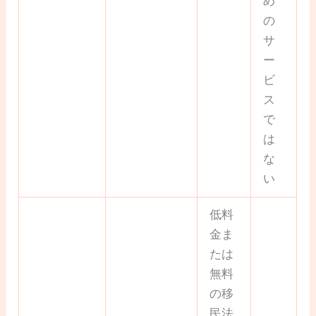
め
の
サ
ー
ビ
ス
で
は
な
い
低料
金ま
たは
無料
の移
民法