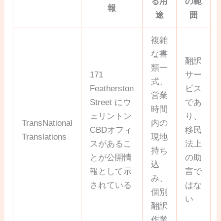
る用
の範
報
途
囲
複雑
な書
翻訳
類一
171
サー
式、
Featherston
ビス
営業
Street にウ
であ
時間
ェリントン
り、
TransNational
内の
CBDオフィ
移民
Translations
現地
スがあるこ
法上
持ち
とが公開情
の助
込
報として示
言で
み、
されている
はな
個別
い
翻訳
作業