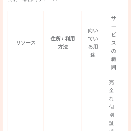
サ
ー
向い
ビ
住所 / 利用
てい
リソース
ス
方法
る用
の
途
範
囲
完
全
な
個
別
証