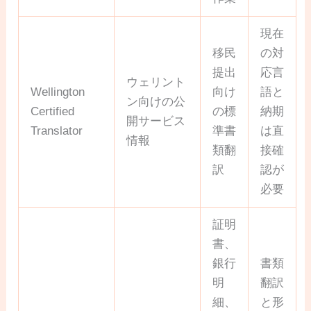
現在
移民
の対
提出
応言
ウェリント
Wellington
向け
語と
ン向けの公
Certified
の標
納期
開サービス
Translator
準書
は直
情報
類翻
接確
訳
認が
必要
証明
書、
銀行
書類
明
翻訳
細、
と形