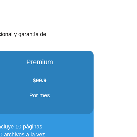
ional y garantía de
Premium
$
99.9
Por mes
ncluye 10 páginas
 archivos a la vez