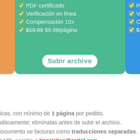
PDF certificado
P
Verificación en línea
Ve
Compensación 10x
C
$19.99
$9.99/página
$
Subir archivo
sicas, con mínimo de
1 página
por pedido.
áticamente; elimínalas antes de subir el archivo.
 documento se facturan como
traducciones separadas
.