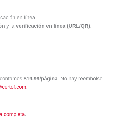
icación en línea.
ión
y la
verificación en línea (URL/QR)
.
escontamos
$19.99/página
. No hay reembolso
@certof.com
.
ca completa
.