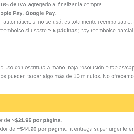
;
6% de IVA
agregado al finalizar la compra.
pple Pay
,
Google Pay
.
 automática; si no se usó, es totalmente reembolsable. 
 reembolso si usaste
≥ 5 páginas
; hay reembolso parcial
incluso con escritura a mano, baja resolución o tablas/c
jos pueden tardar algo más de 10 minutos. No ofrecemos
or de
~$31.95 por página
.
edor de
~$44.90 por página
; la entrega súper urgente e