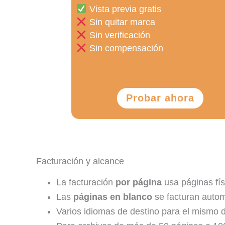
Vista previa gratis
Sin quitar marca
Sin verificación
Sin compensación
Probar ahora
Facturación y alcance
La facturación
por página
usa páginas fí
Las
páginas en blanco
se facturan autom
Varios idiomas de destino para el mismo