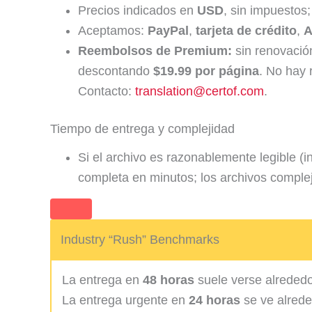
Precios indicados en
USD
, sin impuestos
Aceptamos:
PayPal
,
tarjeta de crédito
,
A
Reembolsos de Premium:
sin renovación
descontando
$19.99 por página
. No hay
Contacto:
translation@certof.com
.
Tiempo de entrega y complejidad
Si el archivo es razonablemente legible (
completa en minutos; los archivos comple
Industry “Rush” Benchmarks
La entrega en
48 horas
suele verse alreded
La entrega urgente en
24 horas
se ve alred