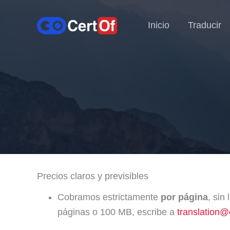
Inicio
Traducir
Precios claros y previsibles
Cobramos estrictamente
por página
, sin
páginas o 100 MB, escribe a
translation@