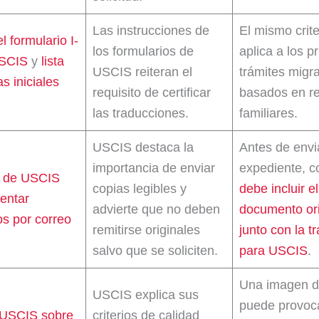
Las instrucciones de
El mismo crite
l formulario I-
los formularios de
aplica a los p
USCIS
y
lista
USCIS reiteran el
trámites migra
s iniciales
requisito de certificar
basados en re
las traducciones.
familiares.
USCIS destaca la
Antes de envia
importancia de enviar
expediente, c
 de USCIS
copias legibles y
debe incluir el
entar
advierte que no deben
documento ori
os por correo
remitirse originales
junto con la t
salvo que se soliciten.
para USCIS
.
Una imagen de
USCIS explica sus
puede provoc
 USCIS sobre
criterios de calidad