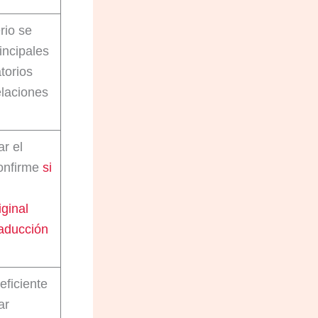
rio se
rincipales
torios
laciones
r el
onfirme
si
ginal
raducción
ficiente
ar