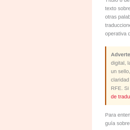
texto sobr
otras pala
traduccion
operativa d
Adverte
digital,
un sello
clarida
RFE. Si 
de trad
Para enten
guía sobre