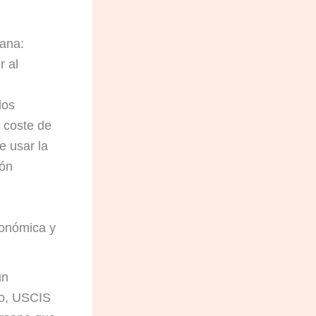
ana:
r al
los
l coste de
e usar la
ión
conómica y
un
go, USCIS