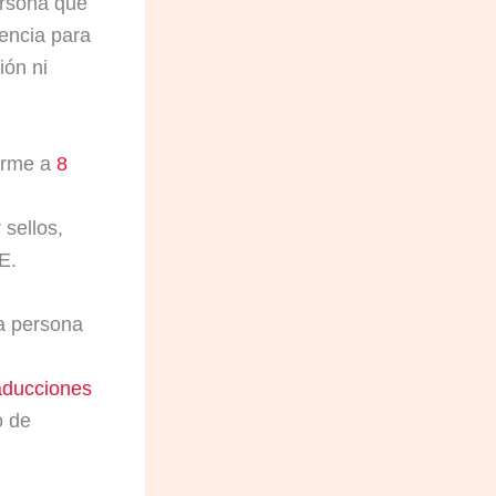
ersona que
encia para
ión ni
orme a
8
sellos,
E.
na persona
aducciones
o de