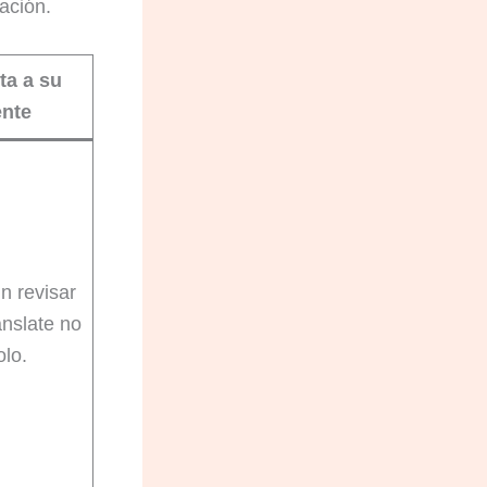
ación.
ta a su
ente
in revisar
nslate no
olo.