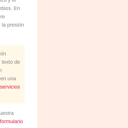
mbios. En
bre
la presión
ión
 texto de
n
 en una
servicios
nuestra
 formulario