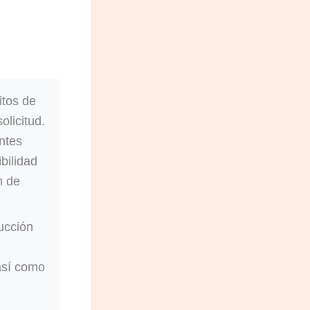
itos de
olicitud.
ntes
bilidad
n de
ucción
así como