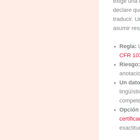
exige una 
declare qu
traducir. 
asumir res
Regla:
U
CFR 103
Riesgo:
anotacio
Un dato
lingüíst
competen
Opción 
certifi
exactitu