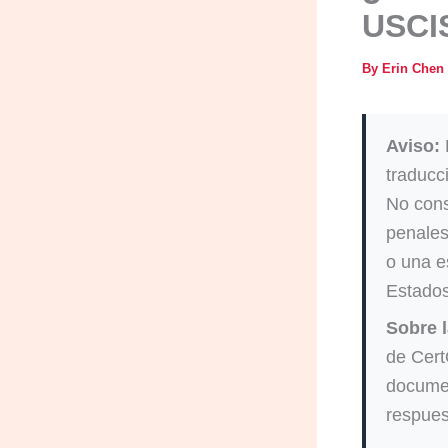
USCI
By
Erin Chen
Aviso:
E
traducc
No cons
penales
o una e
Estados
Sobre l
de Cert
documen
respues