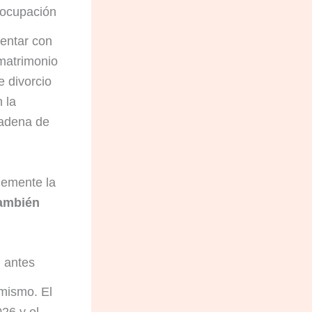
reocupación
sentar con
matrimonio
e divorcio
 la
cadena de
plemente la
también
n antes
l mismo. El
026 y el