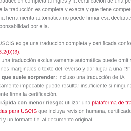
traducción completa al inglés y la certificación de una p
e la traducción es completa y exacta y que tiene compet
Una herramienta automática no puede firmar esa declarac
ponsabilidad por ella.
SCIS exige una traducción completa y certificada conf
.2(b)(3)
.
una traducción exclusivamente automática puede omitir 
nes marginales o texto del reverso y dar lugar a una RF
 que suele sorprender:
incluso una traducción de IA
icamente impecable puede resultar insuficiente si ningu
te firma la certificación.
rápida con menor riesgo:
utilizar una
plataforma de tr
cadas para USCIS
que incluya revisión humana, certificad
d y un formato fiel al documento original.