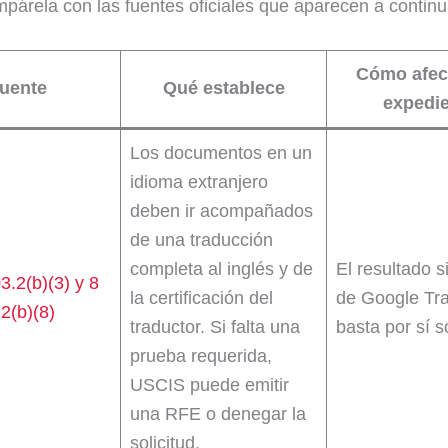
párela con las fuentes oficiales que aparecen a continu
Cómo afec
uente
Qué establece
expedi
Los documentos en un
idioma extranjero
deben ir acompañados
de una traducción
completa al inglés y de
El resultado s
.2(b)(3) y 8
la certificación del
de Google Tra
2(b)(8)
traductor. Si falta una
basta por sí s
prueba requerida,
USCIS puede emitir
una RFE o denegar la
solicitud.