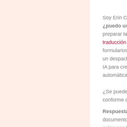
Soy Erin 
¿puedo us
preparar l
traducción
formulario
un despach
IA para cr
automática
¿Se puede
conforme a
Respuesta
documento