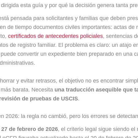
 dirigida esta guía y por qué la decisión genera tanta p
está pensada para solicitantes y familias que deben pre
n de tiempo documentos civiles importantes: actas de 
nto,
certificados de antecedentes policiales
, sentencias d
os de registro familiar. El problema es claro: un atajo en
 puede convertir un expediente bien preparado en una 
ministrativas.
horrar y evitar retrasos, el objetivo no es encontrar sim
 más barata. Necesita
una traducción asequible que 
a revisión de pruebas de USCIS
.
en 2026: la regla no cambió, pero los errores se detecta
e
27 de febrero de 2026
, el criterio legal sigue siendo e
el eCFR figuraba actualizado hasta el 20 de febrero de 2