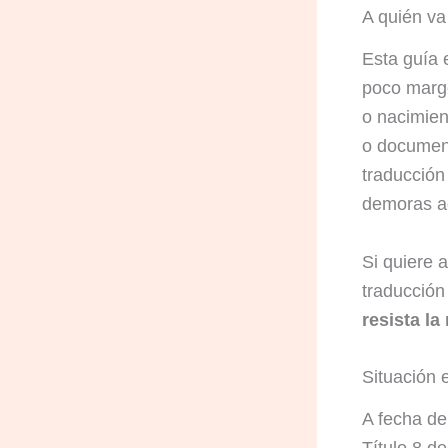
A quién va
Esta guía 
poco marge
o nacimie
o document
traducción
demoras ad
Si quiere a
traducción
resista l
Situación 
A fecha d
Título 8 d