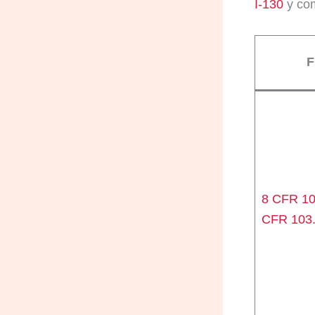
I-130
y com
F
8 CFR 103
CFR 103.