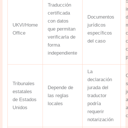
S
Traducción
i
certificada
Documentos
d
con datos
UKVI/Home
jurídicos
m
que permitan
Office
específicos
c
verificarla de
del caso
forma
independiente
La
C
declaración
Tribunales
s
Depende de
jurada del
estatales
j
las reglas
traductor
de Estados
locales
podría
Unidos
requerir
c
notarización