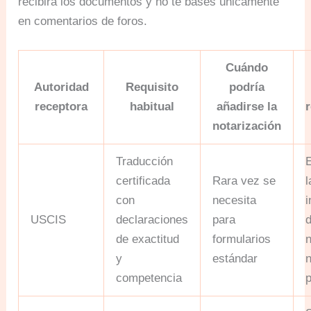
recibirá los documentos y no te bases únicamente
en comentarios de foros.
Cuándo
Autoridad
Requisito
podría
receptora
habitual
añadirse la
notarización
Traducción
certificada
Rara vez se
l
con
necesita
i
USCIS
declaraciones
para
d
de exactitud
formularios
n
y
estándar
n
competencia
p