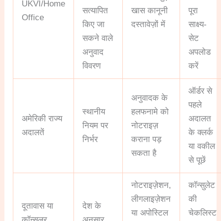
UKVI/Home
सत्यापित
खास कानूनी
पूरा
Office
किए जा
दस्तावेज़ों में
साक्ष्य-
सकने वाले
सेट
अनुवाद
अपलोड
विवरण
करें
ऑर्डर से
अनुवादक के
पहले
स्थानीय
हलफनामे को
अमेरिकी राज्य
अदालत
नियम पर
नोटराइज़
अदालतें
के क्लर्क
निर्भर
कराना पड़
या वकील
सकता है
से पूछें
नोटराइज़ेशन,
कॉन्सुलेट
लीगलाइज़ेशन
की
दूतावास या
देश के
या अपोस्टिल
चेकलिस्ट
कॉन्सुलर
अनुसार