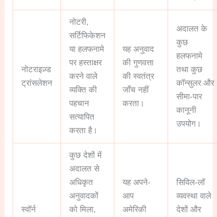
नोटरी,
अदालत के
सर्टिफिकेशन
कुछ
या हलफनामे
यह अनुवाद
हलफनामे
पर हस्ताक्षर
की गुणवत्ता
नोटराइज़्ड
तथा कुछ
करने वाले
की स्वतंत्र
ट्रांसलेशन
कॉन्सुलर और
व्यक्ति की
जाँच नहीं
सीमा-पार
पहचान
करता।
कानूनी
सत्यापित
उपयोग।
करता है।
कुछ देशों में
अदालत से
अधिकृत
यह अपने-
सिविल-लॉ
अनुवादकों
आप
व्यवस्था वाले
स्वॉर्न
को मिला,
अमेरिकी
देशों और