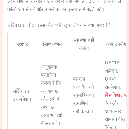
लक्ष्य साफ है: दस्तावेज़ एक बार में सही जमा हों, टाले जा सकने वाले
फॉलो-अप से बचें और मामले की प्रक्रिया आगे बढ़ती रहे।
सर्टिफाइड, नोटराइज़्ड और स्वॉर्न ट्रांसलेशन में क्या अंतर है?
यह क्या नहीं
प्रकार
इसका काम
आम उपयोग
करता
USCIS
अनुवादक
आवेदन,
प्रमाणित
यह मूल
UKVI
करता है कि
दस्तावेज़ की
सबमिशन,
सर्टिफाइड
अनुवाद पूरा
प्रामाणिकता
विश्वविद्यालय
,
ट्रांसलेशन
और सही है
प्रमाणित
बैंक और
तथा वह
नहीं करता।
अधिकतर
दोनों भाषाओं
सामान्य वीज़ा
में सक्षम है।
पैकेट।