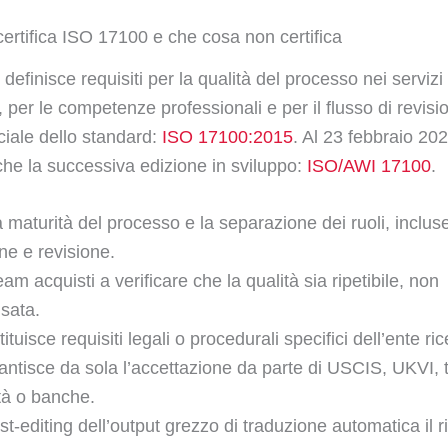
ertifica ISO 17100 e che cosa non certifica
efinisce requisiti per la qualità del processo nei servizi 
 per le competenze professionali e per il flusso di revisi
ciale dello standard:
ISO 17100:2015
. Al 23 febbraio 20
he la successiva edizione in sviluppo:
ISO/AWI 17100
.
a maturità del processo e la separazione dei ruoli, inclus
ne e revisione.
eam acquisti a verificare che la qualità sia ripetibile, non
sata.
ituisce requisiti legali o procedurali specifici dell’ente ri
ntisce da sola l’accettazione da parte di USCIS, UKVI, t
tà o banche.
ost-editing dell’output grezzo di traduzione automatica il r