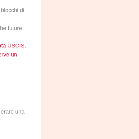
blocchi di
che future.
cata USCIS
,
erve un
enerare una