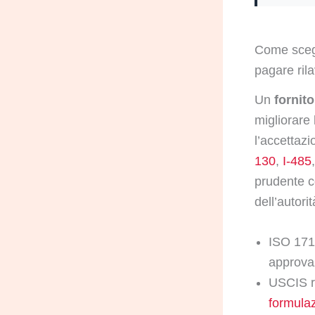
Come scegl
pagare rila
Un
fornito
migliorare
l’accettaz
130
,
I-485
prudente co
dell’autori
ISO 1710
approvaz
USCIS r
formulaz