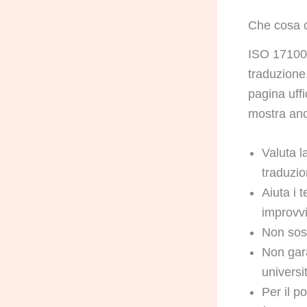
Che cosa c
ISO 17100 d
traduzione,
pagina uffi
mostra anc
Valuta l
traduzio
Aiuta i t
improvvi
Non sost
Non gara
universi
Per il p