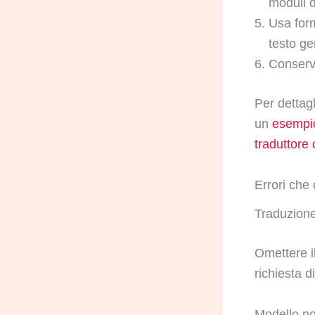
moduli d
Usa form
testo ge
Conser
Per dettagl
un
esempio
traduttore
Errori che 
Traduzione
Omettere il
richiesta d
Modello no