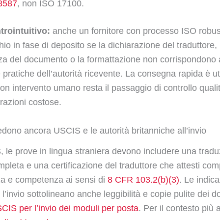
8587
, non ISO 17100.
rointuitivo:
anche un fornitore con processo ISO robu
hio in fase di deposito se la dichiarazione del traduttore, 
a del documento o la formattazione non corrispondono a
 pratiche dell’autorità ricevente. La consegna rapida è ut
con intervento umano resta il passaggio di controllo quali
orazioni costose.
edono ancora USCIS e le autorità britanniche all’invio
 le prove in lingua straniera devono includere una trad
mpleta e una certificazione del traduttore che attesti com
a e competenza ai sensi di
8 CFR 103.2(b)(3)
. Le indica
’invio sottolineano anche leggibilità e copie pulite dei 
SCIS per l’invio dei moduli per posta
. Per il contesto più