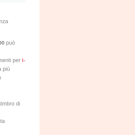
enza
00
può
menti per
I-
a più
e
timbro di
ta