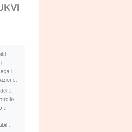
 UKVI
iti
on
legali
razione.
della
trollo
o di
e
bili.