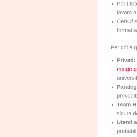
Per i te
lavoro a
CertOf 
formatta
Per chi è 
Privati:
matrimo
universi
Paralega
prevedibi
Team HR
sicura de
Utenti a
probabil