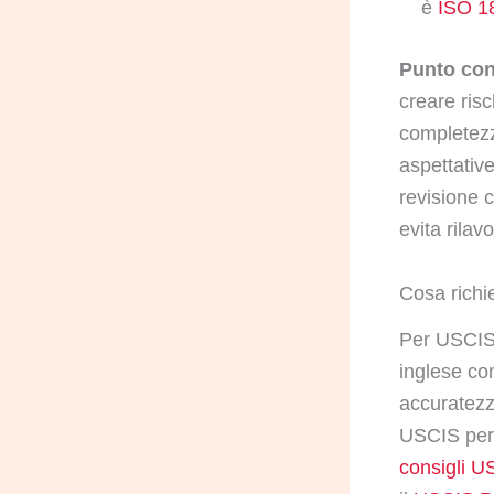
è
ISO 1
Punto cont
creare risc
completezz
aspettative
revisione 
evita rilav
Cosa richi
Per USCIS,
inglese co
accuratezz
USCIS per l
consigli U