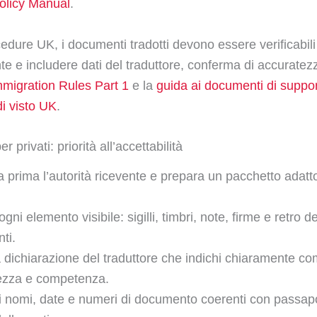
licy Manual
.
cedure UK, i documenti tradotti devono essere verificabil
te e includere dati del traduttore, conferma di accuratez
migration Rules Part 1
e la
guida ai documenti di suppor
i visto UK
.
r privati: priorità all’accettabilità
a prima l’autorità ricevente e prepara un pacchetto adatto
gni elemento visibile: sigilli, timbri, note, firme e retro de
ti.
dichiarazione del traduttore che indichi chiaramente co
ezza e competenza.
i nomi, date e numeri di documento coerenti con passap