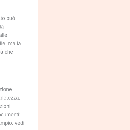
sto può
la
lle
ile, ma la
tà che
uzione
pletezza,
zioni
documenti:
 ampio, vedi