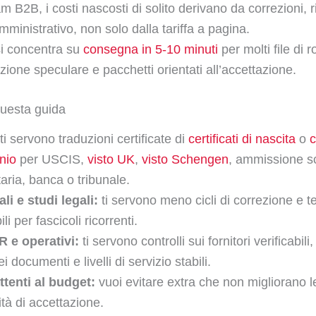
am B2B, i costi nascosti di solito derivano da correzioni, ri
mministrativo, non solo dalla tariffa a pagina.
si concentra su
consegna in 5-10 minuti
per molti file di r
zione speculare e pacchetti orientati all’accettazione.
questa guida
ti servono traduzioni certificate di
certificati di nascita
o
c
nio
per USCIS,
visto UK
,
visto Schengen
, ammissione sc
taria, banca o tribunale.
li e studi legali:
ti servono meno cicli di correzione e t
li per fascicoli ricorrenti.
 e operativi:
ti servono controlli sui fornitori verificabili
i documenti e livelli di servizio stabili.
ttenti al budget:
vuoi evitare extra che non migliorano l
ità di accettazione.