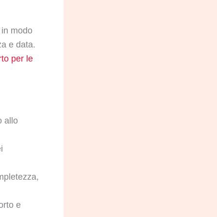
i in modo
za e data.
to per le
 allo
i
mpletezza,
orto e