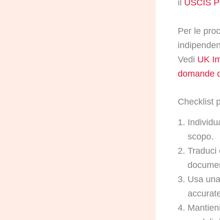
il
USCIS Po
Per le pro
indipenden
Vedi
UK Im
domande d
Checklist pe
Individu
scopo.
Traduci o
documen
Usa una 
accurat
Mantien