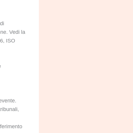
di
one. Vedi la
26, ISO
e
cevente.
ribunali,
iferimento