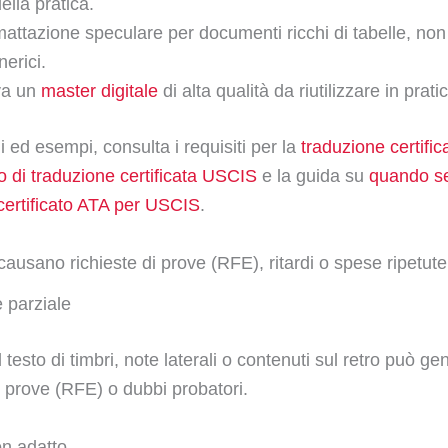
ella pratica.
attazione speculare per documenti ricchi di tabelle, non 
nerici.
va un
master digitale
di alta qualità da riutilizzare in prati
i ed esempi, consulta i requisiti per la
traduzione certifi
 di traduzione certificata USCIS
e la guida su
quando s
 certificato ATA per USCIS
.
causano richieste di prove (RFE), ritardi o spese ripetute
 parziale
 testo di timbri, note laterali o contenuti sul retro può g
i prove (RFE) o dubbi probatori.
n adatto