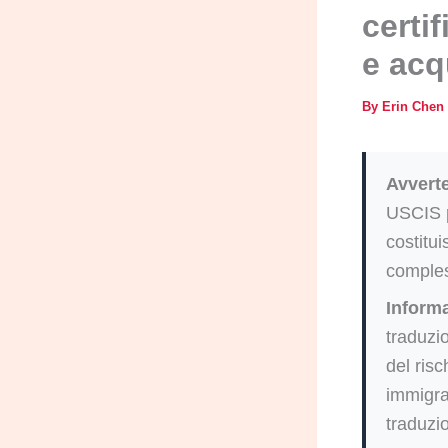
certi
e acq
By
Erin Chen
Avvert
USCIS p
costitui
comples
Informa
traduzi
del risc
immigraz
traduzio