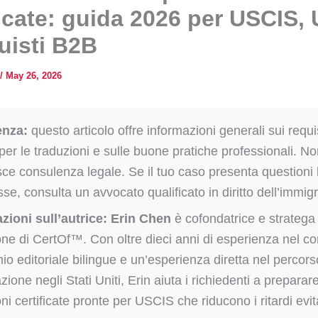
ficate: guida 2026 per USCIS,
uisti B2B
/
May 26, 2026
enza:
questo articolo offre informazioni generali sui requis
er le traduzioni e sulle buone pratiche professionali. N
sce consulenza legale. Se il tuo caso presenta questioni 
se, consulta un avvocato qualificato in diritto dell’immig
zioni sull’autrice:
Erin Chen
è cofondatrice e stratega 
one di CertOf™. Con oltre dieci anni di esperienza nel con
hio editoriale bilingue e un’esperienza diretta nel percors
ione negli Stati Uniti, Erin aiuta i richiedenti a preparar
ni certificate pronte per USCIS che riducono i ritardi evita