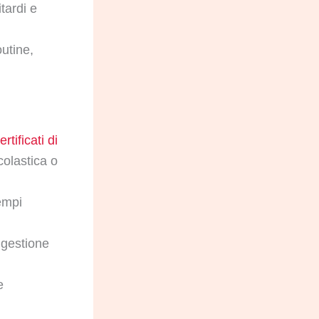
tardi e
outine,
ertificati di
olastica o
empi
, gestione
e