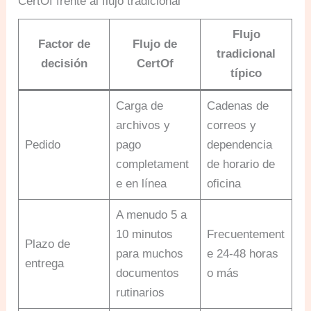
CertOf frente al flujo tradicional
Flujo
Factor de
Flujo de
tradicional
decisión
CertOf
típico
Carga de
Cadenas de
archivos y
correos y
Pedido
pago
dependencia
completament
de horario de
e en línea
oficina
A menudo 5 a
10 minutos
Frecuentement
Plazo de
para muchos
e 24-48 horas
entrega
documentos
o más
rutinarios