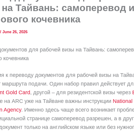
 на Тайвань: самоперевод и
ового кочевника
/
June 26, 2026
окументов для рабочей визы на Тайвань: самоперев
о кочевника
я к переводу документов для рабочей визы на Тайв
т маршрута подачи. Один набор правил действует дл
t Gold Card
, другой – для резидентской визы через
е на ARC уже на Тайване важны инструкции
National
on Agency
. Именно здесь чаще всего возникает пробл
циальной странице самоперевод разрешен, а в дру
документ только на английском языке или без нужно