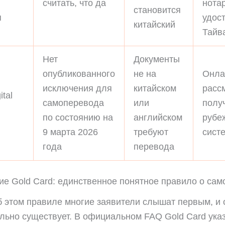
считать, что да
нота
становится
я
удос
китайский
Тайв
Нет
Документы
опубликованного
не на
Онла
исключения для
китайском
расс
ital
самоперевода
или
полу
по состоянию на
английском
рубе
9 марта 2026
требуют
сист
года
перевода
е Gold Card: единственное понятное правило о са
 этом правиле многие заявители слышат первым, и 
льно существует. В официальном FAQ Gold Card указ