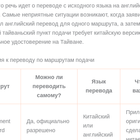
о речь идет о переводе с исходного языка на англий
. Самые неприятные ситуации возникают, когда заяв
л английский перевод для одного маршрута, а зате
й тайваньский пункт подачи требует китайскую верси
ное удостоверение на Тайване.
я к переводу по маршрутам подачи
Можно ли
Язык
Ч
рут
переводить
перевода
ва
самому?
Прил
Китайский
ment
Да, официально
ориг
или
rd
разрешено
сдел
английский
чита