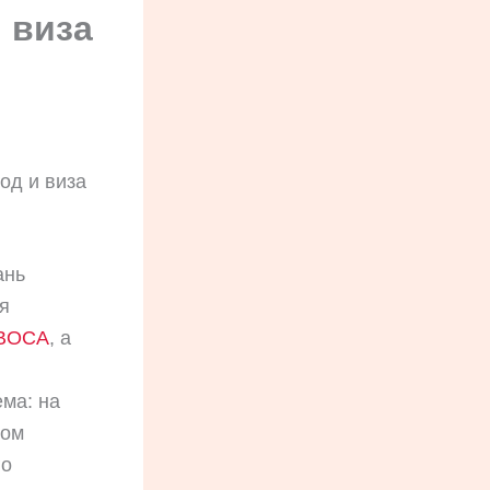
 виза
од и виза
ань
я
BOCA
, а
ема: на
гом
го