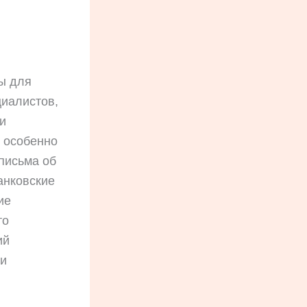
ы для
циалистов,
и
н особенно
 письма об
анковские
ие
то
ий
ли