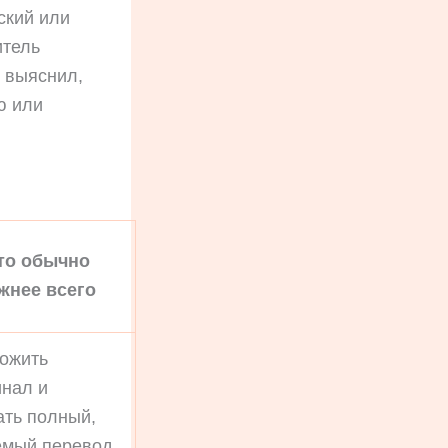
ский или
итель
м выяснил,
ю или
то обычно
жнее всего
ожить
инал и
ать полный,
емый перевод