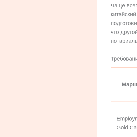
Чаще всег
китайский
подготови
что друго
нотариаль
Требовани
Марш
Employ
Gold Ca