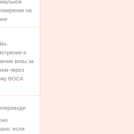
риальное
товерение на
ане
йн-
мотрение и
чение визы за
жом через
ему BOCA
мопереводе
оно
ано: если