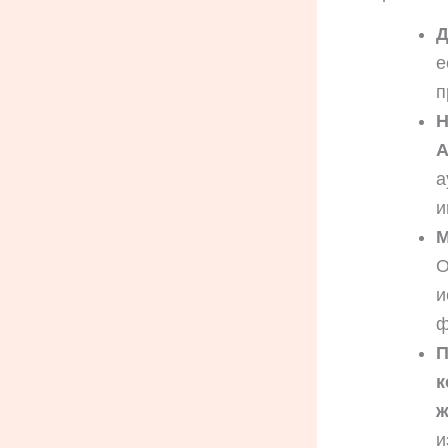
Д
е
п
Н
A
а
и
М
О
и
ф
П
к
ж
и