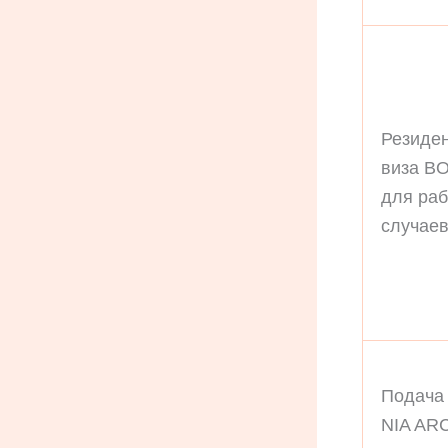
Резиде
виза B
для раб
случае
Подача
NIA AR