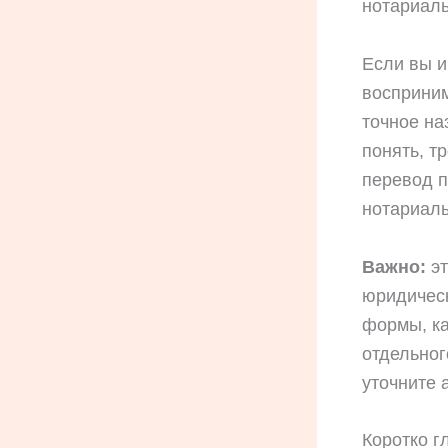
нотариаль
Если вы 
восприним
точное на
понять, т
перевод п
нотариаль
Важно:
эт
юридическ
формы, к
отдельног
уточните 
Коротко г