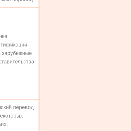
чка
нтификации
з зарубежные
ставительства
йский перевод
некоторых
ях,