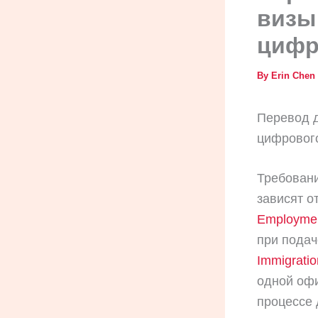
визы
цифр
By
Erin Chen
Перевод д
цифровог
Требовани
зависят о
Employmen
при подач
Immigrati
одной офи
процессе 