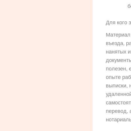
б
Для кого 
Материал 
въезда, р
нанятых и
документы
полезен, 
опыте раб
выписки, 
удаленной
самостоят
перевод, 
нотариаль