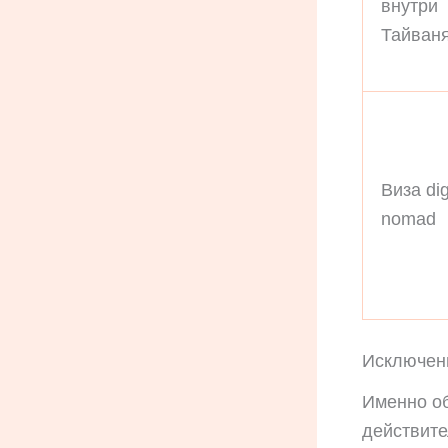
внутри
Тайван
Виза dig
nomad
Исключени
Именно об
действите