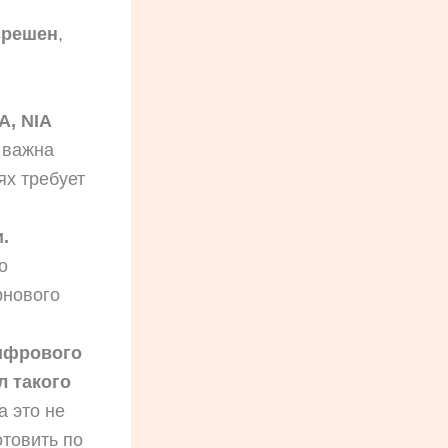
зрешен
,
A, NIA
 важна
ях требует
.
о
рнового
цифрового
л такого
 это не
отовить по