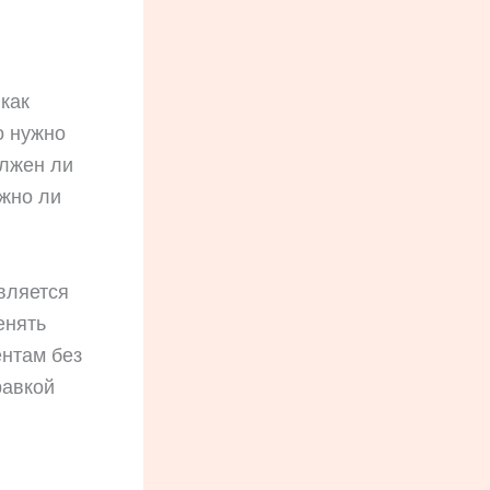
как
о нужно
олжен ли
жно ли
вляется
енять
нтам без
равкой