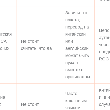
Зависит от
пакета;
перевод на
Цепо
нтская
китайский
ауте
OCA
Не стоит
или
чере
очих
считать, что да
английский
пред
в
может быть
ROC
нужен
вместе с
оригиналом
Кита
Часто
 на
и, в 
ключевым
C
Не стоит
случа
языком