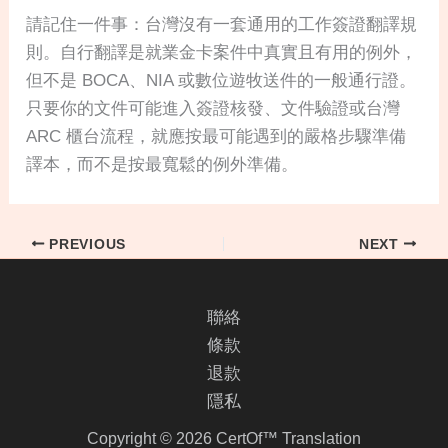
請記住一件事：台灣沒有一套通用的工作簽證翻譯規
則。自行翻譯是就業金卡案件中真實且有用的例外，
但不是 BOCA、NIA 或數位遊牧送件的一般通行證。
只要你的文件可能進入簽證核發、文件驗證或台灣
ARC 櫃台流程，就應按最可能遇到的嚴格步驟準備
譯本，而不是按最寬鬆的例外準備。
PREVIOUS
NEXT
聯絡
條款
退款
隱私
Copyright © 2026 CertOf™ Translation