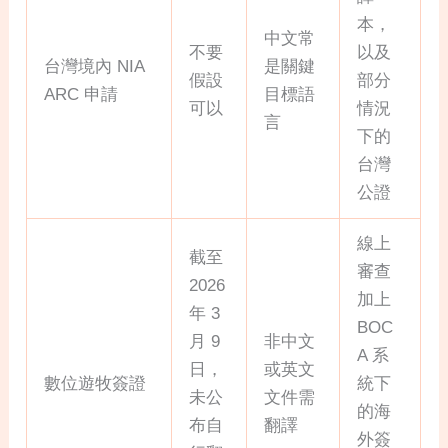
本，
中文常
不要
以及
台灣境內 NIA
是關鍵
假設
部分
ARC 申請
目標語
可以
情況
言
下的
台灣
公證
線上
截至
審查
2026
加上
年 3
BOC
月 9
非中文
A 系
日，
或英文
數位遊牧簽證
統下
未公
文件需
的海
布自
翻譯
外簽