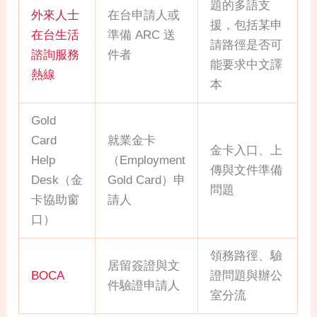
題的多語支
外來人士
在台申請人或
援，包括某申
在台生活
準備 ARC 送
請路徑是否可
諮詢服務
件者
能要求中文譯
熱線
本
Gold
Card
就業金卡
金卡入口、上
Help
（Employment
傳與文件準備
Desk（金
Gold Card）申
問題
卡協助窗
請人
口）
領務路徑、驗
居留簽證與文
BOCA
證問題與辦公
件驗證申請人
室分流