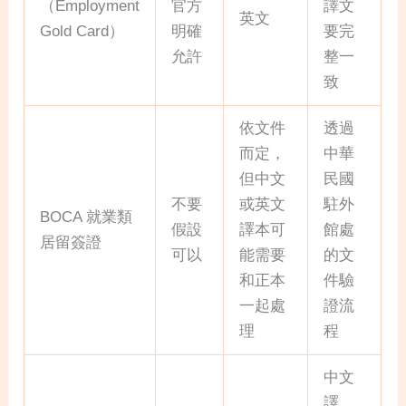
（Employment
官方
譯文
英文
Gold Card）
明確
要完
允許
整一
致
依文件
透過
而定，
中華
但中文
民國
不要
或英文
駐外
BOCA 就業類
假設
譯本可
館處
居留簽證
可以
能需要
的文
和正本
件驗
一起處
證流
理
程
中文
譯