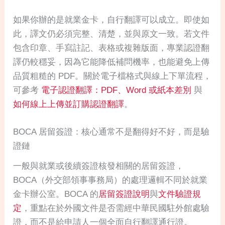
如果你辦的是就業金卡，自行翻譯可以成立。即使如
此，譯文仍必須完整、清楚，並與原文一致。若文件
包含印章、手寫註記、表格或複雜版面，專業認證翻
譯仍較穩妥，因為它能降低補問機率，也能避免上傳
品質粗糙的 PDF。關於電子檔格式與線上下單流程，
可參考
電子認證翻譯：PDF、Word 或紙本差別
與
如何線上上傳並訂購認證翻譯
。
BOCA 居留簽證：核心通常不是翻得好不好，而是驗
證鏈
一般與就業或後續簽證核發相關的居留簽證，
BOCA（外交部領事事務局）的處理邏輯不同於就業
金卡辦公室。BOCA 的
居留簽證說明
與
文件驗證規
定
，重點在於外國文件是否需經中華民國駐外館處驗
證，而不是給申請人一個全面自行翻譯通行證。