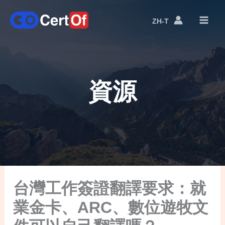
ZH-T
語
言
切
換
資源
台灣工作簽證翻譯要求：就
業金卡、ARC、數位遊牧文