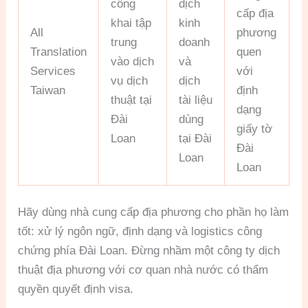
công
dịch
cấp địa
khai tập
kinh
All
phương
trung
doanh
Translation
quen
vào dịch
và
Services
với
vụ dịch
dịch
Taiwan
định
thuật tại
tài liệu
dạng
Đài
dùng
giấy tờ
Loan
tại Đài
Đài
Loan
Loan
Hãy dùng nhà cung cấp địa phương cho phần họ làm
tốt: xử lý ngôn ngữ, định dạng và logistics công
chứng phía Đài Loan. Đừng nhầm một công ty dịch
thuật địa phương với cơ quan nhà nước có thẩm
quyền quyết định visa.