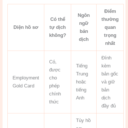
Điểm
Ngôn
Có thể
thường
ngữ
Diện hồ sơ
tự dịch
quan
bản
không?
trọng
dịch
nhất
Đính
Có,
Tiếng
kèm
được
Trung
bản gốc
Employment
cho
hoặc
và giữ
Gold Card
phép
tiếng
bản
chính
Anh
dịch
thức
đầy đủ
Tùy hồ