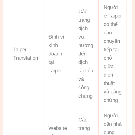
Người
Các
ở Taipei
trang
có thể
dịch
cần
Định vị
vụ
chuyển
kinh
hướng
Taipei
tiếp tại
doanh
đến
Translation
chỗ
tại
dịch
giữa
Taipei
tài liệu
dịch
và
thuật
công
và công
chứng
chứng
Người
Các
cần nhà
Website
trang
cung