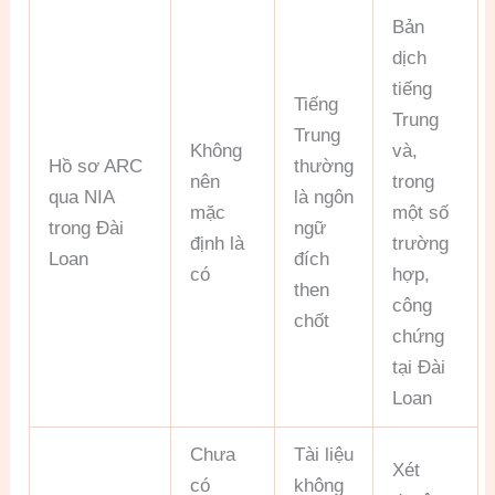
Bản
dịch
tiếng
Tiếng
Trung
Trung
Không
và,
Hồ sơ ARC
thường
nên
trong
qua NIA
là ngôn
mặc
một số
trong Đài
ngữ
định là
trường
Loan
đích
có
hợp,
then
công
chốt
chứng
tại Đài
Loan
Chưa
Tài liệu
Xét
có
không