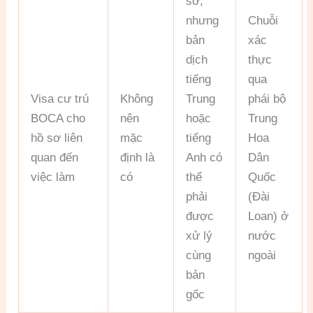
sơ,
nhưng
Chuỗi
bản
xác
dịch
thực
tiếng
qua
Visa cư trú
Không
Trung
phái bộ
BOCA cho
nên
hoặc
Trung
hồ sơ liên
mặc
tiếng
Hoa
quan đến
định là
Anh có
Dân
việc làm
có
thể
Quốc
phải
(Đài
được
Loan) ở
xử lý
nước
cùng
ngoài
bản
gốc