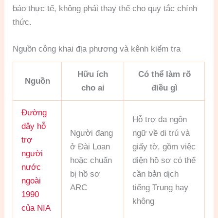
báo thực tế, không phải thay thế cho quy tắc chính
thức.
Nguồn công khai địa phương và kênh kiểm tra
Hữu ích
Có thể làm rõ
Nguồn
cho ai
điều gì
Đường
Hỗ trợ đa ngôn
dây hỗ
Người đang
ngữ về di trú và
trợ
ở Đài Loan
giấy tờ, gồm việc
người
hoặc chuẩn
diện hồ sơ có thể
nước
bị hồ sơ
cần bản dịch
ngoài
ARC
tiếng Trung hay
1990
không
của NIA