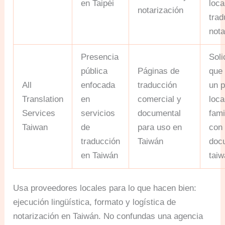
en Taipéi
loca
notarización
trad
nota
Presencia
Soli
pública
Páginas de
que
All
enfocada
traducción
un 
Translation
en
comercial y
loca
Services
servicios
documental
fami
Taiwan
de
para uso en
con
traducción
Taiwán
doc
en Taiwán
tai
Usa proveedores locales para lo que hacen bien:
ejecución lingüística, formato y logística de
notarización en Taiwán. No confundas una agencia