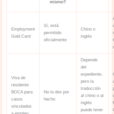
mismo?
Sí, está
Employment
Chino o
permitido
Gold Card
inglés
oficialmente
Depende
del
expediente,
Visa de
pero la
residente
traducción
BOCA para
No lo des por
al chino o al
casos
hecho
inglés
vinculados
puede tener
a empleo