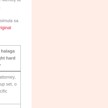
.
simula sa
iginal
 halaga
ght hard
y
ttorney,
up set, o
cific