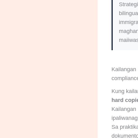
Strateg
bilingua
immigra
maghand
maiiwas
Kailangan 
compliance
Kung kail
hard copi
Kailangan 
ipaliwanag
Sa prakti
dokumento,