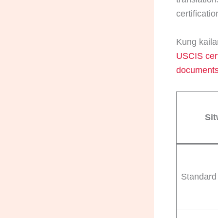
certificatio
Kung kaila
USCIS cert
documents 
Si
Standard 