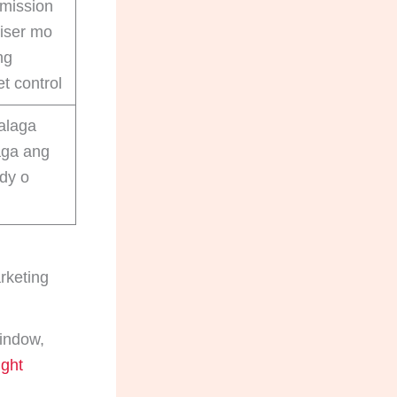
mission
iser mo
ng
t control
alaga
ga ang
ody o
rketing
window,
ght