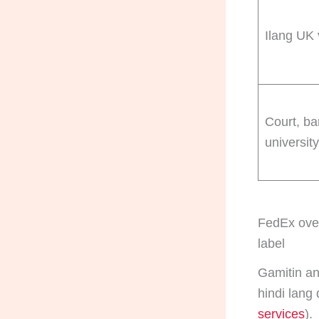
Ilang UK 
Court, ba
universit
FedEx over
label
Gamitin an
hindi lang 
services
).