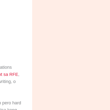
rations
t sa RFE
,
iting, o
 pero hard
iisa kong