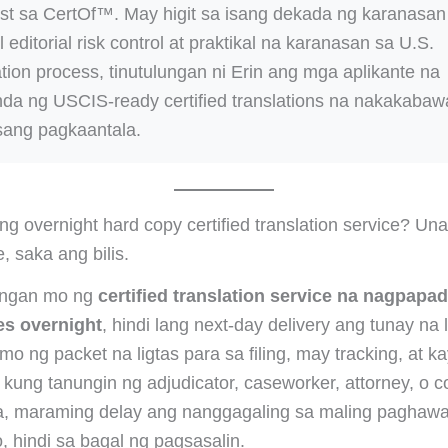
ist sa CertOf™. May higit sa isang dekada ng karanasan
l editorial risk control at praktikal na karanasan sa U.S.
tion process, tinutulungan ni Erin ang mga aplikante na
a ng USCIS-ready certified translations na nakakabaw
ang pagkaantala.
ng overnight hard copy certified translation service? Un
, saka ang bilis.
angan mo ng
certified translation service na nagpapa
es overnight
, hindi lang next-day delivery ang tunay na 
mo ng packet na ligtas para sa filing, may tracking, at k
 kung tanungin ng adjudicator, caseworker, attorney, o co
ka, maraming delay ang nanggagaling sa maling paghaw
 hindi sa bagal ng pagsasalin.