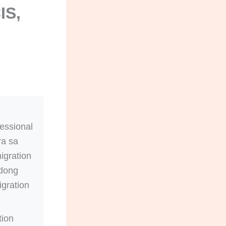
IS,
essional
ra sa
igration
adong
igration
tion