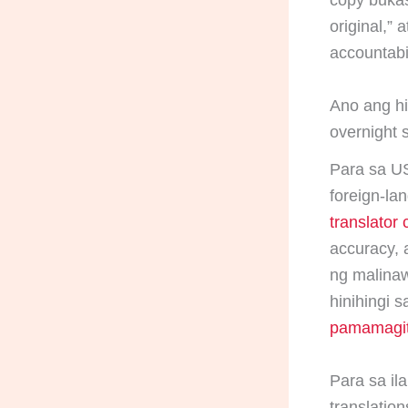
original,”
accountabil
Ano ang hi
overnight 
Para sa U
foreign-la
translator 
accuracy, 
ng malina
hinihingi s
pamamagit
Para sa ila
translatio