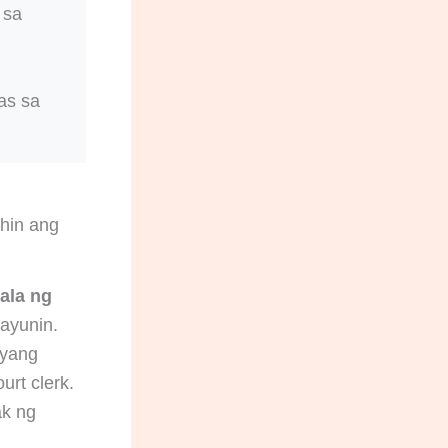
 sa
as sa
ahin ang
dala ng
layunin.
ayang
urt clerk.
ak ng