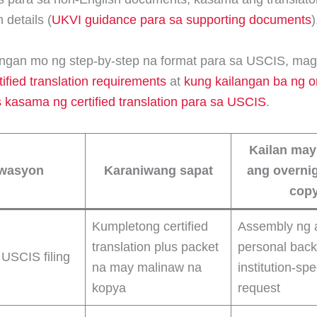
n details (
UKVI guidance para sa supporting documents
)
ngan mo ng step-by-step na format para sa USCIS, mag
ified translation requirements
at
kung kailangan ba ng or
kasama ng certified translation para sa USCIS
.
Kailan may
twasyon
Karaniwang sapat
ang overni
cop
Kumpletong certified
Assembly ng a
translation plus packet
personal back
USCIS filing
na may malinaw na
institution-spe
kopya
request