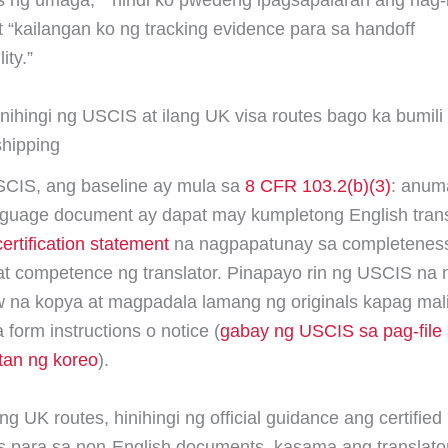
 at “kailangan ko ng tracking evidence para sa handoff
ity.”
nihingi ng USCIS at ilang UK visa routes bago ka bumili
shipping
SCIS, ang baseline ay mula sa
8 CFR 103.2(b)(3)
: anum
nguage document ay dapat may kumpletong English trans
certification statement
na nagpapatunay sa completenes
at competence ng translator. Pinapayo rin ng USCIS na
w na kopya at magpadala lamang ng originals kapag mal
a form instructions o notice (
gabay ng USCIS sa pag-file
an ng koreo
).
ng UK routes, hinihingi ng official guidance ang certified
ns para sa non-English documents, kasama ang translator 