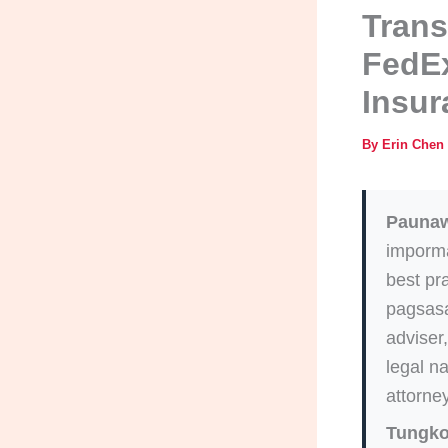
Trans
FedEx
Insur
By
Erin Chen
Pauna
imporma
best pr
pagsasa
adviser
legal n
attorney
Tungko