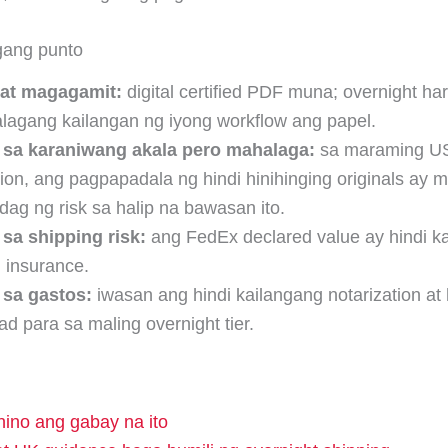
ang punto
 at magagamit:
digital certified PDF muna; overnight ha
alagang kailangan ng iyong workflow ang papel.
 sa karaniwang akala pero mahalaga:
sa maraming U
on, ang pagpapadala ng hindi hinihinging originals ay 
ag ng risk sa halip na bawasan ito.
 sa shipping risk:
ang FedEx declared value ay hindi k
 insurance.
 sa gastos:
iwasan ang hindi kailangang notarization a
 para sa maling overnight tier.
nino ang gabay na ito