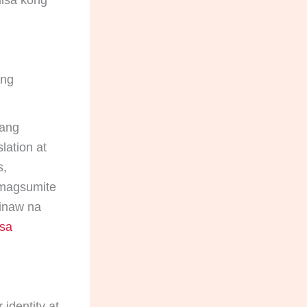
 ng
ang
lation at
s,
 magsumite
inaw na
 sa
identity at