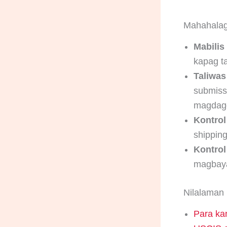
Mahahalag
Mabilis
kapag t
Taliwas
submissi
magdagd
Kontrol
shipping
Kontrol
magbayad
Nilalaman
Para ka