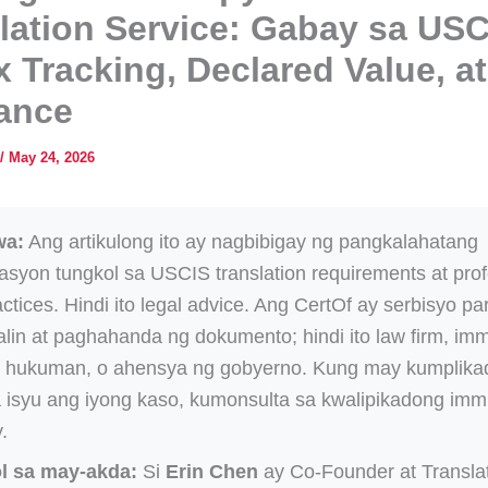
lation Service: Gabay sa USC
 Tracking, Declared Value, at
ance
/
May 24, 2026
wa:
Ang artikulong ito ay nagbibigay ng pangkalahatang
syon tungkol sa USCIS translation requirements at prof
actices. Hindi ito legal advice. Ang CertOf ay serbisyo pa
lin at paghahanda ng dokumento; hindi ito law firm, imm
, hukuman, o ahensya ng gobyerno. Kung may kumplik
a isyu ang iyong kaso, kumonsulta sa kwalipikadong imm
.
l sa may-akda:
Si
Erin Chen
ay Co-Founder at Transla