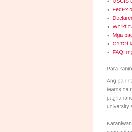
USCIS a
FedEx ov
Declare
Workflow
Mga pag
CertOf 
FAQ: mg
Para kanin
Ang pahina
teams na m
paghahanda
university
Karaniwan
copy bukas