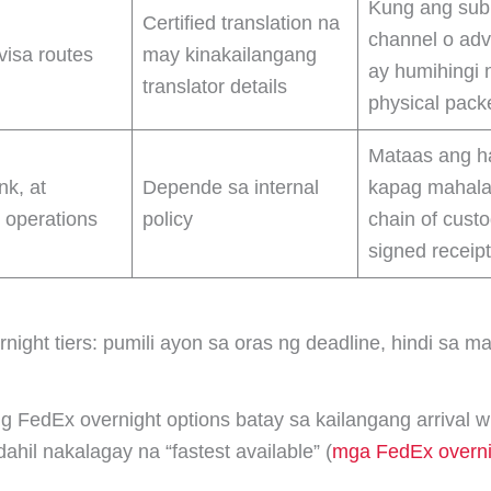
Kung ang sub
Certified translation na
channel o adv
visa routes
may kinakailangang
ay humihingi 
translator details
physical packe
Mataas ang h
nk, at
Depende sa internal
kapag mahala
y operations
policy
chain of cust
signed receipt
night tiers: pumili ayon sa oras ng deadline, hindi sa ma
g FedEx overnight options batay sa kailangang arrival 
dahil nakalagay na “fastest available” (
mga FedEx overni