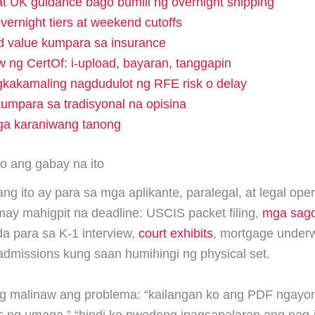
t UK guidance bago bumili ng overnight shipping
ernight tiers at weekend cutoffs
d value kumpara sa insurance
 ng CertOf: i-upload, bayaran, tanggapin
kakamaling nagdudulot ng RFE risk o delay
kumpara sa tradisyonal na opisina
a karaniwang tanong
o ang gabay na ito
ng ito ay para sa mga aplikante, paralegal, at legal ope
ay mahigpit na deadline: USCIS packet filing,
mga sago
 para sa K-1 interview,
court exhibits
, mortgage underwr
 admissions kung saan humihingi ng physical set.
g malinaw ang problema: “kailangan ko ang PDF ngayon
 ng umaga,” “hindi ko pwedeng ipagsapalaran ang nag-