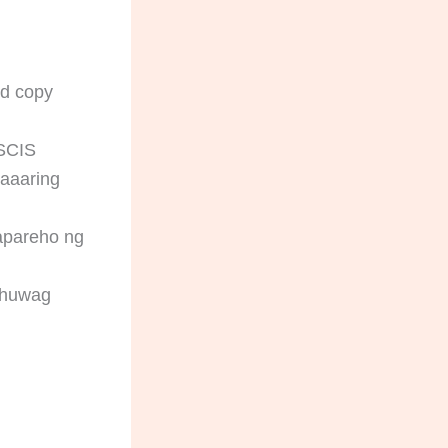
rd copy
SCIS
maaaring
apareho ng
t huwag