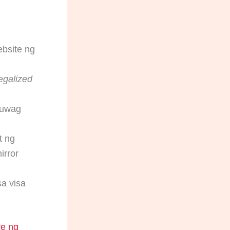
ebsite ng
egalized
huwag
t ng
irror
a visa
re ng