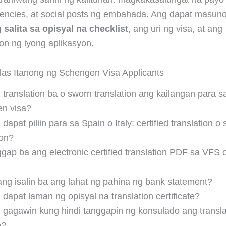
encies, at social posts ng embahada. Ang dapat masun
salita sa opisyal na checklist
, ang uri ng visa, at ang
yon ng iyong aplikasyon.
as Itanong ng Schengen Visa Applicants
d translation ba o sworn translation ang kailangan para s
n visa?
dapat piliin para sa Spain o Italy: certified translation o
ion?
gap ba ang electronic certified translation PDF sa VFS
ang isalin ba ang lahat ng pahina ng bank statement?
dapat laman ng opisyal na translation certificate?
 gagawin kung hindi tanggapin ng konsulado ang transla
e?