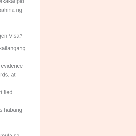
akakatipid
pahina ng
gen Visa?
kailangang
 evidence
rds, at
tified
os habang
 mula sa