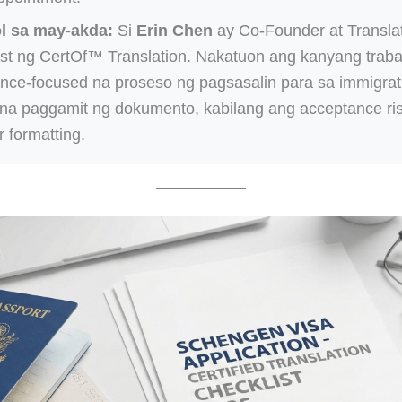
l sa may-akda:
Si
Erin Chen
ay Co-Founder at Transla
ist ng CertOf™ Translation. Nakatuon ang kanyang trab
nce-focused na proseso ng pagsasalin para sa immigrat
 na paggamit ng dokumento, kabilang ang acceptance risk
r formatting.