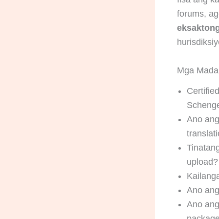
forums, ag
eksaktong 
hurisdiksi
Mga Madal
Certifie
Schenge
Ano ang 
translat
Tinatang
upload?
Kailang
Ano ang 
Ano ang
packag