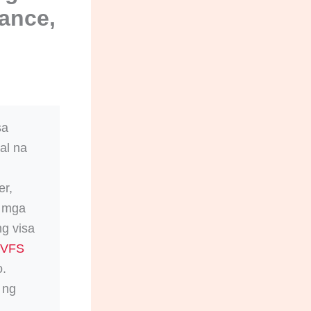
rance,
sa
al na
er,
g mga
ng visa
VFS
o.
 ng