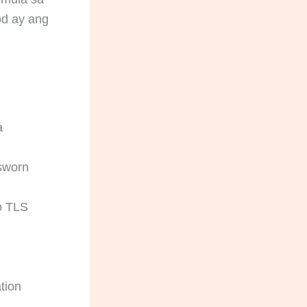
od ay ang
a
 sworn
 o TLS
tion