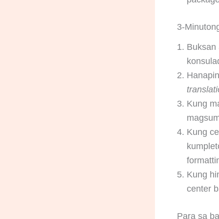
3-Minutong
Buksan 
konsula
Hanapin
translat
Kung ma
magsumit
Kung cer
kumpleto
formatti
Kung hi
center 
Para sa b