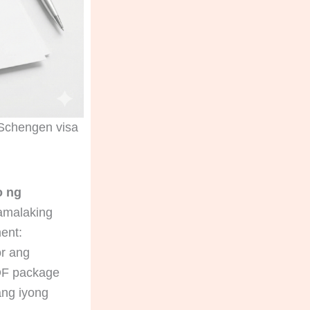
 Schengen visa
o ng
amalaking
ent:
or ang
PDF package
ang iyong