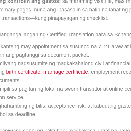
ng kontrolin ang gastos:
sa maraming visa file, mas m
mmary pages muna ang ipasasalin sa halip na lahat ng 
l transactions—kung pinapayagan ng checklist.
angangailangan ng Certified Translation para sa Schen
ikanteng may appointment sa susunod na 7–21 araw at 
n ang pagtanggi sa document packet.
ilyang nagsusumite ng magkakahalong civil at financial
ng
birth certificate
,
marriage certificate
, employment reco
cuments.
pili sa pagitan ng lokal na sworn translator at online cer
ion service.
hahambing ng bilis, acceptance risk, at kabuuang gast
ol sa deadline.
araniwang sanhi ng kalituhan: magkakasalungat na payo