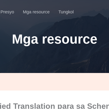
Presyo
Mga resource
Tungkol
Mga resource
fied Translation para sa Sch