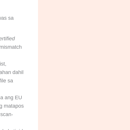
was sa
ertified
 mismatch
st,
ahan dahil
ile sa
a ang EU
g matapos
 scan-