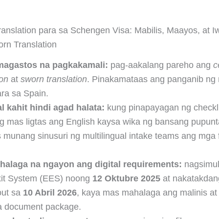
Translation para sa Schengen Visa: Mabilis, Maayos, at I
rn Translation
magastos na pagkakamali:
pag-aakalang pareho ang
c
ion
at
sworn translation
. Pinakamataas ang panganib ng
ara sa Spain.
l kahit hindi agad halata:
kung pinapayagan ng checkli
g mas ligtas ang English kaysa wika ng bansang pupunt
munang sinusuri ng multilingual intake teams ang mga f
alaga na ngayon ang digital requirements:
nagsimul
xit System (EES) noong
12 Oktubre 2025
at nakatakdan
out sa
10 Abril 2026
, kaya mas mahalaga ang malinis at
a document package.