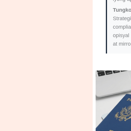
Tungko
Strateg
complia
opisyal
at mirro