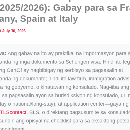
(2025/2026): Gabay para sa F
ny, Spain at Italy
/
July 30, 2026
wa:
Ang gabay na ito ay praktikal na impormasyon para 
nda ng mga dokumento sa Schengen visa. Hindi ito leg
ng CertOf ay nagbibigay ng serbisyo sa pagsasalin at
nda ng dokumento; hindi ito law firm, immigration advis
a ng gobyerno, o kinatawan ng konsulado. Nag-iiba an
n sa pagsasalin ayon sa hurisdiksiyon ng konsulado, uri 
stay o national/long-stay), at application center—gaya ng
TLScontact
, BLS, o direktang pagsusumite sa konsulad
sundin ang opisyal na checklist para sa eksaktong petsa
ppointment.