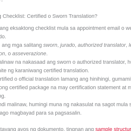
 Checklist: Certified o Sworn Translation?
ang eksaktong checklist mula sa appointment email o w
do.
 ang mga salitang
sworn
,
jurado
,
authorized translator
,
l
ion
, o
asseverazione
.
linaw na nakasaad ang sworn o authorized translator, 
e ng karaniwang certified translation.
tified o official translation lamang ang hinihingi, gumami
ng certified package na may certification statement at m
ng.
ndi malinaw, humingi muna ng nakasulat na sagot mula s
bago magbayad para sa pagsasalin.
atayang ayos ng dokumento, tingnan ang
sample structu