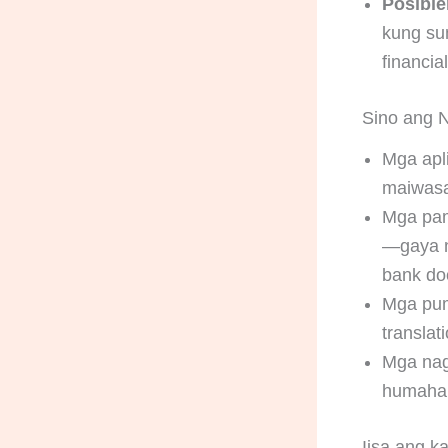
Posible
kung su
financia
Sino ang N
Mga apl
maiwasa
Mga pam
—gaya 
bank do
Mga pumi
translat
Mga nag
humahab
Iisa ang k