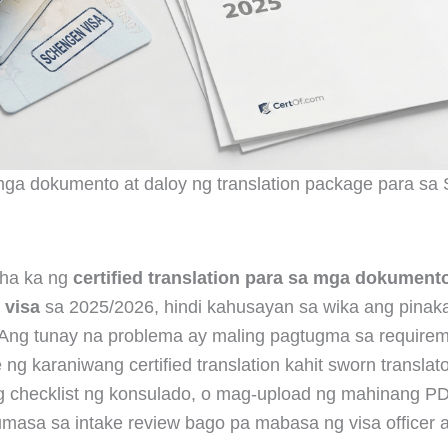
mga dokumento at daloy ng translation package para sa
ha ka ng
certified translation para sa mga dokument
 visa
sa 2025/2026, hindi kahusayan sa wika ang pinak
Ang tunay na problema ay maling pagtugma sa requirem
ng karaniwang certified translation kahit sworn translat
ng checklist ng konsulado, o mag-upload ng mahinang 
umasa sa intake review bago pa mabasa ng visa officer 