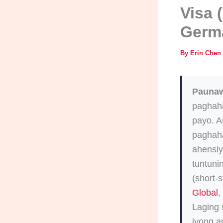
Visa 
Germa
By
Erin Chen
Pauna
paghaha
payo. A
paghaha
ahensiy
tuntuni
(short-
Global
,
Laging 
iyong a