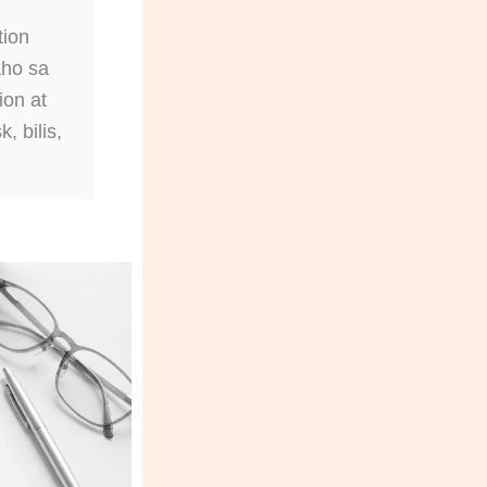
tion
aho sa
ion at
, bilis,