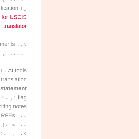
یا incomplete certification جیسے RFE risks کم ہو سکتے ہیں۔ مزید دیکھیں:
n for USCIS
translator
۔
استعمال ک
certified translation کے طور پر ubmit
 statement
میں شامل 
کیا جا سک