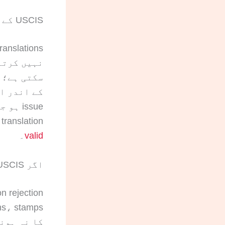
USCIS کے لیے certified translation کب تک valid رہتی ہے؟
نہیں کرتا
translation چاہیے ہوتی ہے۔ دیکھیں:
valid
۔
اگر USCIS نے میری previous translation reject کر دی ہو تو کیا کروں؟