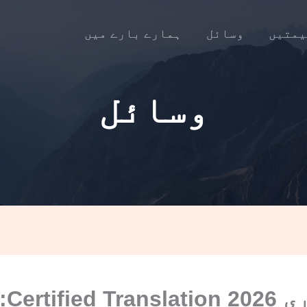
یمتیں
وسائل
ہمارے بارے میں
وسائل
فوری