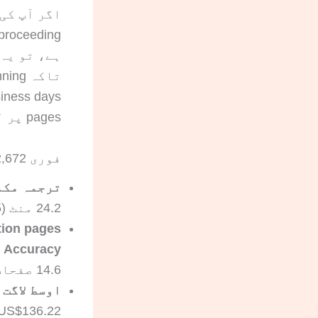
اگر آپ کی mmigration filing، visa interview
ہے، تو یہ guide آپ ک
pages پر لکھا ہوتا ہے۔
فوری certified translation benchmarks: 2,672 صفحات سے اہم اعداد و شمار
ترجمہ مکم
24.2 منٹ (1,455 سیکنڈ)
Accuracy سمیت
14.6 صفحات
اوسط لاگت
US$136.22