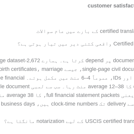
customer satisfact
نی دیر میں تیار ہوتی ہے؟
عام single-page civil documents، جیسے birth certificates، marriage
certificates اور IDs، عموماً 4–6 منٹ می
documents کا average 12–38 منٹ رہا۔ سب سے لمبی 
category، یعنی ets