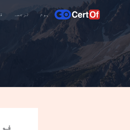
ہوم
ترجمہ
ق