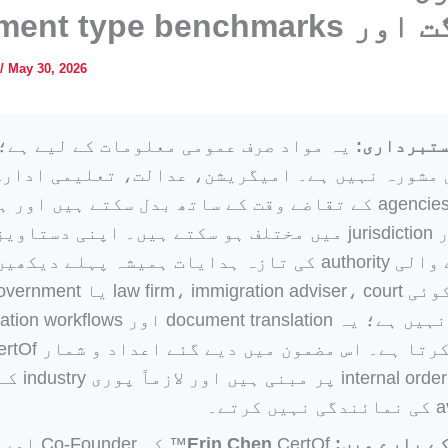
ر document type benchmarks
/
May 30, 2026
دستبرداری:
یہ مواد صرف عمومی معلومات کے لیے ہے؛
مشورہ نہیں ہے۔ امیگریشن، عدالت، تعلیمی ادارے
type اور jurisdiction میں مختلف ہو سکتے ہیں۔ اپنی دستاو
مانگنے والی authority کی تازہ ہدایات ہمیشہ پہلے دیکھی
CertOf کوئی law firm، immigration adviser، court یا t
agency نہیں ہے؛ یہ document translation اور ws
internal order metrics پر مبنی ہیں اور لازماً پوری ry
کرتے۔
ے بارے میں:
Erin Chen
CertOf™ کی Co-Founder اور