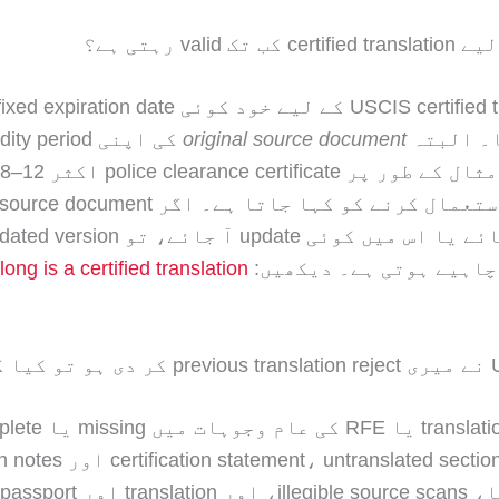
۔ البتہ
original source document
ong is a certified translation
translation rejection یا RFE ک
 untranslated sections، stamps