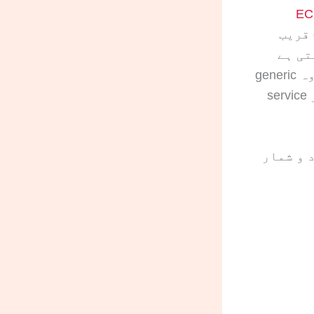
ECE 
، court proceeding یا university submission کی deadline قریب
ی ہے
تاکہ planning اندازے پر نہیں بلکہ real order data پر ہو۔ یہ وہ generic
“1–3 business days” والا وعدہ نہیں ہے جو context کے بغیر اکثر service