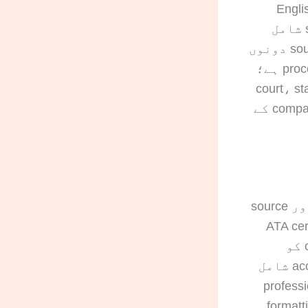
requiremen یہ ہے کہ English
translation مکمل ہو اور اس کے ساتھ signed certification statement شامل
ہو، جس میں accuracy اور translator کی English اور source language دونوں
میں competence کی تصدیق کی گئی ہو۔ Notarization ایک الگ process ہے؛
court، state agen
یا کوئی دوسری authority اسے خاص طور پر مانگے۔ تفصیلی comparison کے
USCIS کے لیے translation وہ شخص certify کر سکتا ہے جو English اور source
US عام طور پر ATA certification
یا کسی مخصوص license کو لازمی شرط نہیں بناتا۔ البتہ certifier کو
signed statement میں اپنا name، address اور accuracy attestation شامل
professional ce
formattin