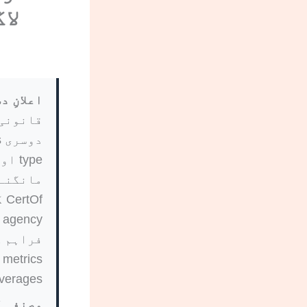
لاگت او
اعلانِ 
قانونی 
averages کی نمائندگی نہیں 
مصنفہ ک