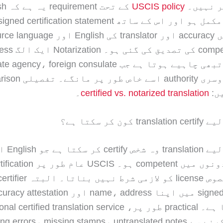
ر نہیں۔
USCIS policy
کے تحت t
یہ عموماً تبھی چاہیے ہوتا ہے جب cy، foreign consulate
ں:
certified vs. notarized translation
۔
language دونوں میں competent ہو۔ CIS
کرنا ہوتا ہے۔ practical طور پر، rtified translation service
استعمال کرنے سے g errors، missing stamps، untranslated notes