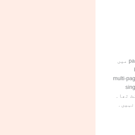
وقت document type پر depend کرتا ہے۔ ہمارے 2,672-page dataset میں
ں مکمل ہوئے۔ multi-page financial
single document
full financial statement pack، کا average 38 منٹ تھا۔