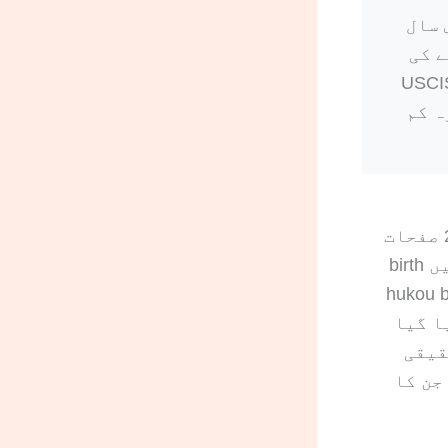
bilingual editori میں دس سال
 عملی تجربے کی
USCIS-ready
avoidable del کا خطرہ کم
کے 2,672 صفحات
process کیے۔ یہ orders 53 document types پر مشتمل تھے، جن میں birth
hukou booklet،
یچے دیا گیا
حقیقی
وقت، لاگت، certified packet کی لمبائی، اور وہ formatting issues جن کا