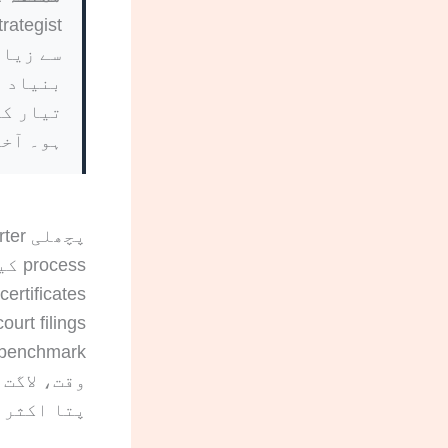
ہو۔ آخری  February 2026
پچھلی quarter میں CertOf نے
پتا اکثر USCIS کی RFE notice آنے کے بعد چلتا ہے۔