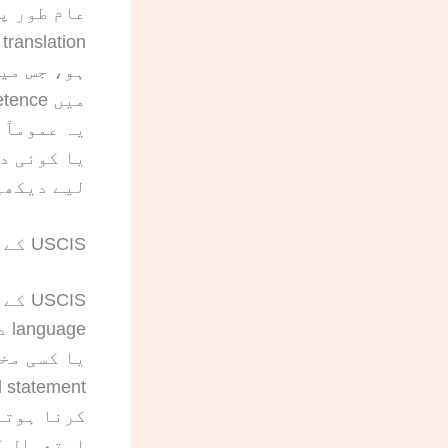
عام طور پ
لیے دیکھی
USCIS کے لیے translation certify کون کر سکتا ہے؟