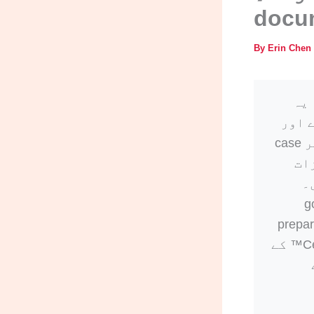
By
Erin Chen
 یہ
 اور
دوسری agencies کے تقاضے وقت کے ساتھ بدل سکتے ہیں اور ہر case
یزات
ں۔
governmen
preparation workflo
فراہم کرتا ہے۔ اس مضمون میں دیے گئے اعداد و شمار CertOf™ کے
indust کے